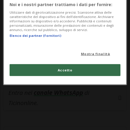
🔐 Sblocca il nostro archivio
Noi e i nostri partner trattiamo i dati per fornire:
esclusivo!
Utilizzare dati di geolocalizzazione precisi. Scansione attiva delle
caratteristiche del dispositivo ai fini dell’identificazione. Archiviare
informazioni su dispositivo e/o accedervi. Pubblicità e contenuti
Sottoscrivi un abbonamento
Archivio
per
personalizzati, misurazione delle prestazioni dei contenuti e degli
leggere questo articolo, oppure scegli
annunci, ricerche sul pubblico, sviluppo di servizi.
Elenco dei partner (fornitori)
MyTioAbo
per accedere all'archivio e
navigare su sito e app senza pubblicità.
Mostra finalità
ACCEDI
Accetto
Entra nel
canale WhatsApp
di
Ticinonline.