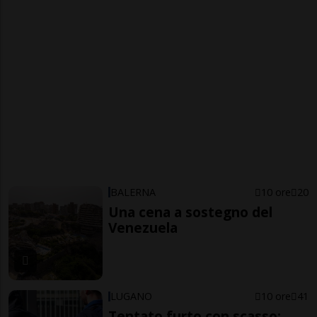
BALERNA
10 ore
20
Una cena a sostegno del
Venezuela
LUGANO
10 ore
41
Tentato furto con scasso: