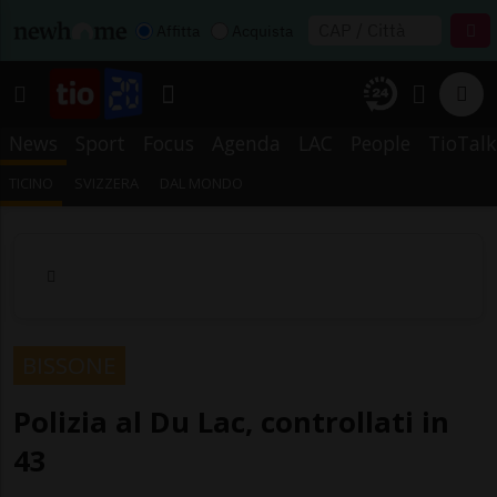
Affitta
Acquista
News
Sport
Focus
Agenda
LAC
People
TioTalk
TICINO
SVIZZERA
DAL MONDO
BISSONE
Polizia al Du Lac, controllati in
43