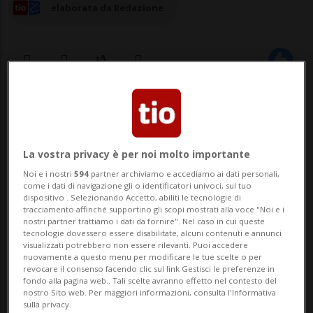
elaborata da Redazione
25 mar 2024 - 17:22
Aggiornamento 20:03
BISSONE - Sono pochi i dettagli aggiunti
La vostra privacy è per noi molto importante
dalla polizia in merito all'operazione di
Noi e i nostri
594
partner archiviamo e accediamo ai dati personali,
come i dati di navigazione gli o identificatori univoci, sul tuo
controllo che questa mattina ha
dispositivo . Selezionando Accetto, abiliti le tecnologie di
tracciamento affinché supportino gli scopi mostrati alla voce "Noi e i
interessato l'ex hotel Du Lac, stabile di
nostri partner trattiamo i dati da fornire". Nel caso in cui queste
tecnologie dovessero essere disabilitate, alcuni contenuti e annunci
sette piani a Bissone, attualmente oggetto
visualizzati potrebbero non essere rilevanti. Puoi accedere
nuovamente a questo menu per modificare le tue scelte o per
di lavori ristrutturazione. ...
revocare il consenso facendo clic sul link Gestisci le preferenze in
fondo alla pagina web.. Tali scelte avranno effetto nel contesto del
nostro Sito web. Per maggiori informazioni, consulta l'Informativa
sulla privacy.