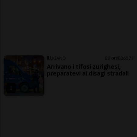
LUGANO
9 ore
26
71
Arrivano i tifosi zurighesi,
preparatevi ai disagi stradali