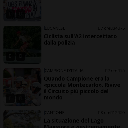
LUGANESE
7 ore
34
75
Ciclista sull'A2 intercettato
dalla polizia
CAMPIONE D'ITALIA
7 ore
15
Quando Campione era la
«piccola Montecarlo». Rivive
il Circuito più piccolo del
mondo
CANTONE
8 ore
12
50
La situazione del Lago
Maggiore è «estremamente