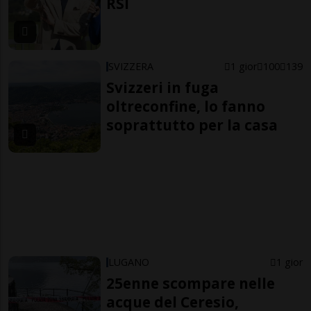
RSI
SVIZZERA
1 gior
100
139
Svizzeri in fuga
oltreconfine, lo fanno
soprattutto per la casa
LUGANO
1 gior
25enne scompare nelle
acque del Ceresio,