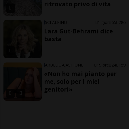
ritrovato privo di vita
SCI ALPINO
1 gior
65
286
Lara Gut-Behrami dice
basta
ARBEDO-CASTIONE
19 ore
24
159
«Non ho mai pianto per
me, solo per i miei
genitori»