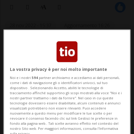
28 nov 2022 - 15:37
Aggiornamento 16:26
19
La vostra privacy è per noi molto importante
Noi e i nostri
594
partner archiviamo e accediamo ai dati personali,
come i dati di navigazione gli o identificatori univoci, sul tuo
dispositivo . Selezionando Accetto, abiliti le tecnologie di
tracciamento affinché supportino gli scopi mostrati alla voce "Noi e i
BELLINZONA - È di 14 mesi, sospesi per un
nostri partner trattiamo i dati da fornire". Nel caso in cui queste
tecnologie dovessero essere disabilitate, alcuni contenuti e annunci
periodo di prova di due anni, la pena
visualizzati potrebbero non essere rilevanti. Puoi accedere
nuovamente a questo menu per modificare le tue scelte o per
inflitta a Simone Orlandi, ex consigliere
revocare il consenso facendo clic sul link Gestisci le preferenze in
fondo alla pagina web.. Tali scelte avranno effetto nel contesto del
comunale di Bellinzona ed ex presidente
nostro Sito web. Per maggiori informazioni, consulta l'Informativa
sulla privacy.