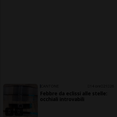
CANTONE
14 ore
21
26
Febbre da eclissi alle stelle:
occhiali introvabili