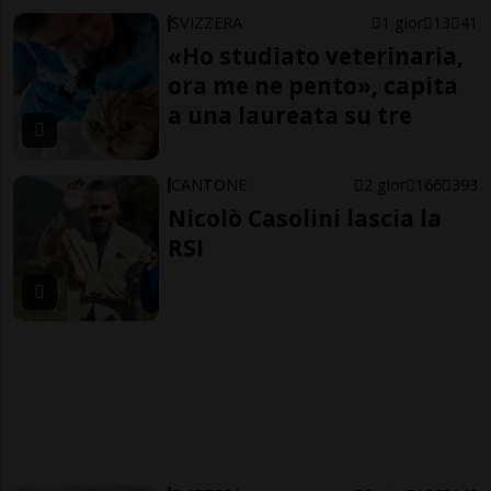
SVIZZERA
1 gior
13
41
«Ho studiato veterinaria,
ora me ne pento», capita
a una laureata su tre
CANTONE
2 gior
166
393
Nicolò Casolini lascia la
RSI