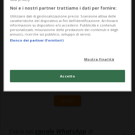
della sezione UDC.Come riporta la Rsi,
Noi e i nostri partner trattiamo i dati per fornire:
l'uomo è stato riconosciuto colpevo...
Utilizzare dati di geolocalizzazione precisi. Scansione attiva delle
caratteristiche del dispositivo ai fini dell’identificazione. Archiviare
informazioni su dispositivo e/o accedervi. Pubblicità e contenuti
personalizzati, misurazione delle prestazioni dei contenuti e degli
🔐 Sblocca il nostro archivio
annunci, ricerche sul pubblico, sviluppo di servizi.
Elenco dei partner (fornitori)
esclusivo!
Sottoscrivi un abbonamento
Archivio
per
Mostra finalità
leggere questo articolo, oppure scegli
MyTioAbo
per accedere all'archivio e
Accetto
navigare su sito e app senza pubblicità.
ACCEDI
Entra nel
canale WhatsApp
di