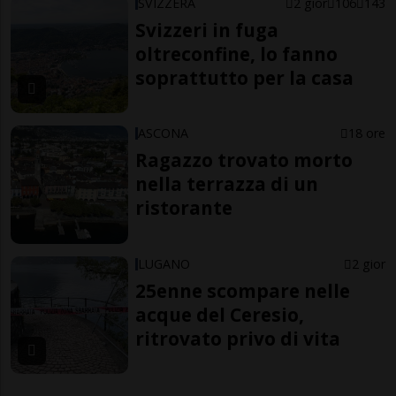
SVIZZERA
2 gior
106
143
Svizzeri in fuga
oltreconfine, lo fanno
soprattutto per la casa
ASCONA
18 ore
Ragazzo trovato morto
nella terrazza di un
ristorante
LUGANO
2 gior
25enne scompare nelle
acque del Ceresio,
ritrovato privo di vita