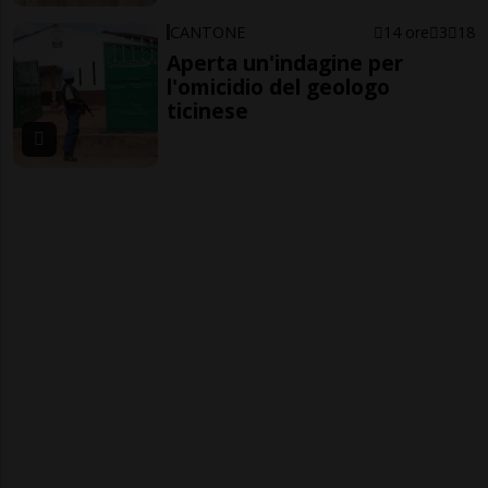
CANTONE
14 ore
3
18
Aperta un'indagine per
l'omicidio del geologo
ticinese