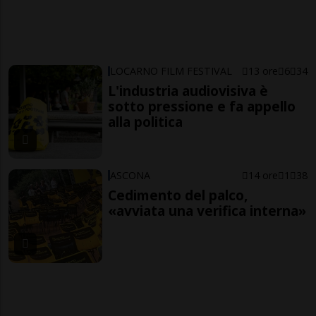
LOCARNO FILM FESTIVAL
13 ore
6
34
L'industria audiovisiva è
sotto pressione e fa appello
alla politica
ASCONA
14 ore
1
38
Cedimento del palco,
«avviata una verifica interna»