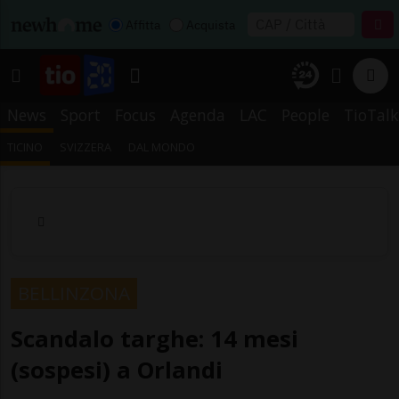
Affitta
Acquista
News
Sport
Focus
Agenda
LAC
People
TioTalk
TICINO
SVIZZERA
DAL MONDO
BELLINZONA
Scandalo targhe: 14 mesi
(sospesi) a Orlandi