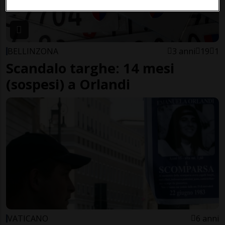
BELLINZONA
3 anni
19
1
Scandalo targhe: 14 mesi
(sospesi) a Orlandi
VATICANO
6 anni