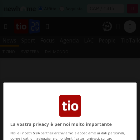
Affitta
Acquista
News
Sport
Focus
Agenda
LAC
People
TioTalk
TICINO
SVIZZERA
DAL MONDO
La vostra privacy è per noi molto importante
Noi e i nostri
594
partner archiviamo e accediamo ai dati personali,
come i dati di navigazione gli o identificatori univoci, sul tuo