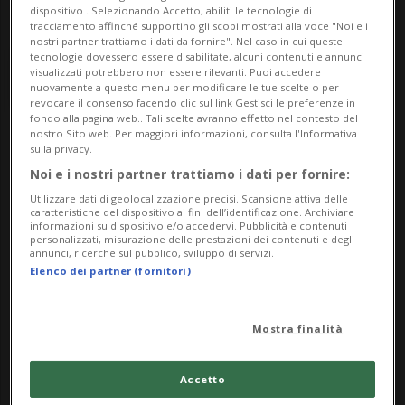
dispositivo . Selezionando Accetto, abiliti le tecnologie di
tracciamento affinché supportino gli scopi mostrati alla voce "Noi e i
nostri partner trattiamo i dati da fornire". Nel caso in cui queste
tecnologie dovessero essere disabilitate, alcuni contenuti e annunci
visualizzati potrebbero non essere rilevanti. Puoi accedere
nuovamente a questo menu per modificare le tue scelte o per
revocare il consenso facendo clic sul link Gestisci le preferenze in
fondo alla pagina web.. Tali scelte avranno effetto nel contesto del
nostro Sito web. Per maggiori informazioni, consulta l'Informativa
Notizie su Orlandi
sulla privacy.
Noi e i nostri partner trattiamo i dati per fornire:
Utilizzare dati di geolocalizzazione precisi. Scansione attiva delle
caratteristiche del dispositivo ai fini dell’identificazione. Archiviare
Segui le notizie e gli approfondimenti su
informazioni su dispositivo e/o accedervi. Pubblicità e contenuti
personalizzati, misurazione delle prestazioni dei contenuti e degli
Orlandi.
annunci, ricerche sul pubblico, sviluppo di servizi.
Elenco dei partner (fornitori)
Mostra finalità
Accetto