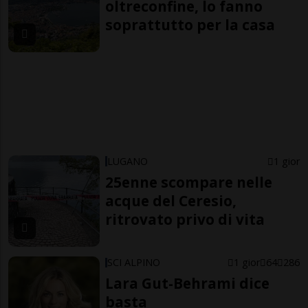
oltreconfine, lo fanno
soprattutto per la casa
LUGANO
1 gior
25enne scompare nelle
acque del Ceresio,
ritrovato privo di vita
SCI ALPINO
1 gior
64
286
Lara Gut-Behrami dice
basta