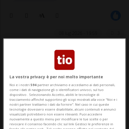
08 lug 2026 - 19:59
3
LUGANO - Anche i luganesi potranno
schierarsi davanti al maxischermo di
Piazza Manzoni e sperare che la Svizzera
La vostra privacy è per noi molto importante
compia l'impresa e superi l'Argentina del
Noi e i nostri
594
partner archiviamo e accediamo ai dati personali,
leggendario Leo Messi.
come i dati di navigazione gli o identificatori univoci, sul tuo
dispositivo . Selezionando Accetto, abiliti le tecnologie di
tracciamento affinché supportino gli scopi mostrati alla voce "Noi e i
nostri partner trattiamo i dati da fornire". Nel caso in cui queste
Il Municipio cittadino ha autorizzato
tecnologie dovessero essere disabilitate, alcuni contenuti e annunci
visualizzati potrebbero non essere rilevanti. Puoi accedere
l'accensione dello schermo che ha
nuovamente a questo menu per modificare le tue scelte o per
revocare il consenso facendo clic sul link Gestisci le preferenze in
fondo alla pagina web.. Tali scelte avranno effetto nel contesto del