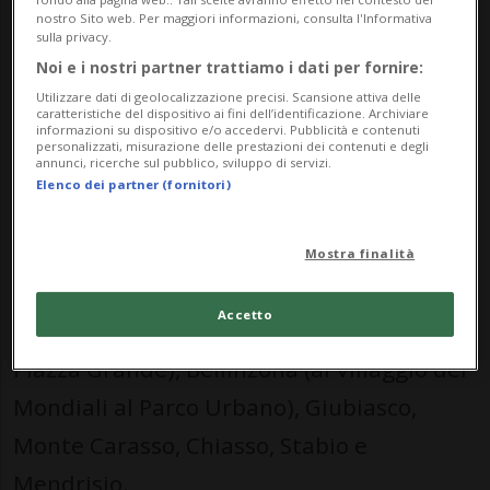
trasmesso le partite di questa Coppa del
nostro Sito web. Per maggiori informazioni, consulta l'Informativa
sulla privacy.
Mondo nordamericana e ha, in
Noi e i nostri partner trattiamo i dati per fornire:
contemporanea, autorizzato gli esercizi
Utilizzare dati di geolocalizzazione precisi. Scansione attiva delle
caratteristiche del dispositivo ai fini dell’identificazione. Archiviare
pubblici a tenere le serrande aperte dalle
informazioni su dispositivo e/o accedervi. Pubblicità e contenuti
personalizzati, misurazione delle prestazioni dei contenuti e degli
2 alle 5 del mattino di domenica 12 luglio.
annunci, ricerche sul pubblico, sviluppo di servizi.
Elenco dei partner (fornitori)
La città sul Ceresio va ad aggiungersi alle
altre che avevano già annunciato il
Mostra finalità
medesimo provvedimento: Locarno (con il
Accetto
maxischermo sul palco di Moon+Stars in
Piazza Grande), Bellinzona (al Villaggio dei
Mondiali al Parco Urbano), Giubiasco,
Monte Carasso, Chiasso, Stabio e
Mendrisio.