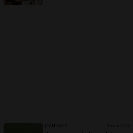
CANTONE
5 ore
7
7