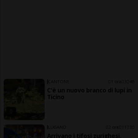
CANTONE
1 ora
3
46
C'è un nuovo branco di lupi in
Ticino
LUGANO
2 ore
11
30
Arrivano i tifosi zurighesi,