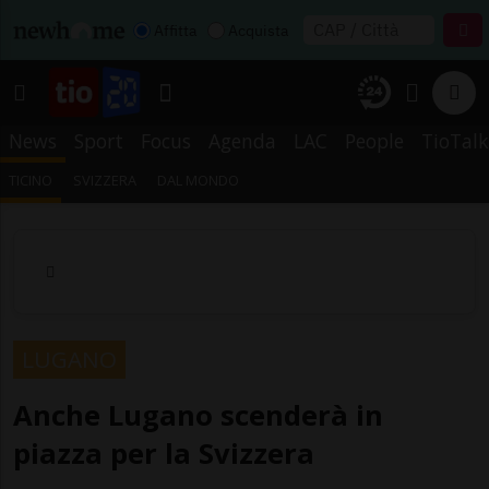
Affitta
Acquista
News
Sport
Focus
Agenda
LAC
People
TioTalk
TICINO
SVIZZERA
DAL MONDO
LUGANO
Anche Lugano scenderà in
piazza per la Svizzera