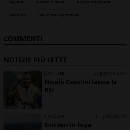
lugano
maxischermo
piazza manzoni
svizzera
svizzera-argentina
COMMENTI
NOTIZIE PIÙ LETTE
CANTONE
1 gior
141
375
Nicolò Casolini lascia la
RSI
SVIZZERA
1 gior
99
139
Svizzeri in fuga