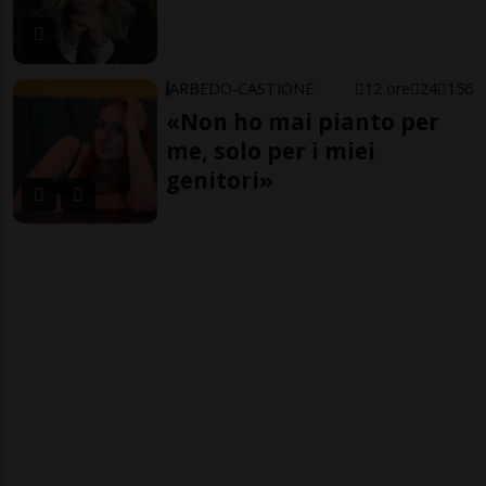
ARBEDO-CASTIONE
12 ore
24
156
«Non ho mai pianto per
me, solo per i miei
genitori»