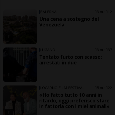
BALERNA
3 ore
12
Una cena a sostegno del
Venezuela
LUGANO
3 ore
37
Tentato furto con scasso:
arrestati in due
LOCARNO FILM FESTIVAL
5 ore
22
«Ho fatto tutto 10 anni in
ritardo, oggi preferisco stare
in fattoria con i miei animali»