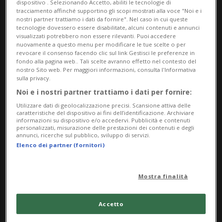
dispositivo . Selezionando Accetto, abiliti le tecnologie di
delineando e che si protrarrà anche negli
tracciamento affinché supportino gli scopi mostrati alla voce "Noi e i
nostri partner trattiamo i dati da fornire". Nel caso in cui queste
anni futuri sarà quella di periodi di calura
tecnologie dovessero essere disabilitate, alcuni contenuti e annunci
visualizzati potrebbero non essere rilevanti. Puoi accedere
sempre più lunghi intendi.
nuovamente a questo menu per modificare le tue scelte o per
revocare il consenso facendo clic sul link Gestisci le preferenze in
fondo alla pagina web.. Tali scelte avranno effetto nel contesto del
nostro Sito web. Per maggiori informazioni, consulta l'Informativa
La mappa interattiva dei luoghi freschi
sulla privacy.
sarà accessibile sul sito lugano.ch. La
Noi e i nostri partner trattiamo i dati per fornire:
Utilizzare dati di geolocalizzazione precisi. Scansione attiva delle
piattaforma consente di individuare
caratteristiche del dispositivo ai fini dell’identificazione. Archiviare
informazioni su dispositivo e/o accedervi. Pubblicità e contenuti
facilmente spazi freschi distribuiti sul
personalizzati, misurazione delle prestazioni dei contenuti e degli
annunci, ricerche sul pubblico, sviluppo di servizi.
territorio comunale. In questa prima fase
Elenco dei partner (fornitori)
la mappatura comprende una trentina di
luoghi tra parchi urbani, lidi, piscine,
Mostra finalità
musei, biblioteche e altre strutture
Accetto
caratterizzate da condizioni ambientali