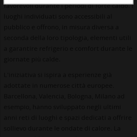
favorevoli durante i periodi di forte caldo. I
luoghi individuati sono accessibili al
pubblico e offrono, in misura diversa a
seconda della loro tipologia, elementi utili
a garantire refrigerio e comfort durante le
giornate più calde.
L'iniziativa si ispira a esperienze già
adottate in numerose città europee.
Barcellona, Valencia, Bologna, Milano ad
esempio, hanno sviluppato negli ultimi
anni reti di luoghi e spazi dedicati a offrire
sollievo durante le ondate di calore. La