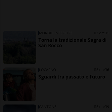
MORBIO INFERIORE
3 ore
1
Torna la tradizionale Sagra di
San Rocco
LOCARNO
5 ore
6
Sguardi tra passato e futuro
CANTONE
5 ore
9