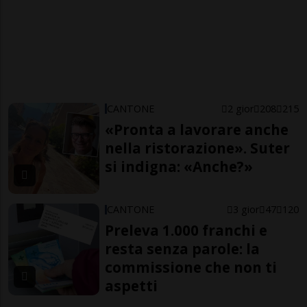
CANTONE
2 gior
208
215
«Pronta a lavorare anche
nella ristorazione». Suter
si indigna: «Anche?»
CANTONE
3 gior
47
120
Preleva 1.000 franchi e
resta senza parole: la
commissione che non ti
aspetti