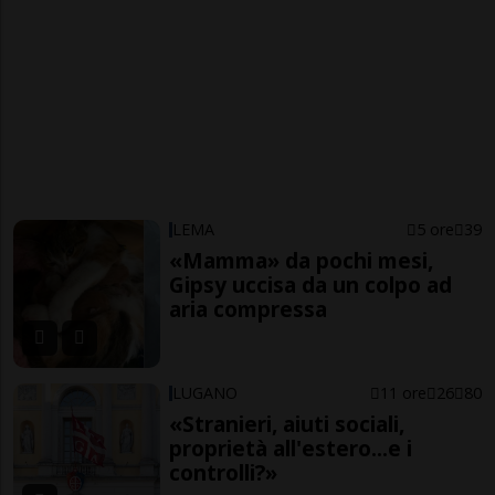
LEMA
5 ore
39
«Mamma» da pochi mesi,
Gipsy uccisa da un colpo ad
aria compressa
LUGANO
11 ore
26
80
«Stranieri, aiuti sociali,
proprietà all'estero...e i
controlli?»