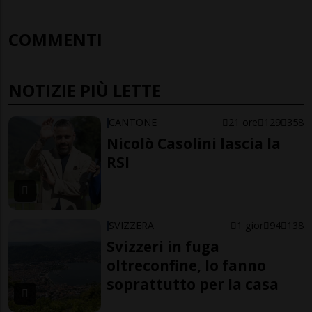
COMMENTI
NOTIZIE PIÙ LETTE
CANTONE
21 ore
129
358
Nicolò Casolini lascia la
RSI
SVIZZERA
1 gior
94
138
Svizzeri in fuga
oltreconfine, lo fanno
soprattutto per la casa