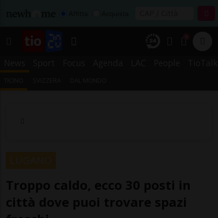
Affitta
Acquista
1
News
Sport
Focus
Agenda
LAC
People
TioTalk
TICINO
SVIZZERA
DAL MONDO
LUGANO
Troppo caldo, ecco 30 posti in
città dove puoi trovare spazi