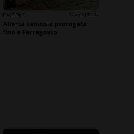
CANTONE
2 ore
16
124
Allerta canicola prorogata
fino a Ferragosto