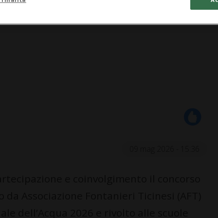
09 mag 2026 - 15:36
rtecipazione e coinvolgimento il concorso
o da Associazione Fontanieri Ticinesi (AFT)
le dell’Acqua 2026 e rivolto alle scuole