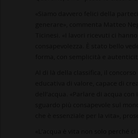
«Siamo davvero felici della parte
generare», commenta Matteo Negri
Ticinesi. «I lavori ricevuti ci han
consapevolezza. È stato bello ve
forma, con semplicità e autentici
Al di là della classifica, il conco
educativa di valore, capace di cre
dell’acqua. «Parlare di acqua con 
sguardo più consapevole sul mondo,
che è essenziale per la vita», pros
«L’acqua è vita non solo perché ci