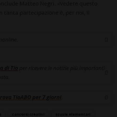
», conclude Matteo Negri. «Vedere questo
tanta partecipazione è, per noi, il
inonline.
a di Tio
per ricevere le notizie più importanti
osta.
rova TioABO per 7 giorni
.
i
concorsi creativi
scuole elementari