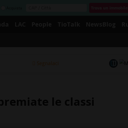
Acquista
nda
LAC
People
TioTalk
NewsBlog
R
Segnalaci
premiate le classi