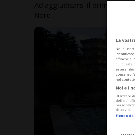
Ad aggiudicarsi il primo posto 
Nord.
La vostr
Noi e i nost
identificato
affinché sup
cui queste 
essere rile
consenso fac
nel contest
Noi e i n
Utilizzare d
dell’identif
personalizz
di servizi.
Elenco dei
Mostra