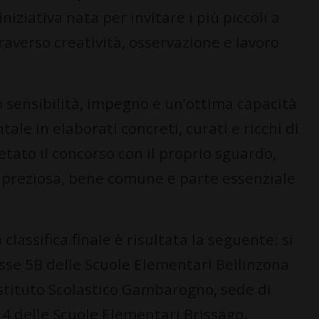
iziativa nata per invitare i più piccoli a
traverso creatività, osservazione e lavoro
o sensibilità, impegno e un’ottima capacità
e in elaborati concreti, curati e ricchi di
etato il concorso con il proprio sguardo,
 preziosa, bene comune e parte essenziale
classifica finale è risultata la seguente: si
asse 5B delle Scuole Elementari Bellinzona
’Istituto Scolastico Gambarogno, sede di
 e 4 delle Scuole Elementari Brissago.