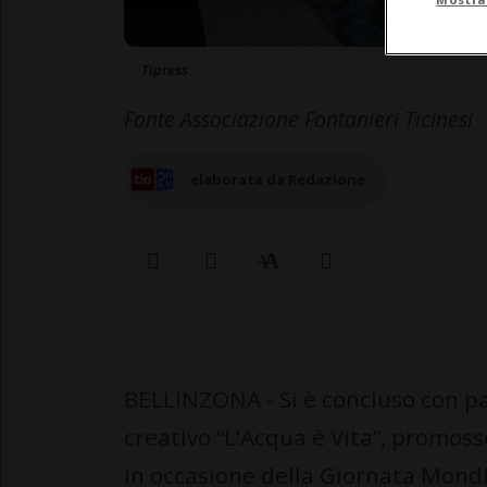
Tipress
Fonte Associazione Fontanieri Ticinesi
elaborata da Redazione
BELLINZONA - Si è concluso con pa
creativo “L’Acqua è Vita”, promoss
in occasione della Giornata Mondia