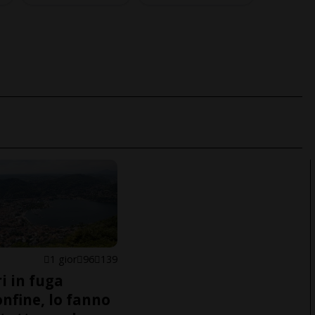
1 gior
96
139
i in fuga
onfine, lo fanno