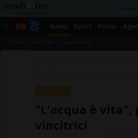
Affitta
News
Sport
Focus
Age
TICINO
SVIZZERA
DAL MONDO
CANTONE
"L'acqua è vita", 
vincitrici