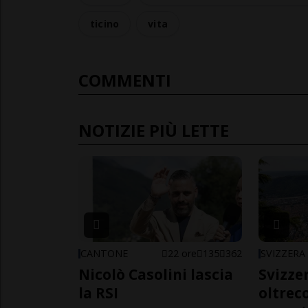
ticino
vita
COMMENTI
NOTIZIE PIÙ LETTE
CANTONE
22 ore
135
362
SVIZZERA
Nicolò Casolini lascia
Svizzer
la RSI
oltrec