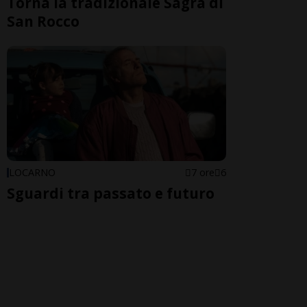
Torna la tradizionale Sagra di
San Rocco
LOCARNO
7 ore
6
Sguardi tra passato e futuro