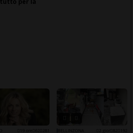
tutto per la
NO
19 ore
62
281
BELLINZONA
2 gior
82
192