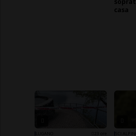
soprat
casa
LUGANO
23 ore
SCI ALPI