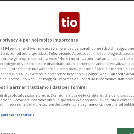
del concorso è stata la 5B di Bellinzona
a privacy è per noi molto importante
ri
594
partner archiviamo e accediamo ai dati personali, come i dati di navigazione 
ri univoci, sul tuo dispositivo . Selezionando Accetto, abiliti le tecnologie di tracc
portino gli scopi mostrati alla voce "Noi e i nostri partner trattiamo i dati da fornir
tecnologie dovessero essere disabilitate, alcuni contenuti e annunci visualizzati 
vanti. Puoi accedere nuovamente a questo menu per modificare le tue scelte o per
endo clic sul link Gestisci le preferenze in fondo alla pagina web.. Tali scelte avr
o del nostro Sito web. Per maggiori informazioni, consulta l'Informativa sulla priva
ostri partner trattiamo i dati per fornire:
ati di geolocalizzazione precisi. Scansione attiva delle caratteristiche del dispositivo 
icazione. Archiviare informazioni su dispositivo e/o accedervi. Pubblicità e contenu
ati, misurazione delle prestazioni dei contenuti e degli annunci, ricerche sul pubbl
 partner (fornitori)
 finalità
Ac