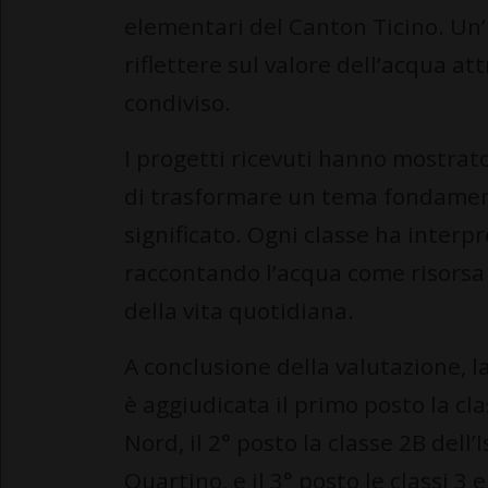
elementari del Canton Ticino. Un’in
riflettere sul valore dell’acqua at
condiviso.
I progetti ricevuti hanno mostrat
di trasformare un tema fondamental
significato. Ogni classe ha interpr
raccontando l’acqua come risorsa
della vita quotidiana.
A conclusione della valutazione, la 
è aggiudicata il primo posto la cl
Nord, il 2° posto la classe 2B dell
Quartino, e il 3° posto le classi 3