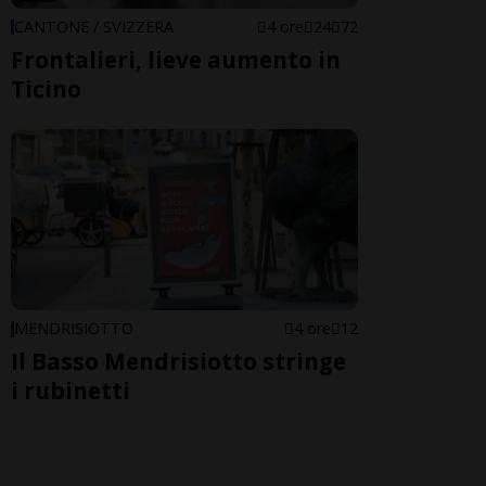
CANTONE / SVIZZERA
4 ore
24
72
Frontalieri, lieve aumento in
Ticino
MENDRISIOTTO
4 ore
12
Il Basso Mendrisiotto stringe
i rubinetti