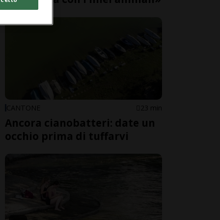
CANTONE
23 min
Ancora cianobatteri: date un
occhio prima di tuffarvi