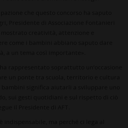
cipazione che questo concorso ha saputo
, Presidente di Associazione Fontanieri
no mostrato creatività, attenzione e
dere come i bambini abbiano saputo dare
tà, a un tema così importante».
rso ha rappresentato soprattutto un’occasione
are un ponte tra scuola, territorio e cultura
i bambini significa aiutarli a sviluppare uno
 sui gesti quotidiani e sul rispetto di ciò
egue il Presidente di AFT.
 è indispensabile, ma perché ci lega al