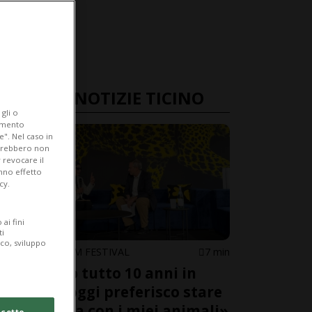
ULTIME NOTIZIE TICINO
gli o
iamento
e". Nel caso in
potrebbero non
 revocare il
anno effetto
cy.
ai fini
ti
ico, sviluppo
LOCARNO FILM FESTIVAL
7 min
«Ho fatto tutto 10 anni in
ritardo, oggi preferisco stare
in fattoria con i miei animali»
cetto