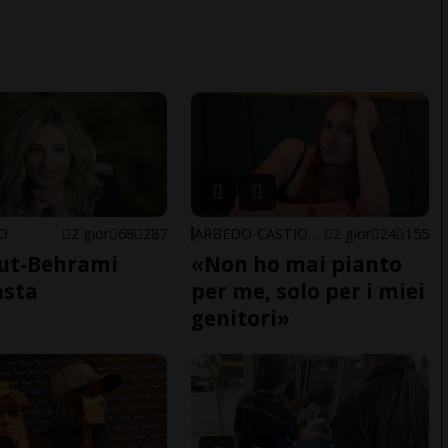
NO
2 gior
68
287
ARBEDO-CASTIONE
2 gior
24
155
ut-Behrami
«Non ho mai pianto
asta
per me, solo per i miei
genitori»