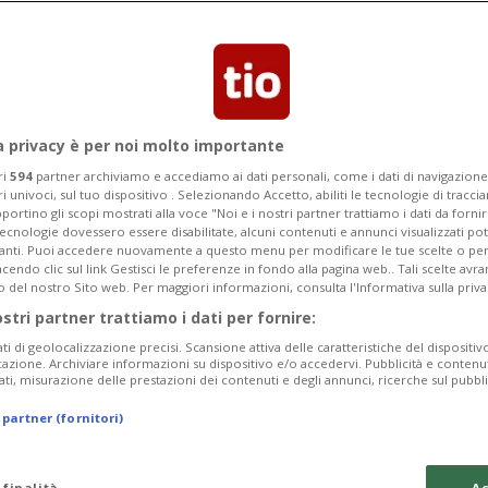
a privacy è per noi molto importante
ri
594
partner archiviamo e accediamo ai dati personali, come i dati di navigazione 
ri univoci, sul tuo dispositivo . Selezionando Accetto, abiliti le tecnologie di tracc
portino gli scopi mostrati alla voce "Noi e i nostri partner trattiamo i dati da fornir
tecnologie dovessero essere disabilitate, alcuni contenuti e annunci visualizzati 
vanti. Puoi accedere nuovamente a questo menu per modificare le tue scelte o per
endo clic sul link Gestisci le preferenze in fondo alla pagina web.. Tali scelte avr
o del nostro Sito web. Per maggiori informazioni, consulta l'Informativa sulla priva
ostri partner trattiamo i dati per fornire:
ati di geolocalizzazione precisi. Scansione attiva delle caratteristiche del dispositivo 
icazione. Archiviare informazioni su dispositivo e/o accedervi. Pubblicità e contenu
ati, misurazione delle prestazioni dei contenuti e degli annunci, ricerche sul pubbl
 partner (fornitori)
 finalità
Ac