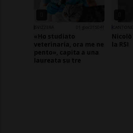
SVIZZERA
1 gior
15
41
CANTON
«Ho studiato
Nicolò 
veterinaria, ora me ne
la RSI
pento», capita a una
laureata su tre