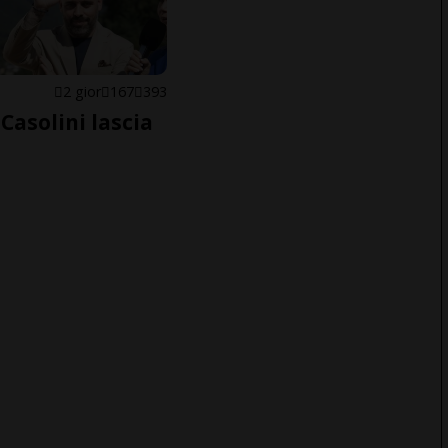
E
2 gior
167
393
Casolini lascia