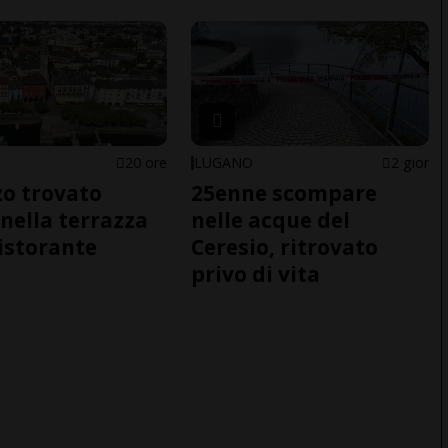
20 ore
LUGANO
2 gior
o trovato
25enne scompare
nella terrazza
nelle acque del
ristorante
Ceresio, ritrovato
privo di vita