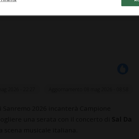
ag 2026 - 22:27
Aggiornamento 08 mag 2026 - 08:58
 di Sanremo 2026 incanterà Campione
ccogliere una serata con il concerto di
Sal Da
la scena musicale italiana.