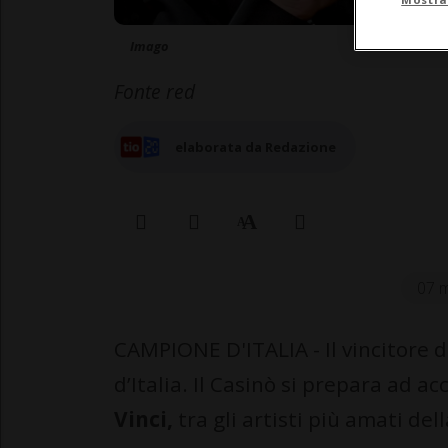
Imago
Fonte red
elaborata da Redazione
07 m
CAMPIONE D'ITALIA - Il vincitore
d’Italia. Il Casinò si prepara ad a
Vinci,
tra gli artisti più amati del