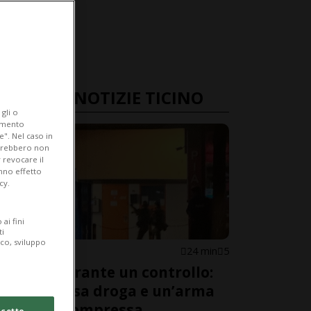
ULTIME NOTIZIE TICINO
gli o
iamento
e". Nel caso in
potrebbero non
 revocare il
anno effetto
cy.
ai fini
ti
ico, sviluppo
MURALTO
24 min
5
Fugge durante un controllo:
nella borsa droga e un’arma
ad aria compressa
cetto