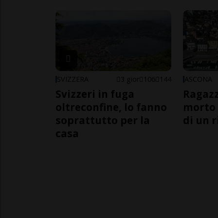
SVIZZERA
3 gior
106
144
ASCONA
Svizzeri in fuga
Ragazz
oltreconfine, lo fanno
morto 
soprattutto per la
di un 
casa