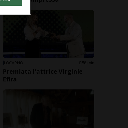
LOCARNO
58 min
Premiata l'attrice Virginie
Efira