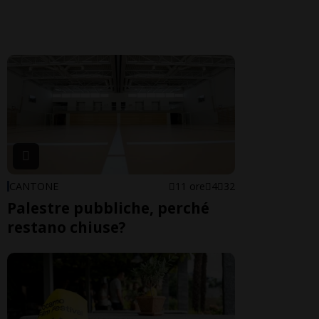
CANTONE
11 ore
4
32
Palestre pubbliche, perché
restano chiuse?