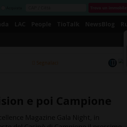
Acquista
nda
LAC
People
TioTalk
NewsBlog
R
Segnalaci
ision e poi Campione
xcellence Magazine Gala Night, in
ste del Casinò di Campione il prossimo