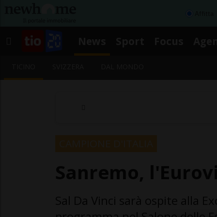
Affitta
News
Sport
Focus
Age
TICINO
SVIZZERA
DAL MONDO
CAMPIONE D'ITALIA
Sanremo, l'Eurov
Sal Da Vinci sarà ospite alla E
programma nel Salone delle Fe