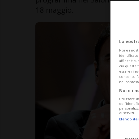
18 maggio.
La vostr
Noi e i nost
identificato
affinché sup
cui queste 
essere rile
consenso fac
nel contest
Noi e i n
Utilizzare d
dell’identif
personalizz
di servizi.
Elenco dei
Mostra