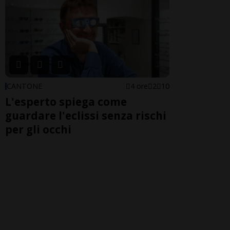
CANTONE
4 ore
2
10
L'esperto spiega come
guardare l'eclissi senza rischi
per gli occhi