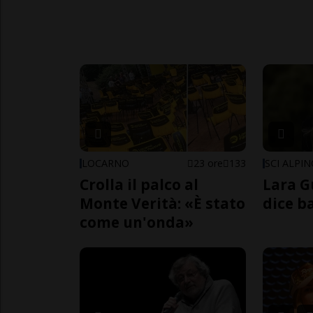
LOCARNO
23 ore
133
SCI ALPI
Crolla il palco al
Lara G
Monte Verità: «È stato
dice b
come un'onda»