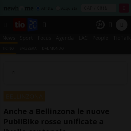
Affitta
Acquista
News
Sport
Focus
Agenda
LAC
People
TioTalk
TICINO
SVIZZERA
DAL MONDO
BELLINZONA
Anche a Bellinzona le nuove
PubliBike rosse unificate a