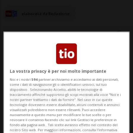
elaborata da Redazione
30 lug 2025 - 11:47
BELLINZONA - Dopo la rete del Locarnese,
La vostra privacy è per noi molto importante
Noi e i nostri
594
partner archiviamo e accediamo ai dati personali,
anche Bellinzona conferma e comunica
come i dati di navigazione gli o identificatori univoci, sul tuo
dispositivo . Selezionando Accetto, abiliti le tecnologie di
l'unficazione del sistema di Bike Sharing
tracciamento affinché supportino gli scopi mostrati alla voce "Noi e i
nostri partner trattiamo i dati da fornire". Nel caso in cui queste
della Città a quello cantonale.Dal 4 agosto
tecnologie dovessero essere disabilitate, alcuni contenuti e annunci
visualizzati potrebbero non essere rilevanti. Puoi accedere
la gestione dell’intera rete cantonale sarà
nuovamente a questo menu per modificare le tue scelte o per
revocare il consenso facendo clic sul link Gestisci le preferenze in
assunta da PubliBike AG, già attiva n...
fondo alla pagina web.. Tali scelte avranno effetto nel contesto del
nostro Sito web. Per maggiori informazioni, consulta l'Informativa