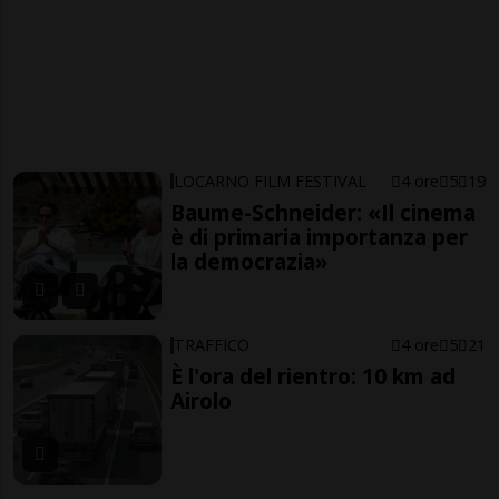
LOCARNO FILM FESTIVAL
4 ore
5
19
Baume-Schneider: «Il cinema
è di primaria importanza per
la democrazia»
TRAFFICO
4 ore
5
21
È l'ora del rientro: 10 km ad
Airolo