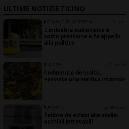
ULTIME NOTIZIE TICINO
LOCARNO FILM FESTIVAL
1 ora
L'industria audiovisiva è
sotto pressione e fa appello
alla politica
ASCONA
1 ora
9
Cedimento del palco,
«avviata una verifica interna»
CANTONE
2 ore
8
7
Febbre da eclissi alle stelle:
occhiali introvabili