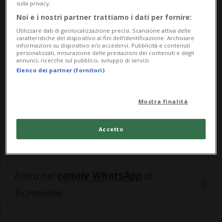
sulla privacy.
🔐 Sblocca il nostro archivio
Noi e i nostri partner trattiamo i dati per fornire:
Utilizzare dati di geolocalizzazione precisi. Scansione attiva delle
esclusivo!
caratteristiche del dispositivo ai fini dell’identificazione. Archiviare
informazioni su dispositivo e/o accedervi. Pubblicità e contenuti
personalizzati, misurazione delle prestazioni dei contenuti e degli
Sottoscrivi un abbonamento
Archivio
per
annunci, ricerche sul pubblico, sviluppo di servizi.
leggere questo articolo, oppure scegli
Elenco dei partner (fornitori)
MyTioAbo
per accedere all'archivio e
navigare su sito e app senza pubblicità.
Mostra finalità
ACCEDI
Accetto
Entra nel
canale WhatsApp
di
Ticinonline.