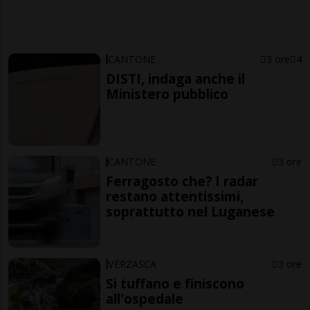
CANTONE
3 ore
4
DISTI, indaga anche il
Ministero pubblico
CANTONE
3 ore
Ferragosto che? I radar
restano attentissimi,
soprattutto nel Luganese
VERZASCA
3 ore
Si tuffano e finiscono
all'ospedale