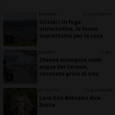
SVIZZERA
2 gior
104
142
Svizzeri in fuga
oltreconfine, lo fanno
soprattutto per la casa
LUGANO
2 gior
25enne scompare nelle
acque del Ceresio,
ritrovato privo di vita
SCI ALPINO
2 gior
68
289
Lara Gut-Behrami dice
basta