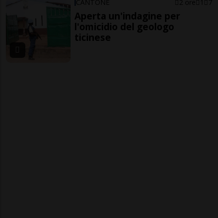
CANTONE
2 ore
1
7
Aperta un'indagine per
l'omicidio del geologo
ticinese