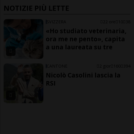
NOTIZIE PIÙ LETTE
SVIZZERA
22 ore
10
38
«Ho studiato veterinaria,
ora me ne pento», capita
a una laureata su tre
CANTONE
2 gior
160
394
Nicolò Casolini lascia la
RSI