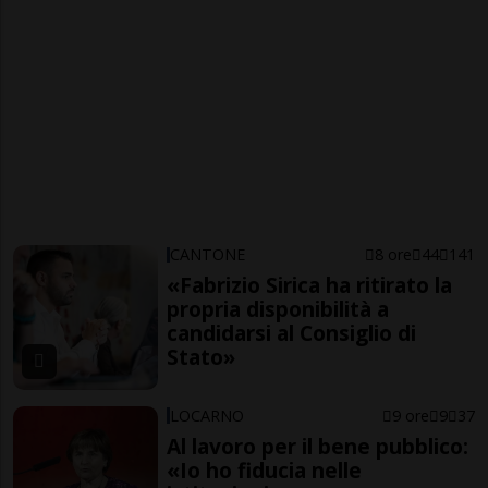
CANTONE
8 ore
44
141
«Fabrizio Sirica ha ritirato la
propria disponibilità a
candidarsi al Consiglio di
Stato»
LOCARNO
9 ore
9
37
Al lavoro per il bene pubblico:
«Io ho fiducia nelle