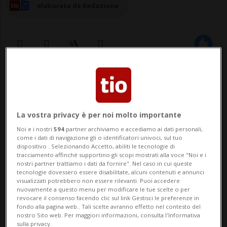
elaborata da Redazione
04 lug 2025 - 14:53
Aggiornamento 17:45
LUGANO - Lugano Marittima è quasi al
La vostra privacy è per noi molto importante
giro di boa. La fine di questa settimana
Noi e i nostri
594
partner archiviamo e accediamo ai dati personali,
segna infatti anche la conclusione della
come i dati di navigazione gli o identificatori univoci, sul tuo
dispositivo . Selezionando Accetto, abiliti le tecnologie di
tracciamento affinché supportino gli scopi mostrati alla voce "Noi e i
prima parte di stagione per il salotto
nostri partner trattiamo i dati da fornire". Nel caso in cui queste
tecnologie dovessero essere disabilitate, alcuni contenuti e annunci
estivo luganese che si concederà poi una
visualizzati potrebbero non essere rilevanti. Puoi accedere
nuovamente a questo menu per modificare le tue scelte o per
breve sosta, giusto il tempo per i necessari
revocare il consenso facendo clic sul link Gestisci le preferenze in
fondo alla pagina web.. Tali scelte avranno effetto nel contesto del
lavo...
nostro Sito web. Per maggiori informazioni, consulta l'Informativa
sulla privacy.