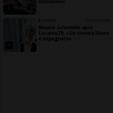
istituzioni»
LOCARNO
12 ore
3
35
Baume-Schneider apre
Locarno79: «Un cinema libero
e impegnato»