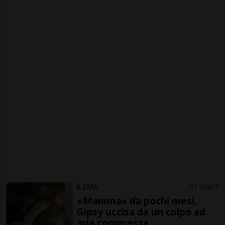
LEMA
1 ora
5
«Mamma» da pochi mesi,
Gipsy uccisa da un colpo ad
aria compressa