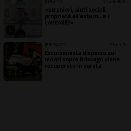
LUGANO
7 ore
8
25
«Stranieri, aiuti sociali,
proprietà all'estero...e i
controlli?»
BRISSAGO
8 ore
4
Escursionista disperso sui
monti sopra Brissago viene
recuperato in serata