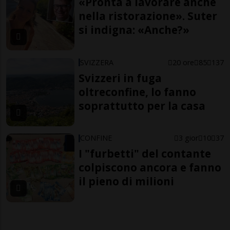
«Pronta a lavorare anche
nella ristorazione». Suter
si indigna: «Anche?»
SVIZZERA
20 ore
85
137
Svizzeri in fuga
oltreconfine, lo fanno
soprattutto per la casa
CONFINE
3 gior
10
37
I "furbetti" del contante
colpiscono ancora e fanno
il pieno di milioni