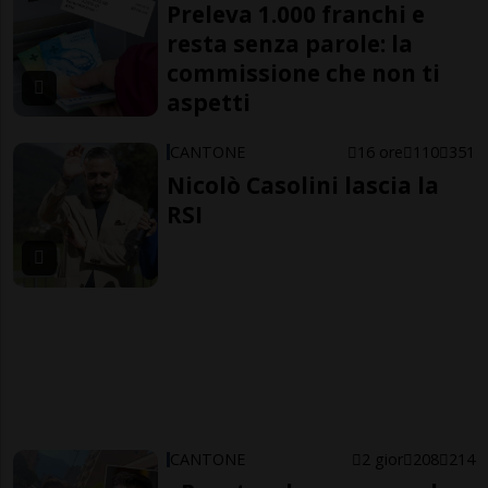
Preleva 1.000 franchi e
resta senza parole: la
commissione che non ti
aspetti
CANTONE
16 ore
110
351
Nicolò Casolini lascia la
RSI
CANTONE
2 gior
208
214