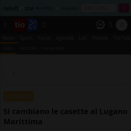
Affitta
Acquista
News
Sport
Focus
Agenda
LAC
People
TioTalk
TICINO
SVIZZERA
DAL MONDO
LUGANO
Si cambiano le casette al Lugano
Marittima