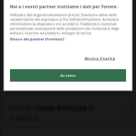
Noi e i nostri partner trattiamo i dati per fornire:
🔐 Sblocca il nostro archivio
Utilizzare dati di geolocalizzazione precisi. Scansione attiva delle
esclusivo!
caratteristiche del dispositivo ai fini dell’identificazione. Archiviare
informazioni su dispositivo e/o accedervi. Pubblicità e contenuti
personalizzati, misurazione delle prestazioni dei contenuti e degli
Sottoscrivi un abbonamento
Archivio
per
annunci, ricerche sul pubblico, sviluppo di servizi.
Elenco dei partner (fornitori)
leggere questo articolo, oppure scegli
MyTioAbo
per accedere all'archivio e
Mostra finalità
navigare su sito e app senza pubblicità.
Accetto
ACCEDI
Entra nel
canale WhatsApp
di
Ticinonline.