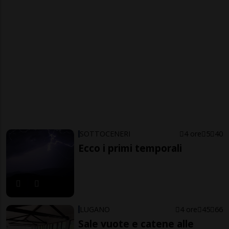
SOTTOCENERI
4 ore
5
40
Ecco i primi temporali
LUGANO
4 ore
45
66
Sale vuote e catene alle