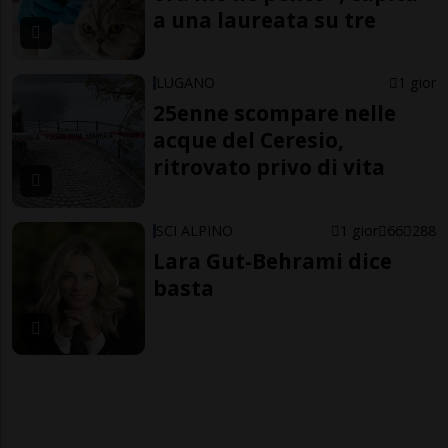
a una laureata su tre
LUGANO
1 gior
25enne scompare nelle
acque del Ceresio,
ritrovato privo di vita
SCI ALPINO
1 gior
66
288
Lara Gut-Behrami dice
basta