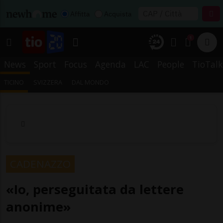
Affitta
Acquista
1
News
Sport
Focus
Agenda
LAC
People
TioTalk
TICINO
SVIZZERA
DAL MONDO
CADENAZZO
«Io, perseguitata da lettere
anonime»