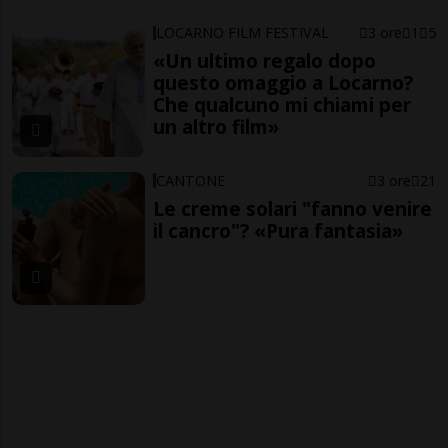
LOCARNO FILM FESTIVAL
3 ore
1
5
«Un ultimo regalo dopo
questo omaggio a Locarno?
Che qualcuno mi chiami per
un altro film»
CANTONE
3 ore
21
Le creme solari "fanno venire
il cancro"? «Pura fantasia»