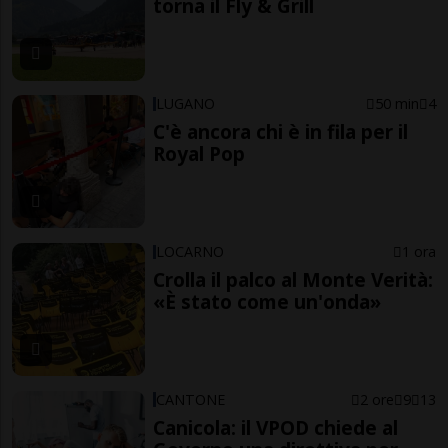
torna il Fly & Grill
LUGANO
50 min
4
C'è ancora chi è in fila per il
Royal Pop
LOCARNO
1 ora
Crolla il palco al Monte Verità:
«È stato come un'onda»
CANTONE
2 ore
9
13
Canicola: il VPOD chiede al