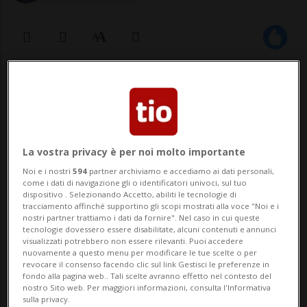
02 ott 2024 - 09:03
11
CADENAZZO - «Sono perseguitata da
lettere anonime. Non ce la faccio più».
La vostra privacy è per noi molto importante
Natascia Caccia, ex municipale di
Noi e i nostri
594
partner archiviamo e accediamo ai dati personali,
come i dati di navigazione gli o identificatori univoci, sul tuo
Cadenazzo, è allo stremo delle forze. Dal
dispositivo . Selezionando Accetto, abiliti le tecnologie di
tracciamento affinché supportino gli scopi mostrati alla voce "Noi e i
2019 riceve buste contenenti messaggi
nostri partner trattiamo i dati da fornire". Nel caso in cui queste
tecnologie dovessero essere disabilitate, alcuni contenuti e annunci
anche oltraggiosi, intimidatori. Il suo caso
visualizzati potrebbero non essere rilevanti. Puoi accedere
nuovamente a questo menu per modificare le tue scelte o per
è sfociato i...
revocare il consenso facendo clic sul link Gestisci le preferenze in
fondo alla pagina web.. Tali scelte avranno effetto nel contesto del
nostro Sito web. Per maggiori informazioni, consulta l'Informativa
sulla privacy.