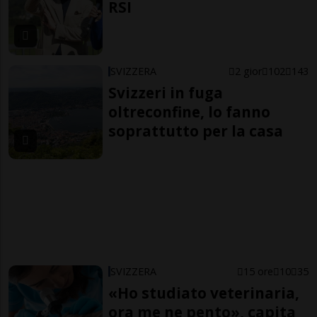
RSI
SVIZZERA
2 gior
102
143
Svizzeri in fuga
oltreconfine, lo fanno
soprattutto per la casa
SVIZZERA
15 ore
10
35
«Ho studiato veterinaria,
ora me ne pento», capita