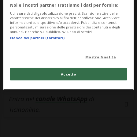
🔐 Sblocca il nostro archivio
Noi e i nostri partner trattiamo i dati per fornire:
esclusivo!
Utilizzare dati di geolocalizzazione precisi. Scansione attiva delle
caratteristiche del dispositivo ai fini dell’identificazione. Archiviare
informazioni su dispositivo e/o accedervi. Pubblicità e contenuti
Sottoscrivi un abbonamento
Archivio
per
personalizzati, misurazione delle prestazioni dei contenuti e degli
annunci, ricerche sul pubblico, sviluppo di servizi.
leggere questo articolo, oppure scegli
Elenco dei partner (fornitori)
MyTioAbo
per accedere all'archivio e
navigare su sito e app senza pubblicità.
Mostra finalità
ACCEDI
Accetto
Entra nel
canale WhatsApp
di
Ticinonline.