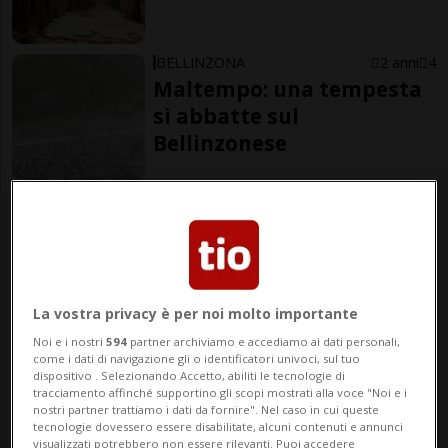
BELLINZONA
2 anni
4
Maltempo: una tempesta
si abbatte sul
Bellinzonese
RIVA SAN VITALE
2 anni
3
Venti di oltre 100 km/h
ribaltano le barche: «Mai
visto niente di simile»
La vostra privacy è per noi molto importante
Noi e i nostri
594
partner archiviamo e accediamo ai dati personali,
Fonte red
come i dati di navigazione gli o identificatori univoci, sul tuo
dispositivo . Selezionando Accetto, abiliti le tecnologie di
tracciamento affinché supportino gli scopi mostrati alla voce "Noi e i
nostri partner trattiamo i dati da fornire". Nel caso in cui queste
elaborata da Redazione
tecnologie dovessero essere disabilitate, alcuni contenuti e annunci
visualizzati potrebbero non essere rilevanti. Puoi accedere