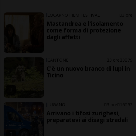
LOCARNO FILM FESTIVAL
3 ore
Mastandrea e l'isolamento
come forma di protezione
dagli affetti
CANTONE
3 ore
3
79
C'è un nuovo branco di lupi in
Ticino
LUGANO
3 ore
16
52
Arrivano i tifosi zurighesi,
preparatevi ai disagi stradali