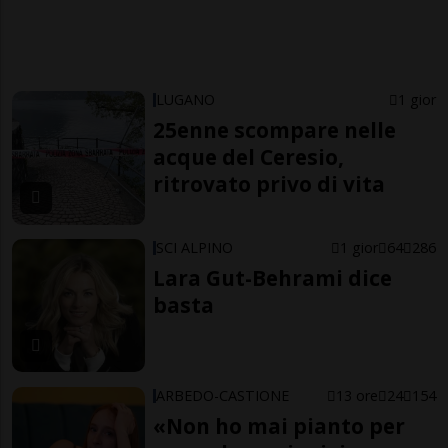
LUGANO
1 gior
25enne scompare nelle
acque del Ceresio,
ritrovato privo di vita
SCI ALPINO
1 gior
64
286
Lara Gut-Behrami dice
basta
ARBEDO-CASTIONE
13 ore
24
154
«Non ho mai pianto per