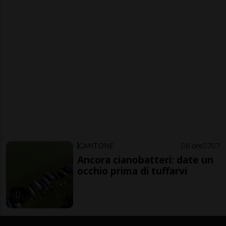
CANTONE
6 ore
7
7
Ancora cianobatteri: date un
occhio prima di tuffarvi