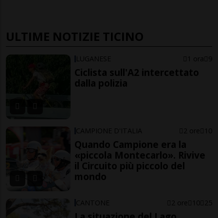
ULTIME NOTIZIE TICINO
LUGANESE
1 ora
9
Ciclista sull'A2 intercettato
dalla polizia
CAMPIONE D'ITALIA
2 ore
10
Quando Campione era la
«piccola Montecarlo». Rivive
il Circuito più piccolo del
mondo
CANTONE
2 ore
10
25
La situazione del Lago