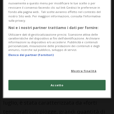
nuovamente a questo menu per modificare le tue scelte o per
revocare il consenso facendo clic sul link Gestisci le preferenze in
fondo alla pagina web.. Tali scelte avranno effetto nel contesto del
nostro Sito web. Per maggiori informazioni, consulta l'Informativa
sulla privacy.
13 lug 2024 - 10:36
Aggiornamento 16:23
Noi e i nostri partner trattiamo i dati per fornire:
Utilizzare dati di geolocalizzazione precisi. Scansione attiva delle
caratteristiche del dispositivo ai fini dell’identificazione. Archiviare
informazioni su dispositivo e/o accedervi. Pubblicità e contenuti
personalizzati, misurazione delle prestazioni dei contenuti e degli
annunci, ricerche sul pubblico, sviluppo di servizi.
Elenco dei partner (fornitori)
Mostra finalità
BELLINZONA - Sebbene «le peggiori
previsioni dei modelli» non si siano
Accetto
avverate, la giornata di ieri, venerdì 12
luglio, è stata caratterizzata da «forti
temporali con piogge, grandi quantità di