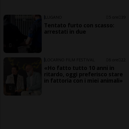
LUGANO
5 ore
39
Tentato furto con scasso:
arrestati in due
LOCARNO FILM FESTIVAL
6 ore
22
«Ho fatto tutto 10 anni in
ritardo, oggi preferisco stare
in fattoria con i miei animali»