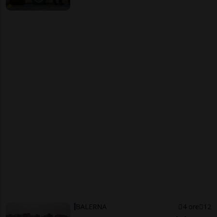
BALERNA
4 ore
12