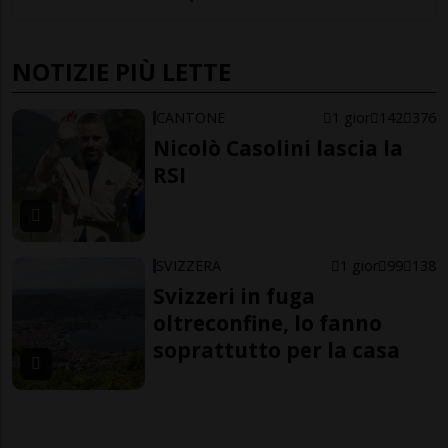
NOTIZIE PIÙ LETTE
CANTONE
1 gior
142
376
Nicolò Casolini lascia la
RSI
SVIZZERA
1 gior
99
138
Svizzeri in fuga
oltreconfine, lo fanno
soprattutto per la casa