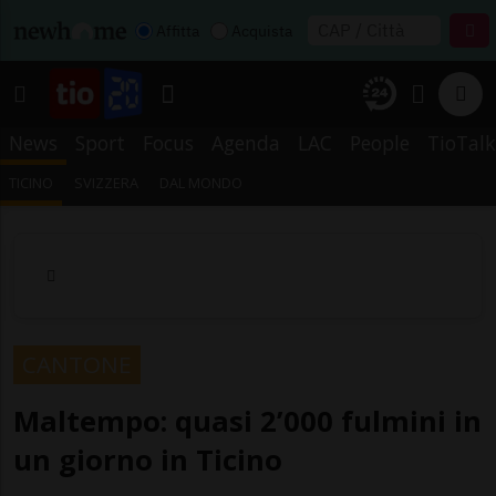
Affitta
Acquista
News
Sport
Focus
Agenda
LAC
People
TioTalk
TICINO
SVIZZERA
DAL MONDO
CANTONE
Maltempo: quasi 2’000 fulmini in
un giorno in Ticino