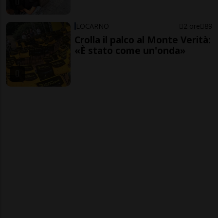
LOCARNO
2 ore
89
Crolla il palco al Monte Verità:
«È stato come un'onda»