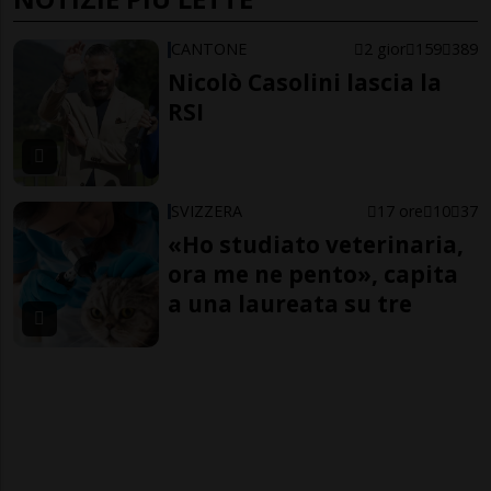
CANTONE
2 gior
159
389
Nicolò Casolini lascia la
RSI
SVIZZERA
17 ore
10
37
«Ho studiato veterinaria,
ora me ne pento», capita
a una laureata su tre