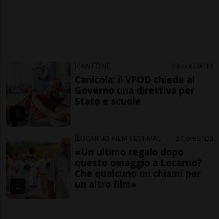
CANTONE
3 ore
9
18
Canicola: il VPOD chiede al
Governo una direttiva per
Stato e scuole
LOCARNO FILM FESTIVAL
4 ore
1
5
«Un ultimo regalo dopo
questo omaggio a Locarno?
Che qualcuno mi chiami per
un altro film»