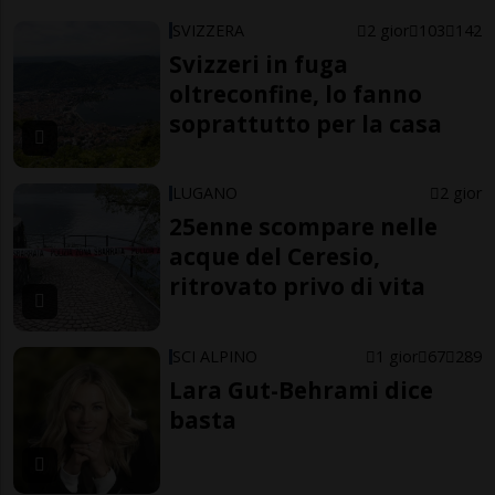
SVIZZERA
2 gior
103
142
Svizzeri in fuga
oltreconfine, lo fanno
soprattutto per la casa
LUGANO
2 gior
25enne scompare nelle
acque del Ceresio,
ritrovato privo di vita
SCI ALPINO
1 gior
67
289
Lara Gut-Behrami dice
basta