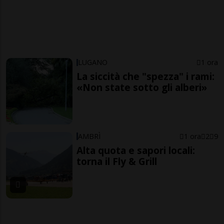
LUGANO
1 ora
La siccità che "spezza" i rami:
«Non state sotto gli alberi»
AMBRÌ
1 ora
2
9
Alta quota e sapori locali:
torna il Fly & Grill