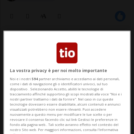
03 lug 2024 - 11:13
Aggiornamento 11:53
La vostra privacy è per noi molto importante
Noi e i nostri
594
partner archiviamo e accediamo ai dati personali,
come i dati di navigazione gli o identificatori univoci, sul tuo
dispositivo . Selezionando Accetto, abiliti le tecnologie di
CEVIO - «Ti posso confermare che il
tracciamento affinché supportino gli scopi mostrati alla voce "Noi e i
nostri partner trattiamo i dati da fornire". Nel caso in cui queste
Festival si fa». Va dritto al punto Fabio
tecnologie dovessero essere disabilitate, alcuni contenuti e annunci
visualizzati potrebbero non essere rilevanti. Puoi accedere
Lafranchi, co-fondatore e promotore del
nuovamente a questo menu per modificare le tue scelte o per
revocare il consenso facendo clic sul link Gestisci le preferenze in
Vallemaggia Magic Blues. L'evento, la cui
fondo alla pagina web.. Tali scelte avranno effetto nel contesto del
nostro Sito web. Per maggiori informazioni, consulta l'Informativa