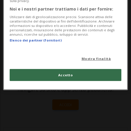
prima data è prevista per venerdì 12
sulla privacy.
Noi e i nostri partner trattiamo i dati per fornire:
luglio, risentirà inevitabilmente della
Utilizzare dati di geolocalizzazione precisi. Scansione attiva delle
drammati...
caratteristiche del dispositivo ai fini dell’identificazione. Archiviare
informazioni su dispositivo e/o accedervi. Pubblicità e contenuti
personalizzati, misurazione delle prestazioni dei contenuti e degli
annunci, ricerche sul pubblico, sviluppo di servizi.
🔐 Sblocca il nostro archivio
Elenco dei partner (fornitori)
esclusivo!
Mostra finalità
Sottoscrivi un abbonamento
Archivio
per
leggere questo articolo, oppure scegli
Accetto
MyTioAbo
per accedere all'archivio e
navigare su sito e app senza pubblicità.
ACCEDI