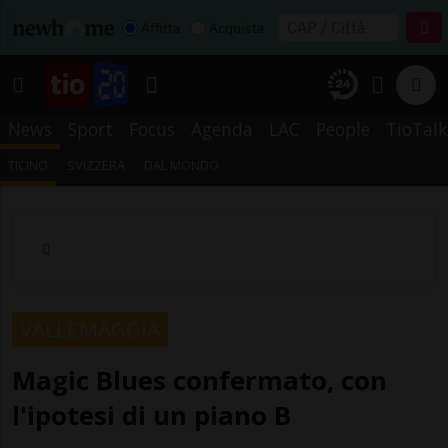
Affitta
Acquista
News
Sport
Focus
Agenda
LAC
People
TioTalk
TICINO
SVIZZERA
DAL MONDO
VALLEMAGGIA
Magic Blues confermato, con
l'ipotesi di un piano B