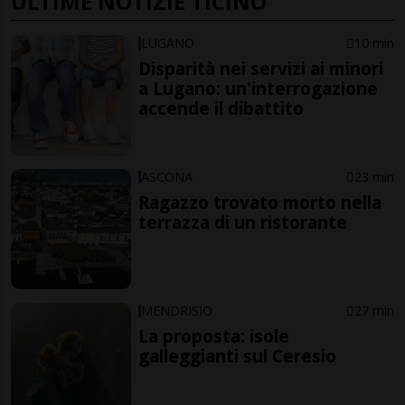
ULTIME NOTIZIE TICINO
LUGANO
10 min
Disparità nei servizi ai minori
a Lugano: un'interrogazione
accende il dibattito
ASCONA
23 min
Ragazzo trovato morto nella
terrazza di un ristorante
MENDRISIO
27 min
La proposta: isole
galleggianti sul Ceresio