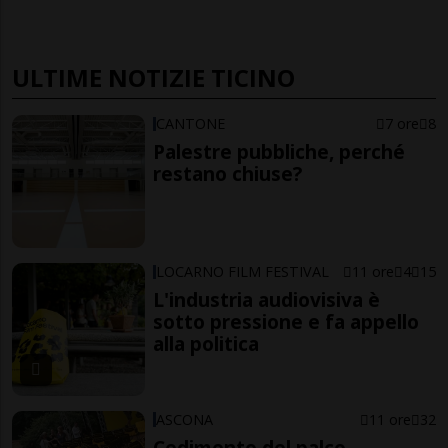
ULTIME NOTIZIE TICINO
CANTONE
7 ore
8
Palestre pubbliche, perché
restano chiuse?
LOCARNO FILM FESTIVAL
11 ore
4
15
L'industria audiovisiva è
sotto pressione e fa appello
alla politica
ASCONA
11 ore
32
Cedimento del palco,