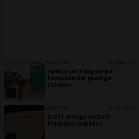
CANTONE
12 ore
2
17
Aperta un'indagine per
l'omicidio del geologo
ticinese
CANTONE
13 ore
1
7
DISTI, indaga anche il
Ministero pubblico