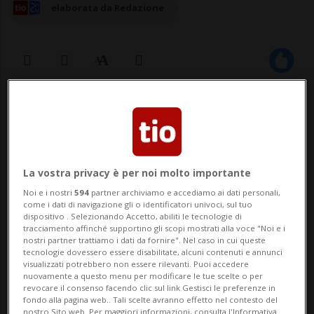
elaborata da Redazione
04 mar 2024 - 19:24
La vostra privacy è per noi molto importante
Noi e i nostri
594
partner archiviamo e accediamo ai dati personali,
come i dati di navigazione gli o identificatori univoci, sul tuo
dispositivo . Selezionando Accetto, abiliti le tecnologie di
tracciamento affinché supportino gli scopi mostrati alla voce "Noi e i
CASLANO - Lo scorso giovedì 29 febbraio
nostri partner trattiamo i dati da fornire". Nel caso in cui queste
tecnologie dovessero essere disabilitate, alcuni contenuti e annunci
2024, con una cerimonia ufficiale il
visualizzati potrebbero non essere rilevanti. Puoi accedere
nuovamente a questo menu per modificare le tue scelte o per
Municipio di Caslano, il Consiglio comunale
revocare il consenso facendo clic sul link Gestisci le preferenze in
fondo alla pagina web.. Tali scelte avranno effetto nel contesto del
nostro Sito web. Per maggiori informazioni, consulta l'Informativa