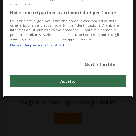
e i dipendenti dell’Amministrazione
sulla privacy.
comunale hanno omaggiato il Segretario
Noi e i nostri partner trattiamo i dati per fornire:
comunale Ivano Casanova.Proprio il 29
Utilizzare dati di geolocalizzazione precisi. Scansione attiva delle
caratteristiche del dispositivo ai fini dell’identificazione. Archiviare
informazioni su dispositivo e/o accedervi. Pubblicità e contenuti
febbraio, in...
personalizzati, misurazione delle prestazioni dei contenuti e degli
annunci, ricerche sul pubblico, sviluppo di servizi.
Elenco dei partner (fornitori)
🔐 Sblocca il nostro archivio
esclusivo!
Mostra finalità
Sottoscrivi un abbonamento
Archivio
per
Accetto
leggere questo articolo, oppure scegli
MyTioAbo
per accedere all'archivio e
navigare su sito e app senza pubblicità.
ACCEDI