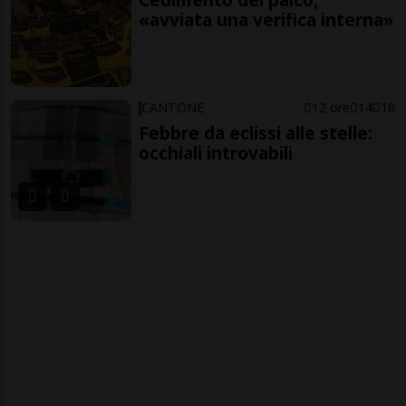
«avviata una verifica interna»
CANTONE
12 ore
14
18
Febbre da eclissi alle stelle:
occhiali introvabili