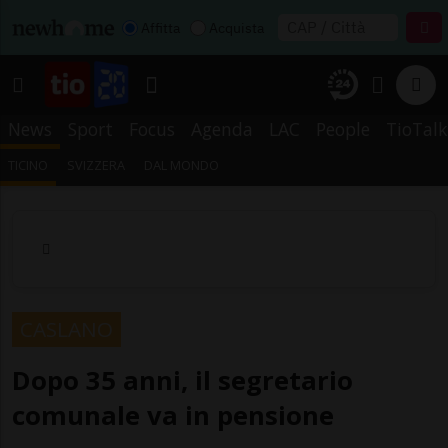
Affitta
Acquista
News
Sport
Focus
Agenda
LAC
People
TioTalk
TICINO
SVIZZERA
DAL MONDO
CASLANO
Dopo 35 anni, il segretario
comunale va in pensione