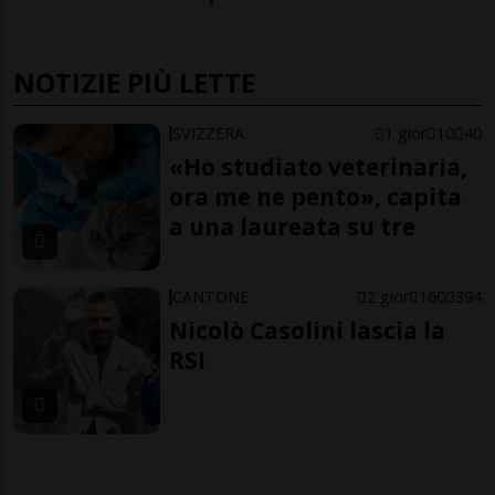
NOTIZIE PIÙ LETTE
SVIZZERA
1 gior
10
40
«Ho studiato veterinaria,
ora me ne pento», capita
a una laureata su tre
CANTONE
2 gior
160
394
Nicolò Casolini lascia la
RSI