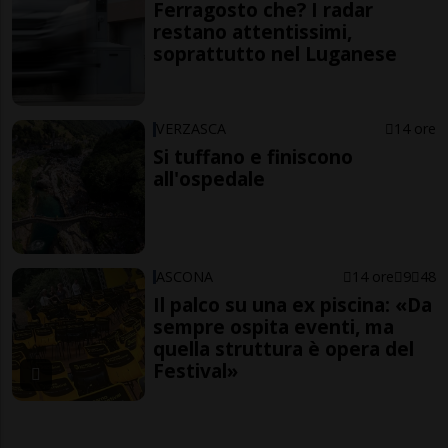
Ferragosto che? I radar
restano attentissimi,
soprattutto nel Luganese
VERZASCA
14 ore
Si tuffano e finiscono
all'ospedale
ASCONA
14 ore
9
48
Il palco su una ex piscina: «Da
sempre ospita eventi, ma
quella struttura è opera del
Festival»