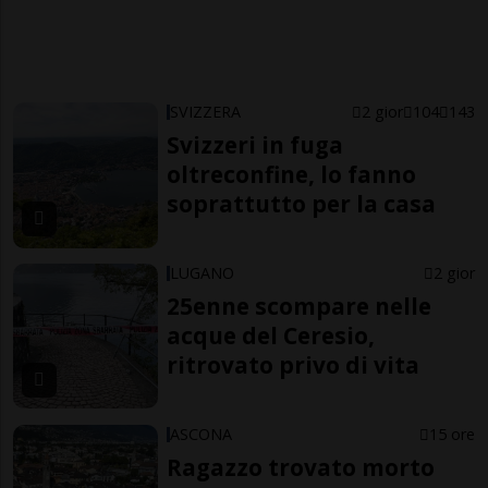
SVIZZERA
2 gior
104
143
Svizzeri in fuga
oltreconfine, lo fanno
soprattutto per la casa
LUGANO
2 gior
25enne scompare nelle
acque del Ceresio,
ritrovato privo di vita
ASCONA
15 ore
Ragazzo trovato morto