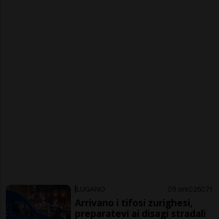
LUGANO
9 ore
26
71
Arrivano i tifosi zurighesi,
preparatevi ai disagi stradali