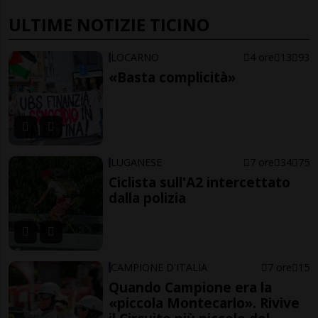
ULTIME NOTIZIE TICINO
LOCARNO
4 ore
13
93
«Basta complicità»
LUGANESE
7 ore
34
75
Ciclista sull'A2 intercettato
dalla polizia
CAMPIONE D'ITALIA
7 ore
15
Quando Campione era la
«piccola Montecarlo». Rivive