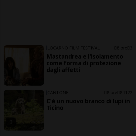
LOCARNO FILM FESTIVAL
8 ore
3
Mastandrea e l'isolamento
come forma di protezione
dagli affetti
CANTONE
8 ore
8
122
C'è un nuovo branco di lupi in
Ticino