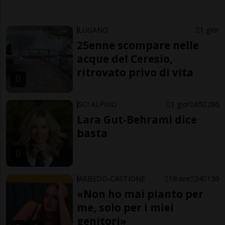
LUGANO
1 gior
25enne scompare nelle
acque del Ceresio,
ritrovato privo di vita
SCI ALPINO
1 gior
65
286
Lara Gut-Behrami dice
basta
ARBEDO-CASTIONE
19 ore
24
159
«Non ho mai pianto per
me, solo per i miei
genitori»