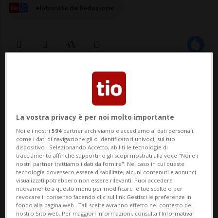
elaborata da Redazione
20 feb 2024 - 14:46
BELLINZONA - Un «sì» alla 13esima AVS: è
La vostra privacy è per noi molto importante
quello che ha deciso il comitato cantonale
Noi e i nostri
594
partner archiviamo e accediamo ai dati personali,
del sindacato SiB (Sindacato
come i dati di navigazione gli o identificatori univoci, sul tuo
dispositivo . Selezionando Accetto, abiliti le tecnologie di
interprofessionale di base) dopo avere
tracciamento affinché supportino gli scopi mostrati alla voce "Noi e i
nostri partner trattiamo i dati da fornire". Nel caso in cui queste
discusso il tema dell’iniziativa popolare
tecnologie dovessero essere disabilitate, alcuni contenuti e annunci
visualizzati potrebbero non essere rilevanti. Puoi accedere
“Vivere meglio la pensione (Iniziativa per
nuovamente a questo menu per modificare le tue scelte o per
revocare il consenso facendo clic sul link Gestisci le preferenze in
una 1...
fondo alla pagina web.. Tali scelte avranno effetto nel contesto del
nostro Sito web. Per maggiori informazioni, consulta l'Informativa