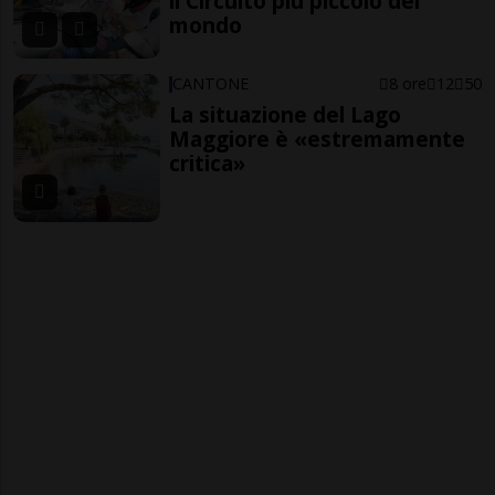
il Circuito più piccolo del
mondo
CANTONE
8 ore
12
50
La situazione del Lago
Maggiore è «estremamente
critica»