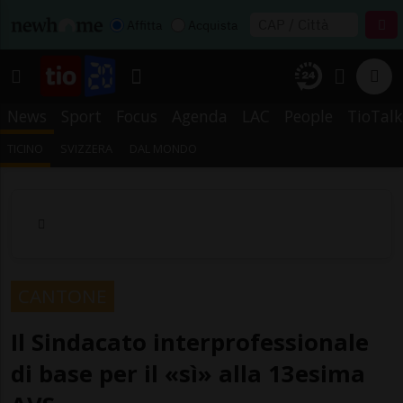
Affitta
Acquista
News
Sport
Focus
Agenda
LAC
People
TioTalk
TICINO
SVIZZERA
DAL MONDO
CANTONE
Il Sindacato interprofessionale
di base per il «sì» alla 13esima