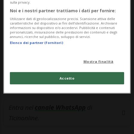
sulla privacy.
Noi e i nostri partner trattiamo i dati per fornire:
🔐 Sblocca il nostro archivio
Utilizzare dati di geolocalizzazione precisi. Scansione attiva delle
esclusivo!
caratteristiche del dispositivo ai fini dell’identificazione. Archiviare
informazioni su dispositivo e/o accedervi. Pubblicità e contenuti
personalizzati, misurazione delle prestazioni dei contenuti e degli
Sottoscrivi un abbonamento
Archivio
per
annunci, ricerche sul pubblico, sviluppo di servizi.
leggere questo articolo, oppure scegli
Elenco dei partner (fornitori)
MyTioAbo
per accedere all'archivio e
navigare su sito e app senza pubblicità.
Mostra finalità
ACCEDI
Accetto
Entra nel
canale WhatsApp
di
Ticinonline.