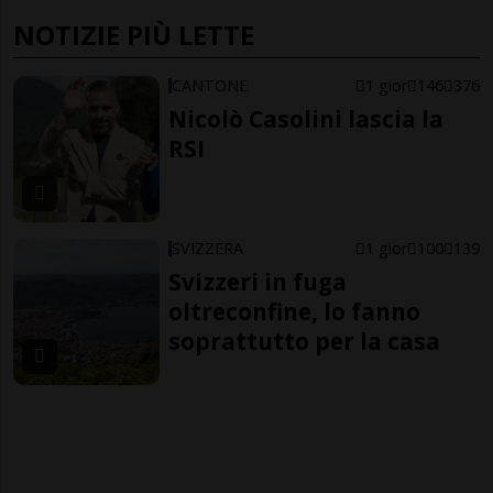
NOTIZIE PIÙ LETTE
CANTONE
1 gior
146
376
Nicolò Casolini lascia la
RSI
SVIZZERA
1 gior
100
139
Svizzeri in fuga
oltreconfine, lo fanno
soprattutto per la casa