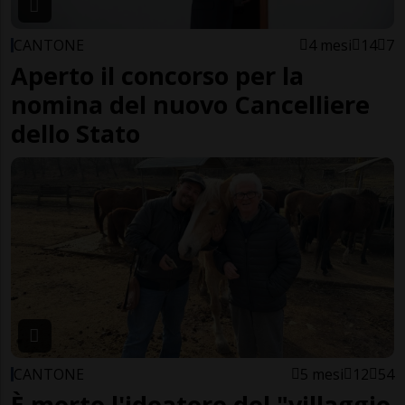
CANTONE
4 mesi
14
7
Aperto il concorso per la
nomina del nuovo Cancelliere
dello Stato
CANTONE
5 mesi
12
54
È morto l'ideatore del "villaggio