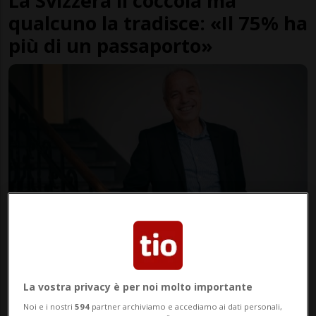
La Svizzera li coccola ma
qualcuno la tradisce: «Il 75% ha
più di un passaporto»
CANTONE
3 mesi
8
Si cerca un nuovo direttore del
Controllo cantonale delle
La vostra privacy è per noi molto importante
finanze
Noi e i nostri
594
partner archiviamo e accediamo ai dati personali,