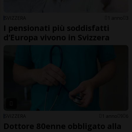
SVIZZERA
1 anno
3
I pensionati più soddisfatti
d’Europa vivono in Svizzera
SVIZZERA
1 anno
9
6
Dottore 80enne obbligato alla