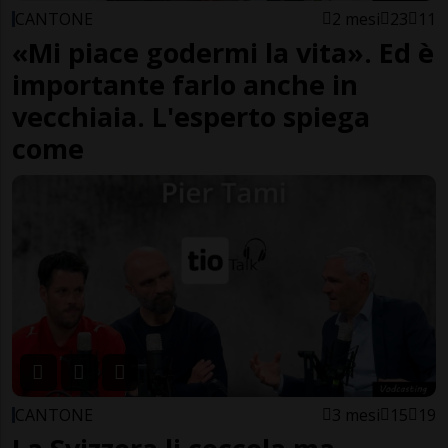
CANTONE
2 mesi
23
11
«Mi piace godermi la vita». Ed è
importante farlo anche in
vecchiaia. L'esperto spiega
come
CANTONE
3 mesi
15
19