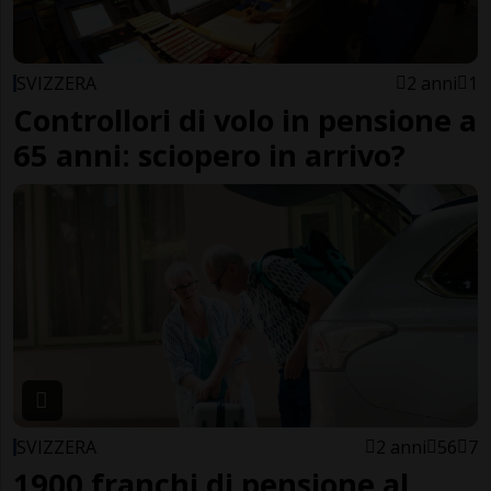
SVIZZERA
2 anni
1
Controllori di volo in pensione a
65 anni: sciopero in arrivo?
SVIZZERA
2 anni
56
7
1900 franchi di pensione al