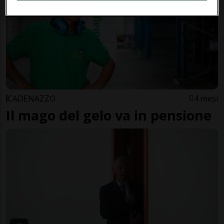
CADENAZZO
4 mesi
Il mago del gelo va in pensione