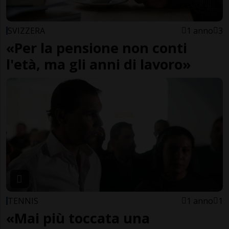
SVIZZERA
1 anno
3
«Per la pensione non conti
l'età, ma gli anni di lavoro»
TENNIS
1 anno
1
«Mai più toccata una