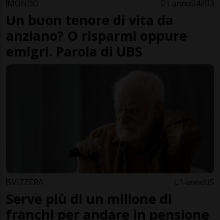
MONDO
1 anno
42
3
Un buon tenore di vita da
anziano? O risparmi oppure
emigri. Parola di UBS
SVIZZERA
1 anno
5
Serve più di un milione di
franchi per andare in pensione