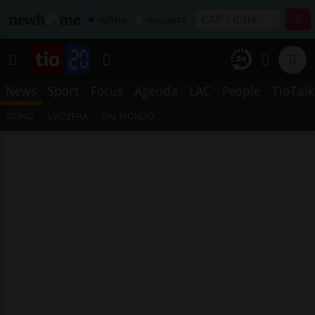
Affitta
Acquista
News
Sport
Focus
Agenda
LAC
People
TioTalk
TICINO
SVIZZERA
DAL MONDO