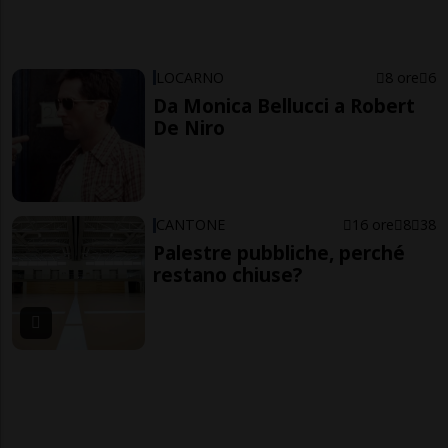
LOCARNO
8 ore
6
Da Monica Bellucci a Robert
De Niro
CANTONE
16 ore
8
38
Palestre pubbliche, perché
restano chiuse?