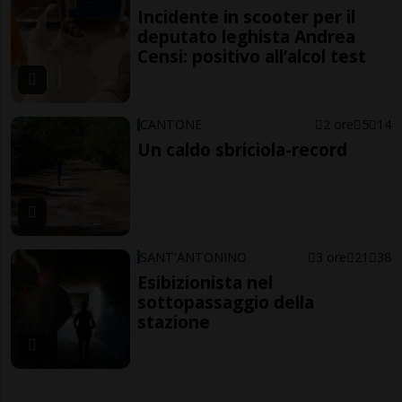
Incidente in scooter per il
deputato leghista Andrea
Censi: positivo all’alcol test
CANTONE
2 ore
5
14
Un caldo sbriciola-record
SANT'ANTONINO
3 ore
21
38
Esibizionista nel
sottopassaggio della
stazione