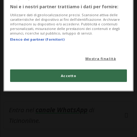
Noi e i nostri partner trattiamo i dati per fornire:
🔐 Sblocca il nostro archivio
Utilizzare dati di geolocalizzazione precisi. Scansione attiva delle
caratteristiche del dispositivo ai fini dell’identificazione. Archiviare
esclusivo!
informazioni su dispositivo e/o accedervi. Pubblicità e contenuti
personalizzati, misurazione delle prestazioni dei contenuti e degli
annunci, ricerche sul pubblico, sviluppo di servizi.
Sottoscrivi un abbonamento
Archivio
per
Elenco dei partner (fornitori)
leggere questo articolo, oppure scegli
MyTioAbo
per accedere all'archivio e
Mostra finalità
navigare su sito e app senza pubblicità.
Accetto
ACCEDI
Entra nel
canale WhatsApp
di
Ticinonline.