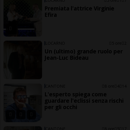
LOCARNO
5 ore
1
7
Premiata l'attrice Virginie
Efira
LOCARNO
5 ore
2
Un (ultimo) grande ruolo per
Jean-Luc Bideau
CANTONE
8 ore
4
14
L'esperto spiega come
guardare l'eclissi senza rischi
per gli occhi
CANTONE
8 ore
5
17