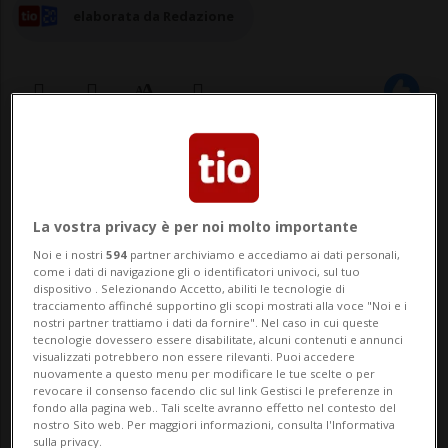
elaborata da Redazione
06 feb 2024 - 09:17
VAL MARA - Lo scorso 25 settembre 2023 il
La vostra privacy è per noi molto importante
Consiglio comunale aveva approvato la
Noi e i nostri
594
partner archiviamo e accediamo ai dati personali,
come i dati di navigazione gli o identificatori univoci, sul tuo
concessione di un credito di CHF
dispositivo . Selezionando Accetto, abiliti le tecnologie di
tracciamento affinché supportino gli scopi mostrati alla voce "Noi e i
990’000.00 per la ristrutturazione dello
nostri partner trattiamo i dati da fornire". Nel caso in cui queste
tecnologie dovessero essere disabilitate, alcuni contenuti e annunci
stabile denominato Sala multiuso a Rovio.
visualizzati potrebbero non essere rilevanti. Puoi accedere
nuovamente a questo menu per modificare le tue scelte o per
Ma, contro tale decisione venne promosso
revocare il consenso facendo clic sul link Gestisci le preferenze in
fondo alla pagina web.. Tali scelte avranno effetto nel contesto del
un referend...
nostro Sito web. Per maggiori informazioni, consulta l'Informativa
sulla privacy.