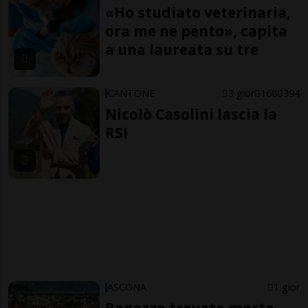
«Ho studiato veterinaria,
ora me ne pento», capita
a una laureata su tre
CANTONE
3 gior
168
394
Nicolò Casolini lascia la
RSI
ASCONA
1 gior