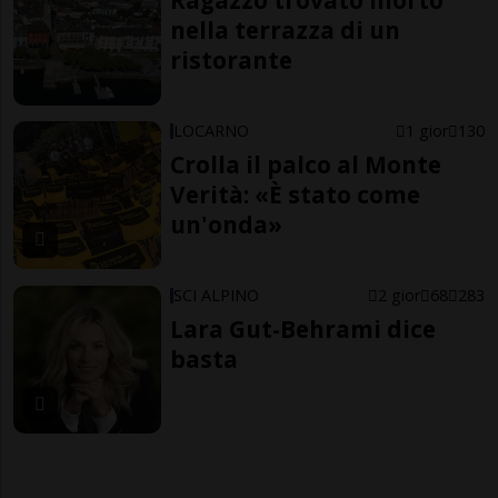
Ragazzo trovato morto
nella terrazza di un
ristorante
LOCARNO
1 gior
130
Crolla il palco al Monte
Verità: «È stato come
un'onda»
SCI ALPINO
2 gior
68
283
Lara Gut-Behrami dice
basta