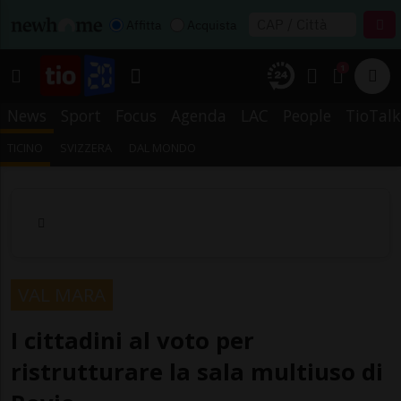
Affitta
Acquista
1
News
Sport
Focus
Agenda
LAC
People
TioTalk
TICINO
SVIZZERA
DAL MONDO
VAL MARA
I cittadini al voto per
ristrutturare la sala multiuso di