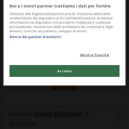
X2VR.Preparatevi q...
Noi e i nostri partner trattiamo i dati per fornire:
Utilizzare dati di geolocalizzazione precisi. Scansione attiva delle
caratteristiche del dispositivo ai fini dell’identificazione. Archiviare
🔐 Sblocca il nostro archivio
informazioni su dispositivo e/o accedervi. Pubblicità e contenuti
personalizzati, misurazione delle prestazioni dei contenuti e degli
esclusivo!
annunci, ricerche sul pubblico, sviluppo di servizi.
Elenco dei partner (fornitori)
Sottoscrivi un abbonamento
Archivio
per
leggere questo articolo, oppure scegli
Mostra finalità
MyTioAbo
per accedere all'archivio e
navigare su sito e app senza pubblicità.
Accetto
ACCEDI
Entra nel
canale WhatsApp
di
Ticinonline.