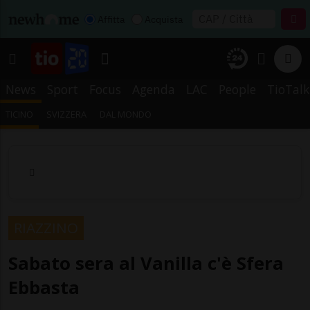
Affitta
Acquista
News
Sport
Focus
Agenda
LAC
People
TioTalk
TICINO
SVIZZERA
DAL MONDO
RIAZZINO
Sabato sera al Vanilla c'è Sfera
Ebbasta