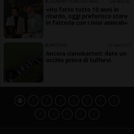
LOCARNO FILM FESTIVAL
6 ore
22
«Ho fatto tutto 10 anni in
ritardo, oggi preferisco stare
in fattoria con i miei animali»
CANTONE
7 ore
7
7
Ancora cianobatteri: date un
occhio prima di tuffarvi