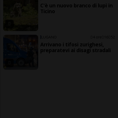
C'è un nuovo branco di lupi in
Ticino
LUGANO
4 ore
16
52
Arrivano i tifosi zurighesi,
preparatevi ai disagi stradali