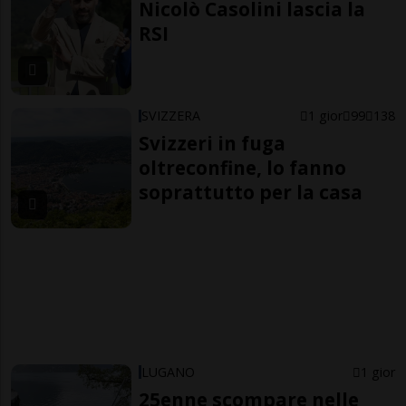
Nicolò Casolini lascia la
RSI
SVIZZERA
1 gior
99
138
Svizzeri in fuga
oltreconfine, lo fanno
soprattutto per la casa
LUGANO
1 gior
25enne scompare nelle