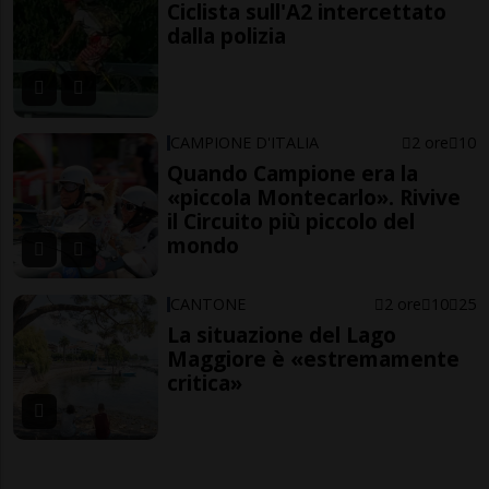
Ciclista sull'A2 intercettato
dalla polizia
CAMPIONE D'ITALIA
2 ore
10
Quando Campione era la
«piccola Montecarlo». Rivive
il Circuito più piccolo del
mondo
CANTONE
2 ore
10
25
La situazione del Lago
Maggiore è «estremamente
critica»