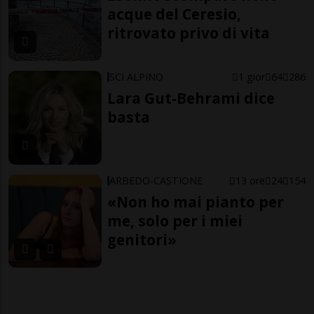
acque del Ceresio,
ritrovato privo di vita
SCI ALPINO
1 gior
64
286
Lara Gut-Behrami dice
basta
ARBEDO-CASTIONE
13 ore
24
154
«Non ho mai pianto per
me, solo per i miei
genitori»