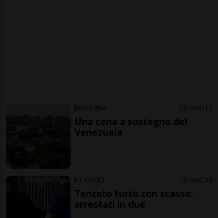
BALERNA
5 ore
12
Una cena a sostegno del
Venezuela
LUGANO
5 ore
39
Tentato furto con scasso:
arrestati in due