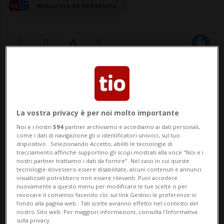
elaborata da Redazione
30 nov 2023 - 16:47
Aggiornamento 17:36
19
La vostra privacy è per noi molto importante
RIAZZINO - Ha ancora qualche colpo in
Noi e i nostri
594
partner archiviamo e accediamo ai dati personali,
come i dati di navigazione gli o identificatori univoci, sul tuo
canna, quel Vanilla Club ormai non molto
dispositivo . Selezionando Accetto, abiliti le tecnologie di
tracciamento affinché supportino gli scopi mostrati alla voce "Noi e i
lontano dalla sua chiusura. Il locale è
nostri partner trattiamo i dati da fornire". Nel caso in cui queste
tecnologie dovessero essere disabilitate, alcuni contenuti e annunci
infatti stato selezionato da Sfera Ebbasta
visualizzati potrebbero non essere rilevanti. Puoi accedere
nuovamente a questo menu per modificare le tue scelte o per
per la promozione del suo nuovo album,
revocare il consenso facendo clic sul link Gestisci le preferenze in
fondo alla pagina web.. Tali scelte avranno effetto nel contesto del
uscito lo scorso 17 novembre,
nostro Sito web. Per maggiori informazioni, consulta l'Informativa
sulla privacy.