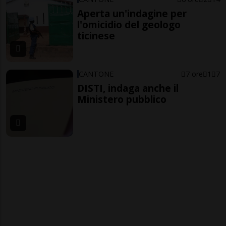
Aperta un'indagine per
l'omicidio del geologo
ticinese
CANTONE
7 ore
1
7
DISTI, indaga anche il
Ministero pubblico