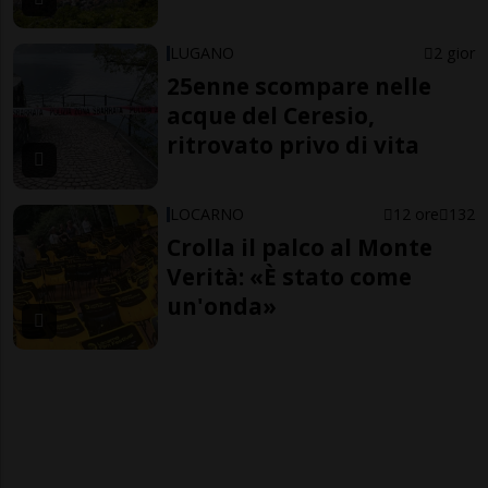
LUGANO
2 gior
25enne scompare nelle
acque del Ceresio,
ritrovato privo di vita
LOCARNO
12 ore
132
Crolla il palco al Monte
Verità: «È stato come
un'onda»