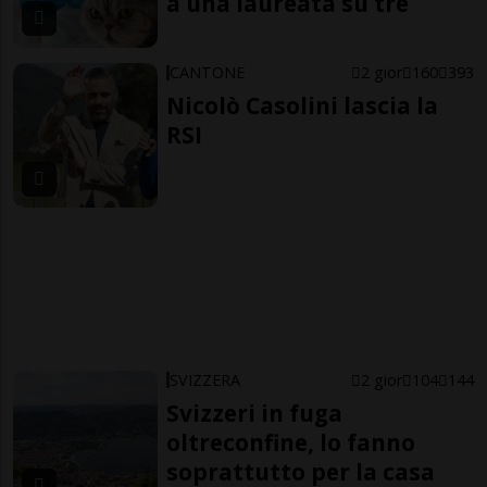
a una laureata su tre
CANTONE
2 gior
160
393
Nicolò Casolini lascia la
RSI
SVIZZERA
2 gior
104
144
Svizzeri in fuga
oltreconfine, lo fanno
soprattutto per la casa