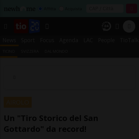
Affitta
Acquista
News
Sport
Focus
Agenda
LAC
People
TioTalk
TICINO
SVIZZERA
DAL MONDO
AIROLO
Un "Tiro Storico del San
Gottardo" da record!