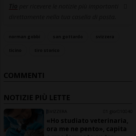
Tio
per ricevere le notizie più importanti
direttamente nella tua casella di posta.
norman gobbi
san gottardo
svizzera
ticino
tiro storico
COMMENTI
NOTIZIE PIÙ LETTE
SVIZZERA
1 gior
10
40
«Ho studiato veterinaria,
ora me ne pento», capita