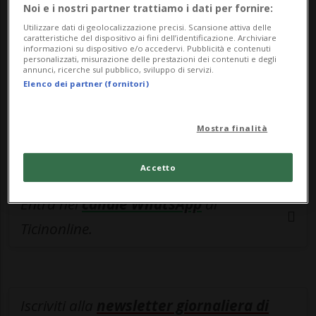
esclusivo!
Noi e i nostri partner trattiamo i dati per fornire:
Utilizzare dati di geolocalizzazione precisi. Scansione attiva delle
Sottoscrivi un abbonamento
Archivio
per
caratteristiche del dispositivo ai fini dell’identificazione. Archiviare
informazioni su dispositivo e/o accedervi. Pubblicità e contenuti
leggere questo articolo, oppure scegli
personalizzati, misurazione delle prestazioni dei contenuti e degli
annunci, ricerche sul pubblico, sviluppo di servizi.
MyTioAbo
per accedere all'archivio e
Elenco dei partner (fornitori)
navigare su sito e app senza pubblicità.
Mostra finalità
ACCEDI
Accetto
Entra nel
canale WhatsApp
di
Ticinonline.
Iscriviti alla
newsletter giornaliera di