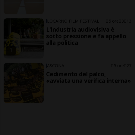
LOCARNO FILM FESTIVAL
5 ore
3
13
L'industria audiovisiva è
sotto pressione e fa appello
alla politica
ASCONA
5 ore
27
Cedimento del palco,
«avviata una verifica interna»