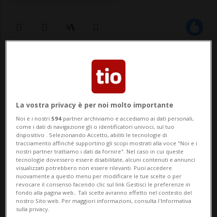
15 ott 2023 - 12:59
AIROLO - Record di partecipanti per la
quindicesima edizione del Tiro Storico del
La vostra privacy è per noi molto importante
San Gottardo che ha accolto ad Airolo
Noi e i nostri
594
partner archiviamo e accediamo ai dati personali,
come i dati di navigazione gli o identificatori univoci, sul tuo
755tiratrici e tiratori alle due distanze.
dispositivo . Selezionando Accetto, abiliti le tecnologie di
tracciamento affinché supportino gli scopi mostrati alla voce "Noi e i
Incoronati Re del Tiro sono stati Fabrizio
nostri partner trattiamo i dati da fornire". Nel caso in cui queste
tecnologie dovessero essere disabilitate, alcuni contenuti e annunci
visualizzati potrebbero non essere rilevanti. Puoi accedere
Bozzetto alla pistola 25m e Renzo Lomba...
nuovamente a questo menu per modificare le tue scelte o per
revocare il consenso facendo clic sul link Gestisci le preferenze in
fondo alla pagina web.. Tali scelte avranno effetto nel contesto del
🔐 Sblocca il nostro archivio
nostro Sito web. Per maggiori informazioni, consulta l'Informativa
sulla privacy.