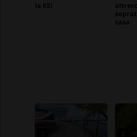
la RSI
oltrec
soprat
casa