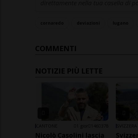
direttamente nella tua casella di p
cornaredo
deviazioni
lugano
COMMENTI
NOTIZIE PIÙ LETTE
CANTONE
1 gior
146
378
SVIZZERA
Nicolò Casolini lascia
Svizzer