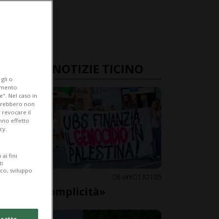
ULTIME NOTIZIE TICINO
gli o
iamento
e". Nel caso in
potrebbero non
 revocare il
anno effetto
cy.
ai fini
ti
ico, sviluppo
LOCARNO
6 ore
13
105
«Basta complicità»
cetto