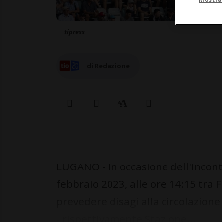
tipress
di Redazione
LUGANO - In occasione dell'incont
febbraio 2023, alle ore 14:15 tra
prevedere disagi alla circolazion
- rispettivamente Stazione...