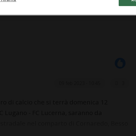
09 feb 2023 - 10:45
3
ro di calcio che si terrà domenica 12
 FC Lugano - FC Lucerna, saranno da
e stradale nel comparto di Cornaredo, Besso