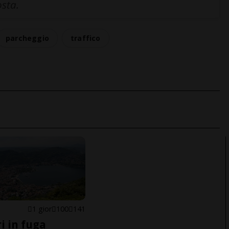
osta.
parcheggio
traffico
1 gior
100
141
i in fuga