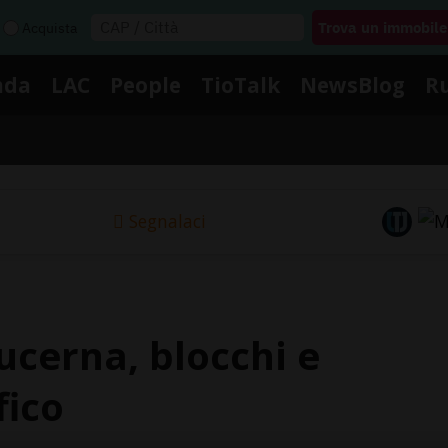
Acquista
nda
LAC
People
TioTalk
NewsBlog
R
Segnalaci
ucerna, blocchi e
fico