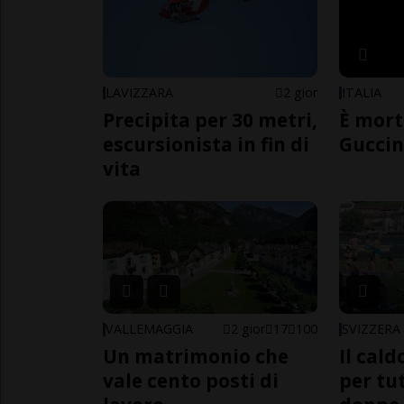
LAVIZZARA
2 gior
ITALIA
Precipita per 30 metri,
È mort
escursionista in fin di
Guccin
vita
VALLEMAGGIA
2 gior
17
100
SVIZZERA
Un matrimonio che
Il cal
vale cento posti di
per tut