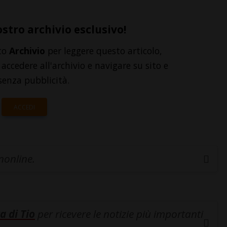
ostro archivio esclusivo!
to
Archivio
per leggere questo articolo,
accedere all'archivio e navigare su sito e
senza pubblicità.
ACCEDI
inonline.
a di Tio
per ricevere le notizie più importanti