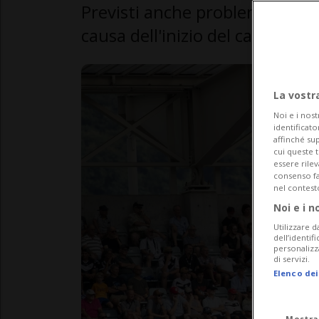
Previsti anche problemi di pa
causa dell'inizio del cantiere 
La vostr
Noi e i nost
identificato
affinché sup
cui queste 
essere rile
consenso fac
nel contest
Noi e i n
Utilizzare d
dell’identif
personalizz
di servizi.
Elenco dei
Mostra