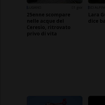
LUGANO
1 gior
SCI ALPI
25enne scompare
Lara G
nelle acque del
dice b
Ceresio, ritrovato
privo di vita