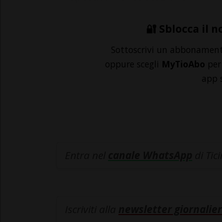
🔐 Sblocca il n
Sottoscrivi un abbonamen
oppure scegli
MyTioAbo
per 
app 
Entra nel
canale WhatsApp
di Tic
Iscriviti alla
newsletter giornalier