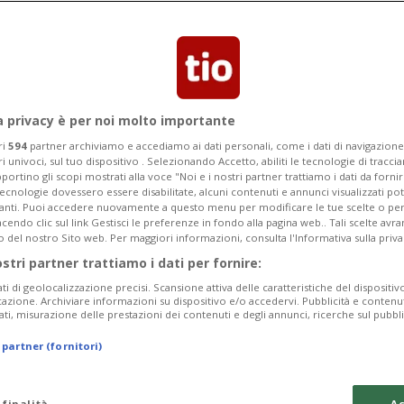
rcheggio nel comparto Cornaredo a
del nuovo polo sportivo
a privacy è per noi molto importante
ri
594
partner archiviamo e accediamo ai dati personali, come i dati di navigazione 
ri univoci, sul tuo dispositivo . Selezionando Accetto, abiliti le tecnologie di tracc
portino gli scopi mostrati alla voce "Noi e i nostri partner trattiamo i dati da fornir
tecnologie dovessero essere disabilitate, alcuni contenuti e annunci visualizzati 
vanti. Puoi accedere nuovamente a questo menu per modificare le tue scelte o per
endo clic sul link Gestisci le preferenze in fondo alla pagina web.. Tali scelte avr
o del nostro Sito web. Per maggiori informazioni, consulta l'Informativa sulla priva
ostri partner trattiamo i dati per fornire:
ati di geolocalizzazione precisi. Scansione attiva delle caratteristiche del dispositivo 
icazione. Archiviare informazioni su dispositivo e/o accedervi. Pubblicità e contenu
ati, misurazione delle prestazioni dei contenuti e degli annunci, ricerche sul pubbl
 partner (fornitori)
 finalità
Ac