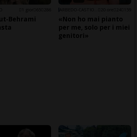
NO
1 gior
65
286
ARBEDO-CASTIONE
20 ore
24
159
ut-Behrami
«Non ho mai pianto
asta
per me, solo per i miei
genitori»