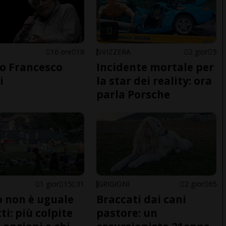
16 ore
18
SVIZZERA
2 gior
5
o Francesco
Incidente mortale per
i
la star dei reality: ora
parla Porsche
1 gior
15
31
GRIGIONI
2 gior
65
do non è uguale
Braccati dai cani
ti: più colpite
pastore: un