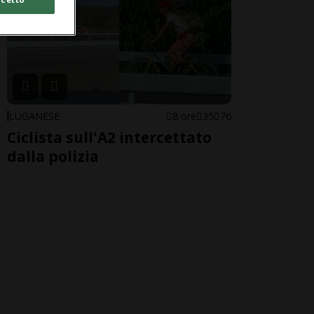
LUGANESE
8 ore
35
76
Ciclista sull'A2 intercettato
dalla polizia