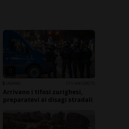
LUGANO
11 ore
26
72
Arrivano i tifosi zurighesi,
preparatevi ai disagi stradali