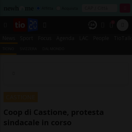
Affitta
Acquista
1
News
Sport
Focus
Agenda
LAC
People
TioTalk
TICINO
SVIZZERA
DAL MONDO
CASTIONE
Coop di Castione, protesta
sindacale in corso