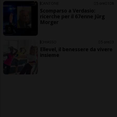
CANTONE
5 ore
1
8
Scomparso a Verdasio:
ricerche per il 67enne Jürg
Morger
CHIASSO
5 ore
3
Ellevel, il benessere da vivere
insieme