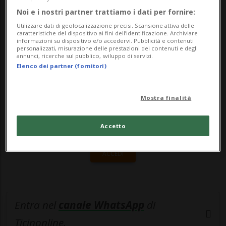
fra le parti sono in cors...
Noi e i nostri partner trattiamo i dati per fornire:
Utilizzare dati di geolocalizzazione precisi. Scansione attiva delle
caratteristiche del dispositivo ai fini dell’identificazione. Archiviare
informazioni su dispositivo e/o accedervi. Pubblicità e contenuti
🔐 Sblocca il nostro archivio
personalizzati, misurazione delle prestazioni dei contenuti e degli
annunci, ricerche sul pubblico, sviluppo di servizi.
esclusivo!
Elenco dei partner (fornitori)
Sottoscrivi un abbonamento
Archivio
per
leggere questo articolo, oppure scegli
Mostra finalità
MyTioAbo
per accedere all'archivio e
navigare su sito e app senza pubblicità.
Accetto
ACCEDI
Entra nel
canale WhatsApp
di
Ticinonline.