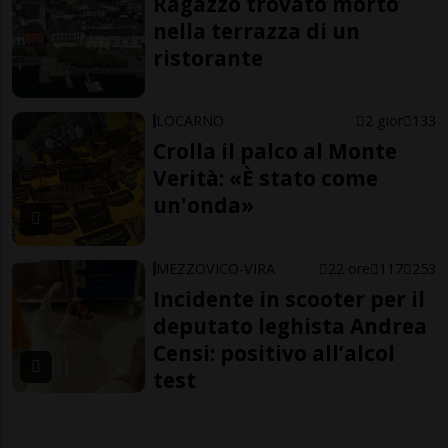
Ragazzo trovato morto
nella terrazza di un
ristorante
LOCARNO
2 gior
133
Crolla il palco al Monte
Verità: «È stato come
un'onda»
MEZZOVICO-VIRA
22 ore
117
253
Incidente in scooter per il
deputato leghista Andrea
Censi: positivo all’alcol
test