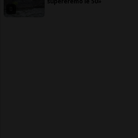
supereremo le 50»