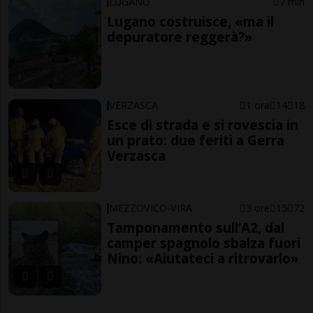
LUGANO
7 min
Lugano costruisce, «ma il
depuratore reggerà?»
VERZASCA
1 ora
14
18
Esce di strada e si rovescia in
un prato: due feriti a Gerra
Verzasca
MEZZOVICO-VIRA
3 ore
15
72
Tamponamento sull’A2, dal
camper spagnolo sbalza fuori
Nino: «Aiutateci a ritrovarlo»