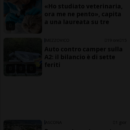
«Ho studiato veterinaria,
ora me ne pento», capita
a una laureata su tre
MEZZOVICO
19 ore
15
Auto contro camper sulla
A2: il bilancio è di sette
feriti
ASCONA
1 gior