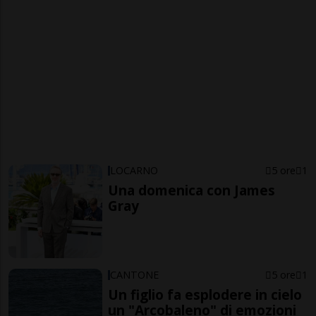
LOCARNO
5 ore
1
Una domenica con James
Gray
CANTONE
5 ore
1
Un figlio fa esplodere in cielo
un "Arcobaleno" di emozioni