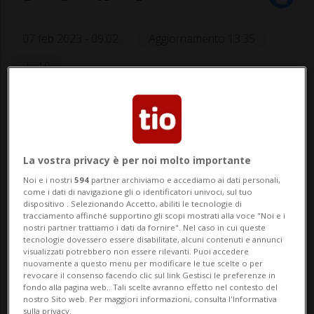
07 feb 2023 - 09:02
Aggiornamento 13:35
19
La vostra privacy è per noi molto importante
Noi e i nostri
594
partner archiviamo e accediamo ai dati personali,
come i dati di navigazione gli o identificatori univoci, sul tuo
CASTIONE - L’astensione dal lavoro, non
dispositivo . Selezionando Accetto, abiliti le tecnologie di
tracciamento affinché supportino gli scopi mostrati alla voce "Noi e i
annunciata in precedenza, riguarda solo il
nostri partner trattiamo i dati da fornire". Nel caso in cui queste
tecnologie dovessero essere disabilitate, alcuni contenuti e annunci
visualizzati potrebbero non essere rilevanti. Puoi accedere
magazzino Coop di Castione (non coinvolge
nuovamente a questo menu per modificare le tue scelte o per
revocare il consenso facendo clic sul link Gestisci le preferenze in
i punti vendita e gli altri magazzini). La
fondo alla pagina web.. Tali scelte avranno effetto nel contesto del
nostro Sito web. Per maggiori informazioni, consulta l'Informativa
protesta è condotta da Unia. Le trattative
sulla privacy.