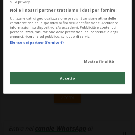
Giornico è stata la volta della giornata
sulla privacy.
Noi e i nostri partner trattiamo i dati per fornire:
delle porte aperte alla popolazione. ...
Utilizzare dati di geolocalizzazione precisi. Scansione attiva delle
caratteristiche del dispositivo ai fini dell’identificazione. Archiviare
informazioni su dispositivo e/o accedervi. Pubblicità e contenuti
🔐 Sblocca il nostro archivio
personalizzati, misurazione delle prestazioni dei contenuti e degli
annunci, ricerche sul pubblico, sviluppo di servizi.
esclusivo!
Elenco dei partner (fornitori)
Sottoscrivi un abbonamento
Archivio
per
Mostra finalità
leggere questo articolo, oppure scegli
MyTioAbo
per accedere all'archivio e
Accetto
navigare su sito e app senza pubblicità.
ACCEDI
Entra nel
canale WhatsApp
di