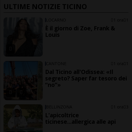
ULTIME NOTIZIE TICINO
LOCARNO
1 ora
1
È il giorno di Zoe, Frank &
Louis
CANTONE
1 ora
1
Dal Ticino all'Odissea: «Il
segreto? Saper far tesoro dei
“no”»
BELLINZONA
1 ora
3
L'apicoltrice
ticinese...allergica alle api