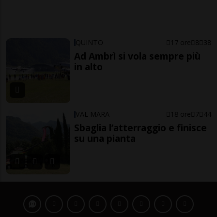
QUINTO
17 ore
8
38
Ad Ambrì si vola sempre più
in alto
VAL MARA
18 ore
7
44
Sbaglia l’atterraggio e finisce
su una pianta