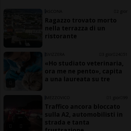
ASCONA
2 gior
Ragazzo trovato morto
nella terrazza di un
ristorante
SVIZZERA
3 gior
24
51
«Ho studiato veterinaria,
ora me ne pento», capita
a una laureata su tre
MEZZOVICO
1 gior
99
Traffico ancora bloccato
sulla A2, automobilisti in
strada e tanta
frustrazione