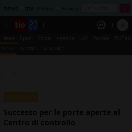
Affitta
Acquista
News
Sport
Focus
Agenda
LAC
People
TioTalk
TICINO
SVIZZERA
DAL MONDO
GIORNICO
Successo per le porte aperte al
Centro di controllo