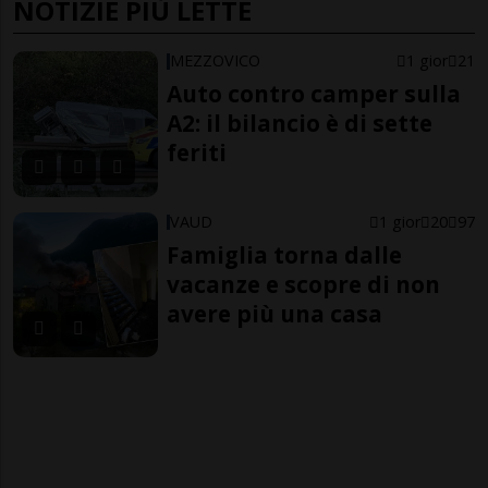
NOTIZIE PIÙ LETTE
MEZZOVICO
1 gior
21
Auto contro camper sulla
A2: il bilancio è di sette
feriti
VAUD
1 gior
20
97
Famiglia torna dalle
vacanze e scopre di non
avere più una casa