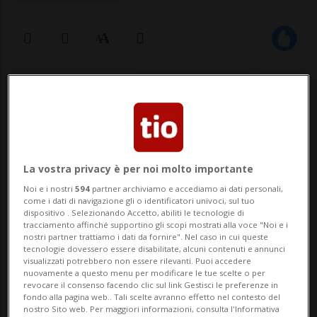
04 dic 2022 - 09:27
1
La vostra privacy è per noi molto importante
Noi e i nostri
594
partner archiviamo e accediamo ai dati personali,
come i dati di navigazione gli o identificatori univoci, sul tuo
dispositivo . Selezionando Accetto, abiliti le tecnologie di
GIORNICO - Dopo l’inaugurazione dello
tracciamento affinché supportino gli scopi mostrati alla voce "Noi e i
nostri partner trattiamo i dati da fornire". Nel caso in cui queste
scorso venerdì, nella giornata di ieri,
tecnologie dovessero essere disabilitate, alcuni contenuti e annunci
visualizzati potrebbero non essere rilevanti. Puoi accedere
sabato 3 dicembre, per il Centro di
nuovamente a questo menu per modificare le tue scelte o per
revocare il consenso facendo clic sul link Gestisci le preferenze in
controllo dei veicoli pesanti CCVP di
fondo alla pagina web.. Tali scelte avranno effetto nel contesto del
nostro Sito web. Per maggiori informazioni, consulta l'Informativa