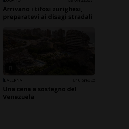
LUGANO
9 ore
26
71
Arrivano i tifosi zurighesi,
preparatevi ai disagi stradali
BALERNA
10 ore
20
Una cena a sostegno del
Venezuela