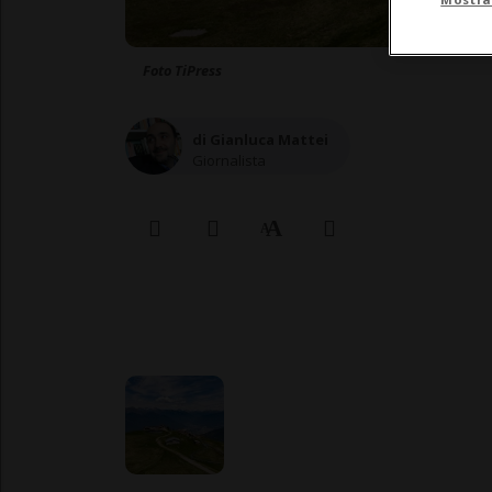
Foto TiPress
di Gianluca Mattei
Giornalista