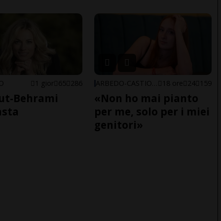
NO
1 gior
65
286
ARBEDO-CASTIONE
18 ore
24
159
ut-Behrami
«Non ho mai pianto
asta
per me, solo per i miei
genitori»