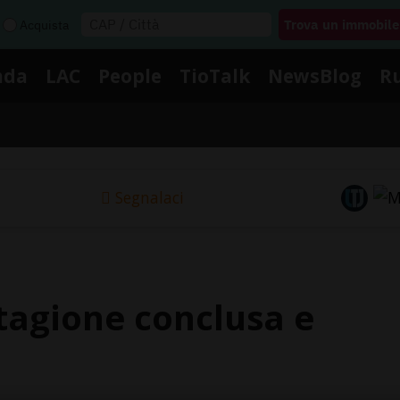
Acquista
nda
LAC
People
TioTalk
NewsBlog
R
Segnalaci
agione conclusa e