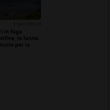
1 gior
100
139
i in fuga
onfine, lo fanno
tutto per la