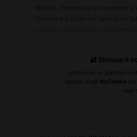
RIVERA - Domenica 6 novembre si 
Tamaro e il calar del sipario ha f
pubblico, «in linea con le straordi
societ&agra...
🔐 Sblocca il n
Sottoscrivi un abbonamen
oppure scegli
MyTioAbo
per 
app 