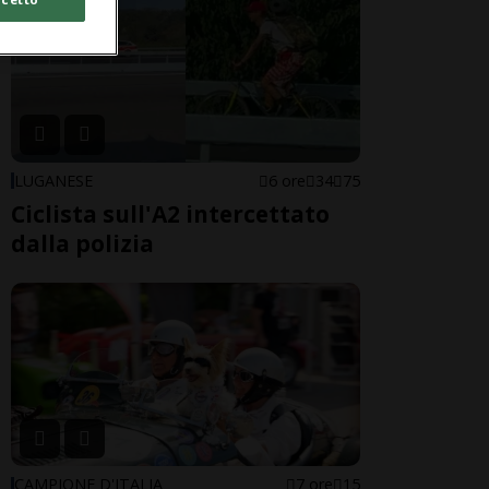
LUGANESE
6 ore
34
75
Ciclista sull'A2 intercettato
dalla polizia
CAMPIONE D'ITALIA
7 ore
15