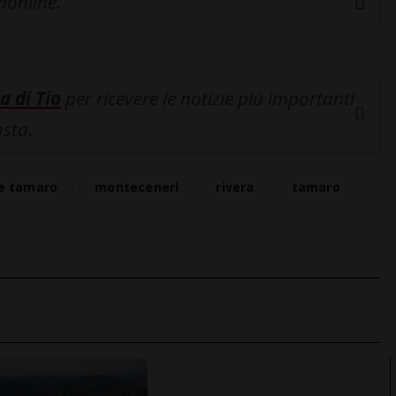
inonline.
a di Tio
per ricevere le notizie più importanti
osta.
e tamaro
monteceneri
rivera
tamaro