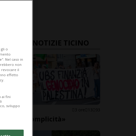
ULTIME NOTIZIE TICINO
gli o
iamento
e". Nel caso in
potrebbero non
 revocare il
anno effetto
cy.
ai fini
ti
ico, sviluppo
LOCARNO
3 ore
13
93
«Basta complicità»
cetto