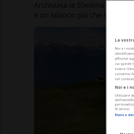
Archiviata la 50esima stagione 
e un bilancio più che soddisfa
La vostr
Noi e i nost
identificato
affinché sup
cui queste 
essere rile
consenso fac
nel contest
Noi e i n
Utilizzare d
dell’identif
personalizz
di servizi.
Elenco dei
Mostra