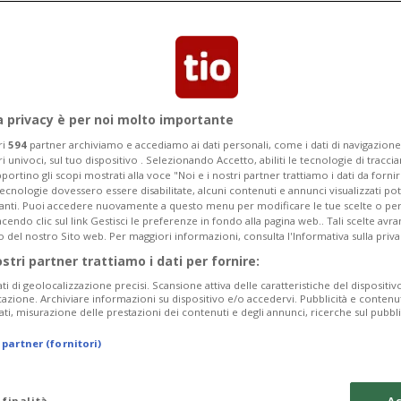
della nota località fra eventi conclusivi
cente
a privacy è per noi molto importante
ri
594
partner archiviamo e accediamo ai dati personali, come i dati di navigazione 
ri univoci, sul tuo dispositivo . Selezionando Accetto, abiliti le tecnologie di tracc
portino gli scopi mostrati alla voce "Noi e i nostri partner trattiamo i dati da fornir
tecnologie dovessero essere disabilitate, alcuni contenuti e annunci visualizzati 
vanti. Puoi accedere nuovamente a questo menu per modificare le tue scelte o per
endo clic sul link Gestisci le preferenze in fondo alla pagina web.. Tali scelte avr
o del nostro Sito web. Per maggiori informazioni, consulta l'Informativa sulla priva
ostri partner trattiamo i dati per fornire:
ati di geolocalizzazione precisi. Scansione attiva delle caratteristiche del dispositivo 
icazione. Archiviare informazioni su dispositivo e/o accedervi. Pubblicità e contenu
ati, misurazione delle prestazioni dei contenuti e degli annunci, ricerche sul pubbl
 partner (fornitori)
 finalità
Ac