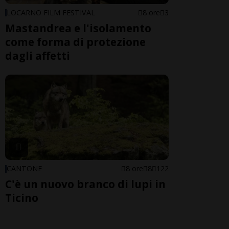
LOCARNO FILM FESTIVAL
8 ore
3
Mastandrea e l'isolamento
come forma di protezione
dagli affetti
CANTONE
8 ore
8
122
C'è un nuovo branco di lupi in
Ticino