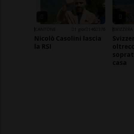
CANTONE
1 gior
146
376
SVIZZERA
Nicolò Casolini lascia
Svizzer
la RSI
oltrec
soprat
casa