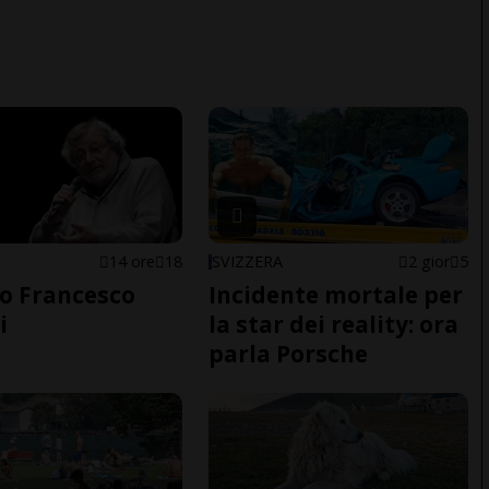
14 ore
18
SVIZZERA
2 gior
5
o Francesco
Incidente mortale per
i
la star dei reality: ora
parla Porsche