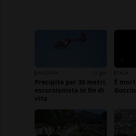
LAVIZZARA
2 gior
ITALIA
Precipita per 30 metri,
È mort
escursionista in fin di
Guccin
vita