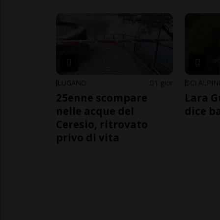
LUGANO
1 gior
SCI ALPI
25enne scompare
Lara G
nelle acque del
dice b
Ceresio, ritrovato
privo di vita