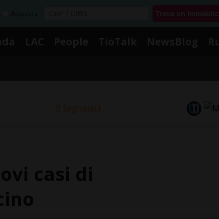
Acquista
nda
LAC
People
TioTalk
NewsBlog
R
Segnalaci
ovi casi di
cino