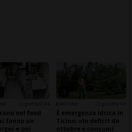
ONA
2 gior
82
194
CANTONE
2 gior
85
101
trano nel food
È emergenza idrica in
 si fanno un
Ticino: «In deficit da
ger e poi
ottobre e consumi