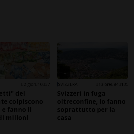
2 gior
10
37
SVIZZERA
13 ore
84
135
etti" del
Svizzeri in fuga
te colpiscono
oltreconfine, lo fanno
 e fanno il
soprattutto per la
di milioni
casa