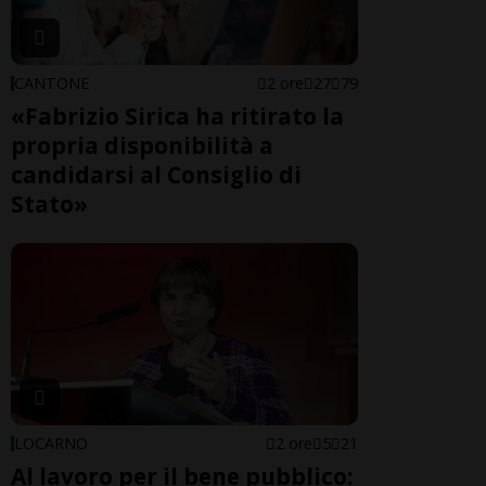
CANTONE
2 ore
27
79
«Fabrizio Sirica ha ritirato la
propria disponibilità a
candidarsi al Consiglio di
Stato»
LOCARNO
2 ore
5
21
Al lavoro per il bene pubblico: