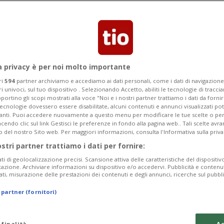
o, fortunatamente, non si registrano
a privacy è per noi molto importante
ri
594
partner archiviamo e accediamo ai dati personali, come i dati di navigazione 
ri univoci, sul tuo dispositivo . Selezionando Accetto, abiliti le tecnologie di tracc
portino gli scopi mostrati alla voce "Noi e i nostri partner trattiamo i dati da fornir
tecnologie dovessero essere disabilitate, alcuni contenuti e annunci visualizzati 
vanti. Puoi accedere nuovamente a questo menu per modificare le tue scelte o per
endo clic sul link Gestisci le preferenze in fondo alla pagina web.. Tali scelte avr
o del nostro Sito web. Per maggiori informazioni, consulta l'Informativa sulla priva
ostri partner trattiamo i dati per fornire:
ati di geolocalizzazione precisi. Scansione attiva delle caratteristiche del dispositivo 
icazione. Archiviare informazioni su dispositivo e/o accedervi. Pubblicità e contenu
ati, misurazione delle prestazioni dei contenuti e degli annunci, ricerche sul pubbl
 partner (fornitori)
 finalità
Ac