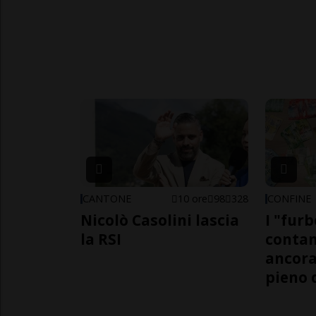
CANTONE
10 ore
98
328
CONFINE
Nicolò Casolini lascia
I "furb
la RSI
contan
ancora
pieno 