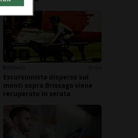
BRISSAGO
1 ora
Escursionista disperso sui
monti sopra Brissago viene
recuperato in serata