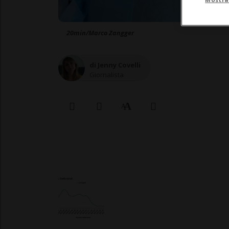
20min/Marco Zangger
di Jenny Covelli
Giornalista