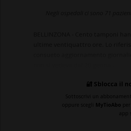
Negli ospedali ci sono 71 pazienti
BELLINZONA - Cento tamponi hanno
ultime ventiquattro ore. Lo riferi
consueto aggiornamento giornalie
non si vedeva dal 20 genna...
🔐 Sblocca il n
Sottoscrivi un abbonamen
oppure scegli
MyTioAbo
per 
app 