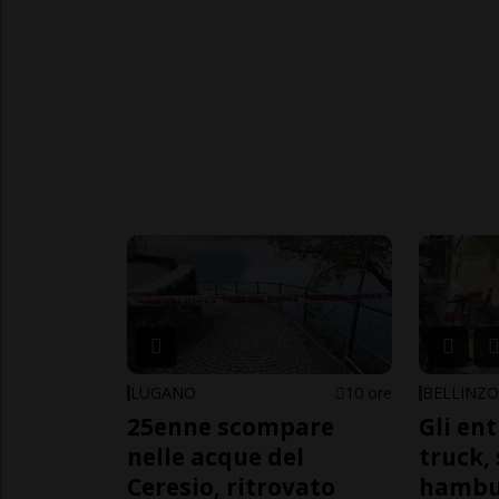
LUGANO
10 ore
BELLINZ
25enne scompare
Gli en
nelle acque del
truck,
Ceresio, ritrovato
hambur