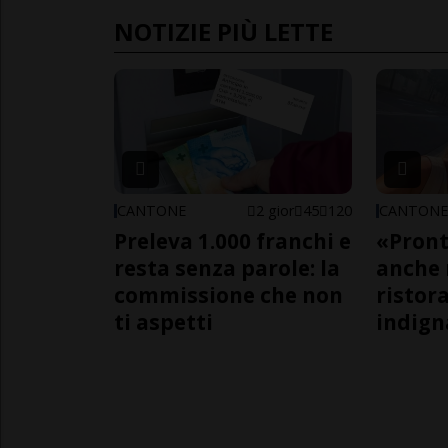
NOTIZIE PIÙ LETTE
CANTONE
2 gior
45
120
CANTON
Preleva 1.000 franchi e
«Pront
resta senza parole: la
anche 
commissione che non
ristora
ti aspetti
indign