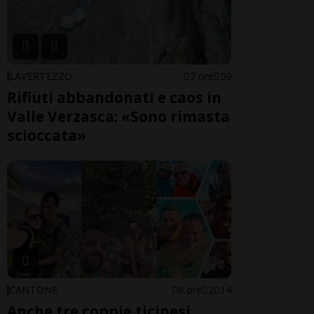
LAVERTEZZO
7 ore
59
Rifiuti abbandonati e caos in
Valle Verzasca: «Sono rimasta
scioccata»
CANTONE
8 ore
2
14
Anche tre coppie ticinesi