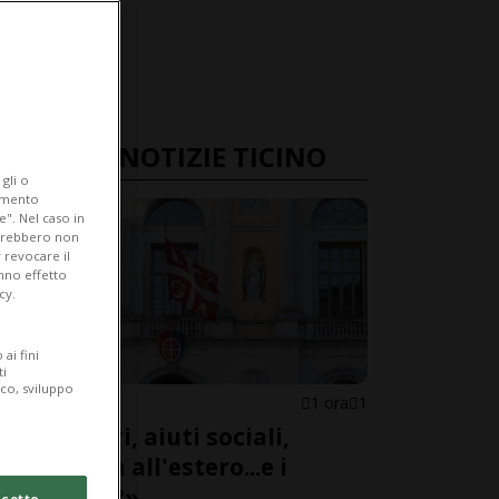
ULTIME NOTIZIE TICINO
gli o
iamento
e". Nel caso in
potrebbero non
 revocare il
anno effetto
cy.
ai fini
ti
ico, sviluppo
LUGANO
1 ora
1
«Stranieri, aiuti sociali,
proprietà all'estero...e i
controlli?»
cetto