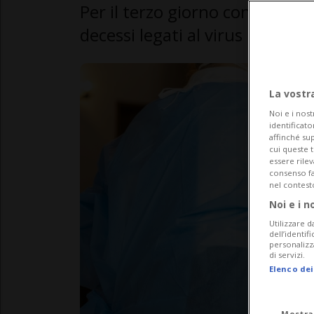
Per il terzo giorno consecutiv
decessi legati al virus
La vostr
Noi e i nost
identificato
affinché sup
cui queste 
essere rile
consenso fac
nel contest
Noi e i n
Utilizzare d
dell’identif
personalizz
di servizi.
Elenco dei
Mostra