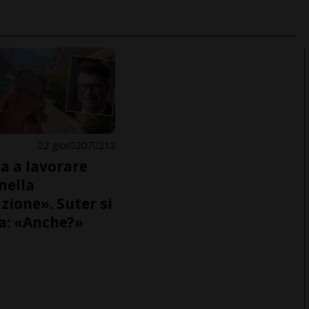
E
2 gior
207
212
a a lavorare
nella
zione». Suter si
a: «Anche?»