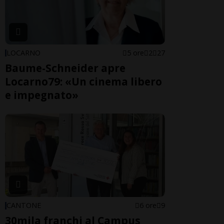
LOCARNO
5 ore
2
27
Baume-Schneider apre
Locarno79: «Un cinema libero
e impegnato»
CANTONE
6 ore
9
30mila franchi al Campus