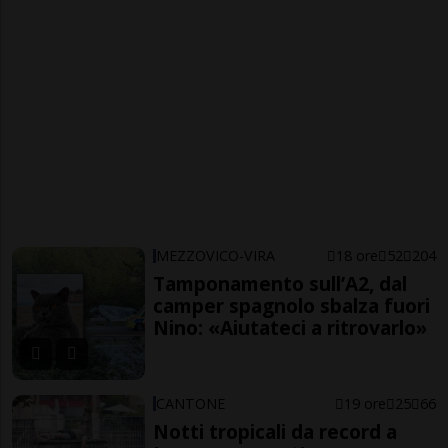
MEZZOVICO-VIRA
18 ore
52
204
Tamponamento sull’A2, dal
camper spagnolo sbalza fuori
Nino: «Aiutateci a ritrovarlo»
CANTONE
19 ore
25
66
Notti tropicali da record a