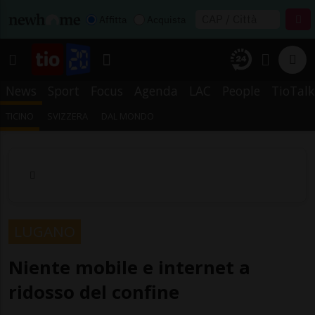
Affitta
Acquista
News
Sport
Focus
Agenda
LAC
People
TioTalk
TICINO
SVIZZERA
DAL MONDO
LUGANO
Niente mobile e internet a
ridosso del confine