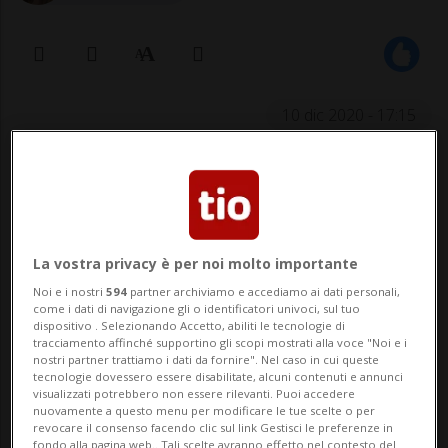
10 dic 2020 - 17:15
La vostra privacy è per noi molto importante
Noi e i nostri
594
partner archiviamo e accediamo ai dati personali,
LUGANO - Disservizio della rete di
come i dati di navigazione gli o identificatori univoci, sul tuo
dispositivo . Selezionando Accetto, abiliti le tecnologie di
tracciamento affinché supportino gli scopi mostrati alla voce "Noi e i
telefonia mobile e del traffico dati, nel
nostri partner trattiamo i dati da fornire". Nel caso in cui queste
tecnologie dovessero essere disabilitate, alcuni contenuti e annunci
tardo pomeriggio, in alcuni comuni del
visualizzati potrebbero non essere rilevanti. Puoi accedere
nuovamente a questo menu per modificare le tue scelte o per
luganese a ridosso del confine con l'Italia.
revocare il consenso facendo clic sul link Gestisci le preferenze in
fondo alla pagina web.. Tali scelte avranno effetto nel contesto del