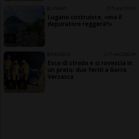
LUGANO
15 ore
7
30
Lugano costruisce, «ma il
depuratore reggerà?»
VERZASCA
17 ore
20
39
Esce di strada e si rovescia in
un prato: due feriti a Gerra
Verzasca