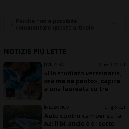
Perché non è possibile
commentare questo articolo
NOTIZIE PIÙ LETTE
SVIZZERA
3 gior
24
51
«Ho studiato veterinaria,
ora me ne pento», capita
a una laureata su tre
MEZZOVICO
1 gior
21
Auto contro camper sulla
A2: il bilancio è di sette