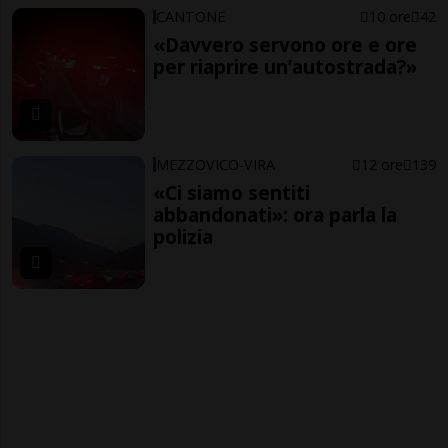
CANTONE
10 ore
42
«Davvero servono ore e ore
per riaprire un’autostrada?»
MEZZOVICO-VIRA
12 ore
139
«Ci siamo sentiti
abbandonati»: ora parla la
polizia