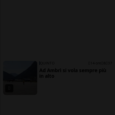
QUINTO
14 ore
8
37
Ad Ambrì si vola sempre più
in alto