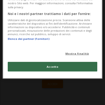
A essere interessati - riferisce AlertSwiss,
nostro Sito web. Per maggiori informazioni, consulta l'Informativa
sulla privacy.
sono i comuni di Sessa, Astano, Bedigliora,
Noi e i nostri partner trattiamo i dati per fornire:
...
Utilizzare dati di geolocalizzazione precisi. Scansione attiva delle
caratteristiche del dispositivo ai fini dell’identificazione. Archiviare
informazioni su dispositivo e/o accedervi. Pubblicità e contenuti
personalizzati, misurazione delle prestazioni dei contenuti e degli
🔐 Sblocca il nostro archivio
annunci, ricerche sul pubblico, sviluppo di servizi.
Elenco dei partner (fornitori)
esclusivo!
Sottoscrivi un abbonamento
Archivio
per
Mostra finalità
leggere questo articolo, oppure scegli
MyTioAbo
per accedere all'archivio e
Accetto
navigare su sito e app senza pubblicità.
ACCEDI