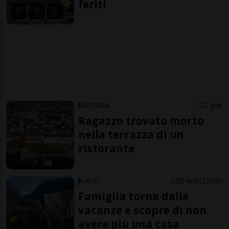
feriti
ASCONA
2 gior
Ragazzo trovato morto
nella terrazza di un
ristorante
VAUD
20 ore
21
95
Famiglia torna dalle
vacanze e scopre di non
avere più una casa