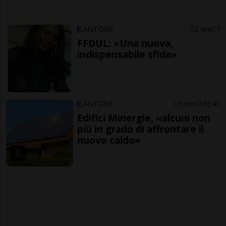
CANTONE
2 ore
7
FFDUL: «Una nuova,
indispensabile sfida»
CANTONE
3 ore
13
41
Edifici Minergie, «alcuni non
più in grado di affrontare il
nuovo caldo»