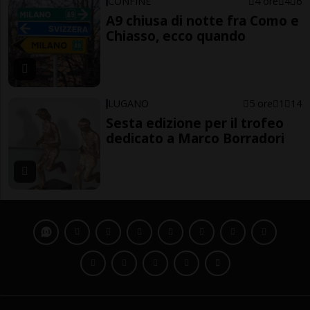
CONFINE
4 ore
4
6
A9 chiusa di notte fra Como e
Chiasso, ecco quando
LUGANO
5 ore
1
14
Sesta edizione per il trofeo
dedicato a Marco Borradori