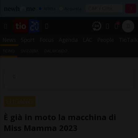
Affitta
Acquista
1
News
Sport
Focus
Agenda
LAC
People
TioTalk
TICINO
SVIZZERA
DAL MONDO
LUGANO
È già in moto la macchina di
Miss Mamma 2023