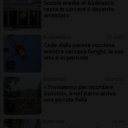
Scuole medie di Giubiasco:
resta in carcere il docente
arrestato
ACQUAROSSA
1 ora
1
Cade dalla parete rocciosa
mentre cercava funghi: la sua
vita è in pericolo
MENDRISIO
2 ore
23
«Troviamoci per ricordare
Guccini», e nel parco arriva
una piccola folla
CANTONE
2 ore