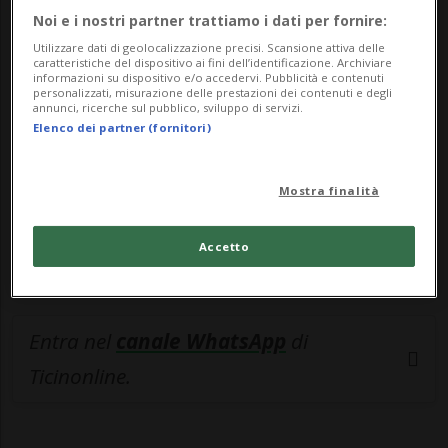
🔐 Sblocca il nostro archivio
Noi e i nostri partner trattiamo i dati per fornire:
Utilizzare dati di geolocalizzazione precisi. Scansione attiva delle
esclusivo!
caratteristiche del dispositivo ai fini dell’identificazione. Archiviare
informazioni su dispositivo e/o accedervi. Pubblicità e contenuti
personalizzati, misurazione delle prestazioni dei contenuti e degli
Sottoscrivi un abbonamento
Archivio
per
annunci, ricerche sul pubblico, sviluppo di servizi.
leggere questo articolo, oppure scegli
Elenco dei partner (fornitori)
MyTioAbo
per accedere all'archivio e
navigare su sito e app senza pubblicità.
Mostra finalità
ACCEDI
Accetto
Entra nel
canale WhatsApp
di
Ticinonline.