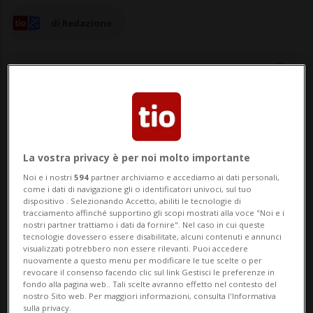
di Redazione
08 mag 2023 - 06:30
La vostra privacy è per noi molto importante
LUGANO - Se sei una mamma con grandi
Noi e i nostri
594
partner archiviamo e accediamo ai dati personali,
ambizioni, Miss Mamma Ticino&Insubria
come i dati di navigazione gli o identificatori univoci, sul tuo
dispositivo . Selezionando Accetto, abiliti le tecnologie di
2023 è l'opportunità perfetta per metterti
tracciamento affinché supportino gli scopi mostrati alla voce "Noi e i
nostri partner trattiamo i dati da fornire". Nel caso in cui queste
alla prova e valorizzare la tua bellezza. Il
tecnologie dovessero essere disabilitate, alcuni contenuti e annunci
visualizzati potrebbero non essere rilevanti. Puoi accedere
concorso non è solo un'occasione per
nuovamente a questo menu per modificare le tue scelte o per
revocare il consenso facendo clic sul link Gestisci le preferenze in
sfoggiare il tuo st...
fondo alla pagina web.. Tali scelte avranno effetto nel contesto del
nostro Sito web. Per maggiori informazioni, consulta l'Informativa
sulla privacy.