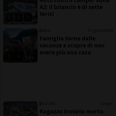
Auto contro camper sulla
A2: il bilancio è di sette
feriti
VAUD
1 gior
20
99
Famiglia torna dalle
vacanze e scopre di non
avere più una casa
ASCONA
2 gior
Ragazzo trovato morto