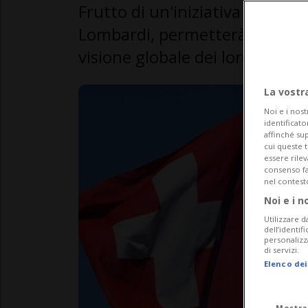
Frutto di un'iniziativa parlame
Lombardi, permetterà agli oltr
visione globale dei loro diritti 
La vostr
Noi e i nost
identificato
affinché sup
cui queste 
essere rile
consenso fac
nel contest
Noi e i n
Utilizzare d
dell’identif
personalizz
di servizi.
Elenco dei
Mostra