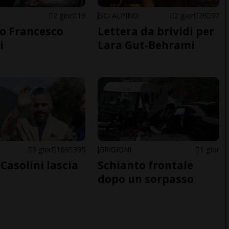
2 gior
19
SCI ALPINO
2 gior
26
97
o Francesco
Lettera da brividi per
i
Lara Gut-Behrami
E
3 gior
169
395
GRIGIONI
1 gior
Casolini lascia
Schianto frontale
dopo un sorpasso