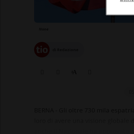
None
di Redazione
05
BERNA - Gli oltre 730 mila espatr
loro di avere una visione globale de
anche il Nazionale ha approvato og