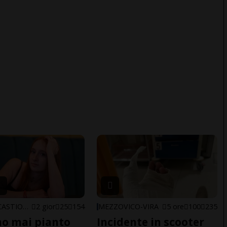
ARBEDO-CASTIONE
2 gior
25
154
MEZZOVICO-VIRA
5 ore
100
235
o mai pianto
Incidente in scooter