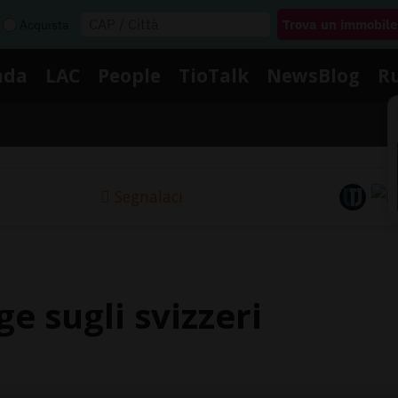
Acquista
nda
LAC
People
TioTalk
NewsBlog
R
Segnalaci
e sugli svizzeri