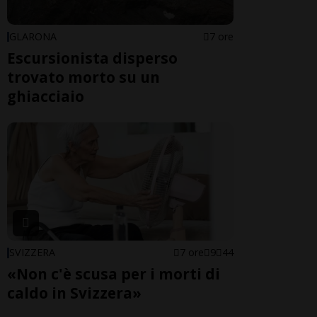
GLARONA
7 ore
Escursionista disperso
trovato morto su un
ghiacciaio
SVIZZERA
7 ore
9
44
«Non c'è scusa per i morti di
caldo in Svizzera»