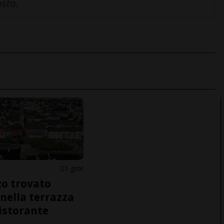
osta.
1 gior
o trovato
nella terrazza
ristorante