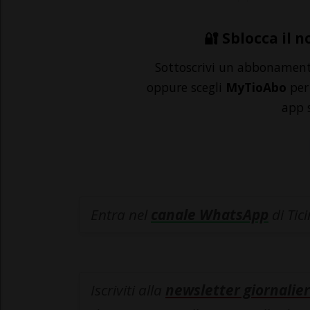
🔐 Sblocca il n
Sottoscrivi un abbonamen
oppure scegli
MyTioAbo
per 
app 
Entra nel
canale WhatsApp
di Tic
Iscriviti alla
newsletter giornalier