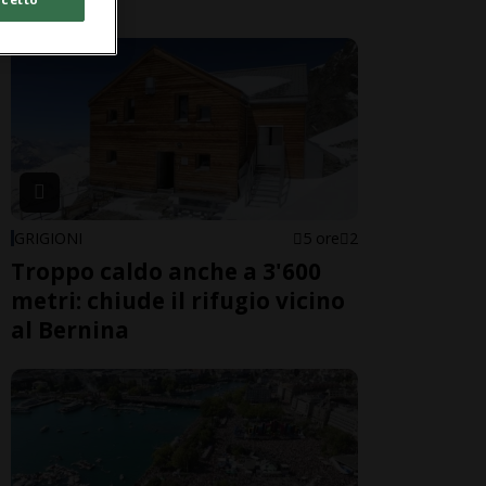
GRIGIONI
5 ore
2
Troppo caldo anche a 3'600
metri: chiude il rifugio vicino
al Bernina