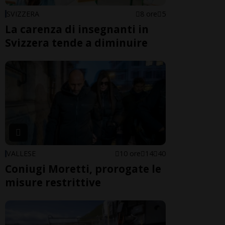
SVIZZERA
8 ore
5
La carenza di insegnanti in
Svizzera tende a diminuire
VALLESE
10 ore
14
40
Coniugi Moretti, prorogate le
misure restrittive