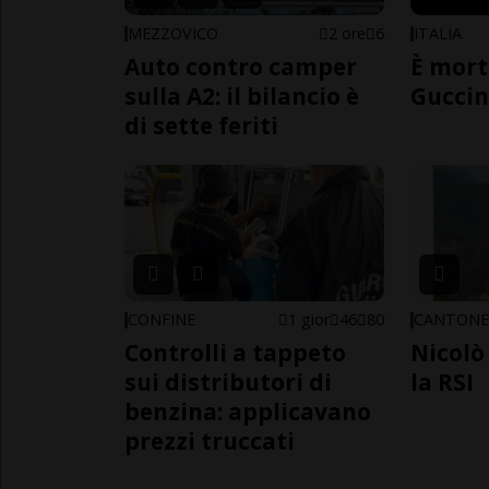
MEZZOVICO
2 ore
6
ITALIA
Auto contro camper
È mort
sulla A2: il bilancio è
Guccin
di sette feriti
CONFINE
1 gior
46
80
CANTON
Controlli a tappeto
Nicolò 
sui distributori di
la RSI
benzina: applicavano
prezzi truccati