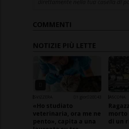
direttamente nella tua casella di p
COMMENTI
NOTIZIE PIÙ LETTE
SVIZZERA
1 gior
20
43
ASCONA
«Ho studiato
Ragazz
veterinaria, ora me ne
morto 
pento», capita a una
di un 