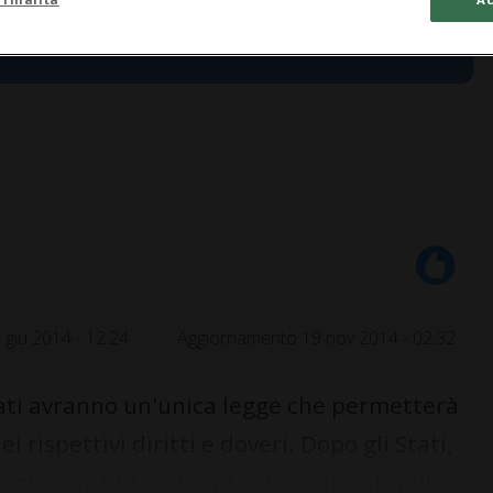
 giu 2014 - 12:24
Aggiornamento 19 nov 2014 - 02:32
iati avranno un'unica legge che permetterà
i rispettivi diritti e doveri. Dopo gli Stati,
gi - con 137 voti contro 52 e un astenuto...