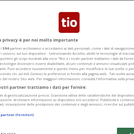
ntare del "senatore" ticinese Filippo
e 730mila espatriati di avere una
e doveri
a privacy è per noi molto importante
ri
594
partner archiviamo e accediamo ai dati personali, come i dati di navigazione 
ri univoci, sul tuo dispositivo . Selezionando Accetto, abiliti le tecnologie di tracc
portino gli scopi mostrati alla voce "Noi e i nostri partner trattiamo i dati da fornir
tecnologie dovessero essere disabilitate, alcuni contenuti e annunci visualizzati 
vanti. Puoi accedere nuovamente a questo menu per modificare le tue scelte o per
endo clic sul link Gestisci le preferenze in fondo alla pagina web.. Tali scelte avr
o del nostro Sito web. Per maggiori informazioni, consulta l'Informativa sulla priva
ostri partner trattiamo i dati per fornire:
ati di geolocalizzazione precisi. Scansione attiva delle caratteristiche del dispositivo 
icazione. Archiviare informazioni su dispositivo e/o accedervi. Pubblicità e contenu
ati, misurazione delle prestazioni dei contenuti e degli annunci, ricerche sul pubbl
 partner (fornitori)
 finalità
Ac