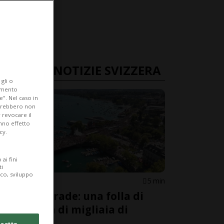
ULTIME NOTIZIE SVIZZERA
gli o
iamento
e". Nel caso in
potrebbero non
 revocare il
anno effetto
cy.
ai fini
ti
ico, sviluppo
ZURIGO
5 min
Street Parade: una folla di
centinaia di migliaia di
persone
cetto