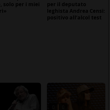
 solo per i miei
per il deputato
ri»
leghista Andrea Censi:
positivo all’alcol test