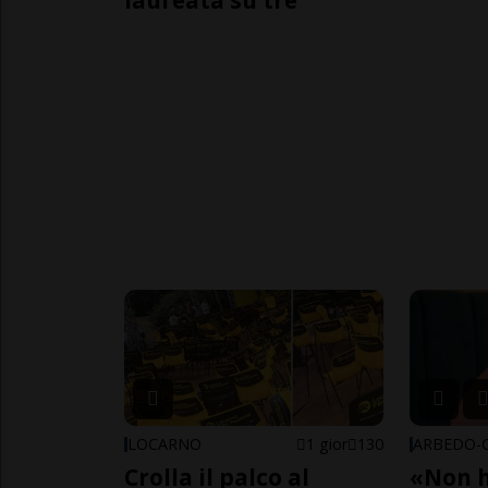
laureata su tre
LOCARNO
1 gior
130
Crolla il palco al
«Non h