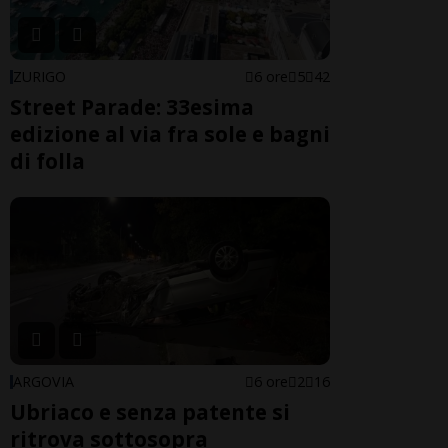
ZURIGO
6 ore
5
42
Street Parade: 33esima
edizione al via fra sole e bagni
di folla
ARGOVIA
6 ore
2
16
Ubriaco e senza patente si
ritrova sottosopra