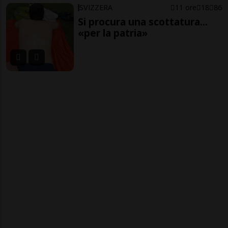
SVIZZERA
11 ore
18
86
Si procura una scottatura...
«per la patria»