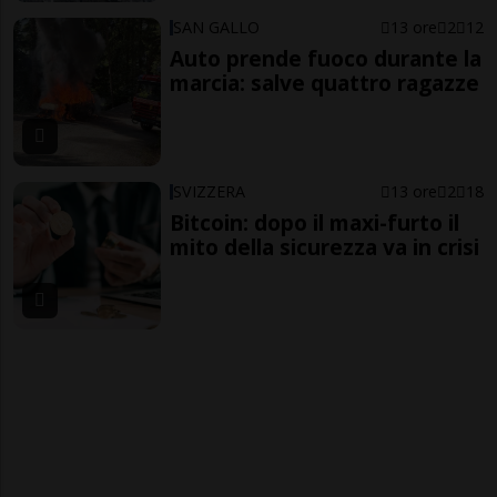
SAN GALLO
13 ore
2
12
Auto prende fuoco durante la
marcia: salve quattro ragazze
SVIZZERA
13 ore
2
18
Bitcoin: dopo il maxi-furto il
mito della sicurezza va in crisi