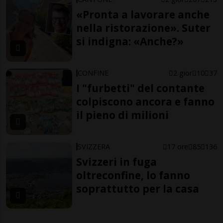
«Pronta a lavorare anche
nella ristorazione». Suter
si indigna: «Anche?»
CONFINE
2 gior
10
37
I "furbetti" del contante
colpiscono ancora e fanno
il pieno di milioni
SVIZZERA
17 ore
85
136
Svizzeri in fuga
oltreconfine, lo fanno
soprattutto per la casa