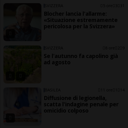
SVIZZERA
5 ore
3
31
Blocher lancia l'allarme:
«Situazione estremamente
pericolosa per la Svizzera»
SVIZZERA
8 ore
2
9
Se l'autunno fa capolino già
ad agosto
BASILEA
11 ore
1
14
Diffusione di legionella,
scatta l'indagine penale per
omicidio colposo