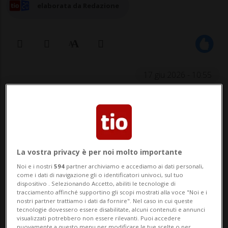
elaborata da Redazione
17 giu 2026 - 10:55
La vostra privacy è per noi molto importante
Noi e i nostri
594
partner archiviamo e accediamo ai dati personali,
COIRA - Stamattina il Gran Consiglio ha
come i dati di navigazione gli o identificatori univoci, sul tuo
dispositivo . Selezionando Accetto, abiliti le tecnologie di
eletto la nuova presidente del Governo
tracciamento affinché supportino gli scopi mostrati alla voce "Noi e i
nostri partner trattiamo i dati da fornire". Nel caso in cui queste
grigionese. Si tratta della Consigliera di
tecnologie dovessero essere disabilitate, alcuni contenuti e annunci
visualizzati potrebbero non essere rilevanti. Puoi accedere
nuovamente a questo menu per modificare le tue scelte o per