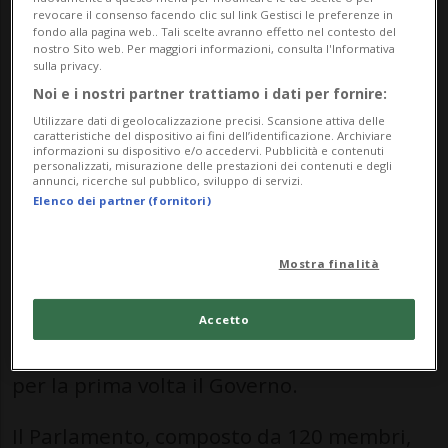
Stato del Centro Carmelia Maissen. Il
revocare il consenso facendo clic sul link Gestisci le preferenze in
fondo alla pagina web.. Tali scelte avranno effetto nel contesto del
vicepresidente sarà il socialista Peter
nostro Sito web. Per maggiori informazioni, consulta l'Informativa
sulla privacy.
Peyer.
Noi e i nostri partner trattiamo i dati per fornire:
Utilizzare dati di geolocalizzazione precisi. Scansione attiva delle
La direttrice del Dipartimento
caratteristiche del dispositivo ai fini dell’identificazione. Archiviare
informazioni su dispositivo e/o accedervi. Pubblicità e contenuti
personalizzati, misurazione delle prestazioni dei contenuti e degli
infrastrutture, energia e mobilità è stato
annunci, ricerche sul pubblico, sviluppo di servizi.
Elenco dei partner (fornitori)
eletta con 99 voti su 116. La 49enne di
Castrisch in Surselva è parte dell'esecutivo
Mostra finalità
cantonale dal 2023. Domenica è stata
riconfermata per i prossimi quattro anni.
Accetto
A partire dall'anno prossimo presiederà
per la prima volta il Governo.
Il Parlamento, composto da 120 membri,