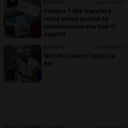
CANTONE
2 gior
45
120
Preleva 1.000 franchi e
resta senza parole: la
commissione che non ti
aspetti
CANTONE
14 ore
99
335
Nicolò Casolini lascia la
RSI
CANTONE
2 gior
207
213