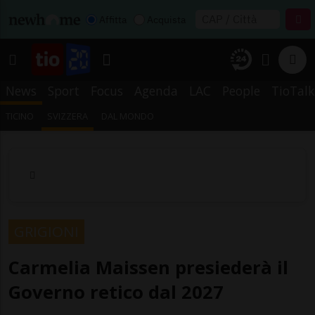
Affitta
Acquista
News
Sport
Focus
Agenda
LAC
People
TioTalk
TICINO
SVIZZERA
DAL MONDO
GRIGIONI
Carmelia Maissen presiederà il
Governo retico dal 2027