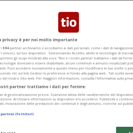
le elementari»
segnamento va inserito nella legge.
ue varianti proposte, fino al 5 ottobre
a privacy è per noi molto importante
ri
594
partner archiviamo e accediamo ai dati personali, come i dati di navigazione 
ri univoci, sul tuo dispositivo . Selezionando Accetto, abiliti le tecnologie di tracc
portino gli scopi mostrati alla voce "Noi e i nostri partner trattiamo i dati da fornir
tecnologie dovessero essere disabilitate, alcuni contenuti e annunci visualizzati 
vanti. Puoi accedere nuovamente a questo menu per modificare le tue scelte o per
endo clic sul link Gestisci le preferenze in fondo alla pagina web.. Tali scelte avr
o del nostro Sito web. Per maggiori informazioni, consulta l'Informativa sulla priva
ostri partner trattiamo i dati per fornire:
ati di geolocalizzazione precisi. Scansione attiva delle caratteristiche del dispositivo 
icazione. Archiviare informazioni su dispositivo e/o accedervi. Pubblicità e contenu
ati, misurazione delle prestazioni dei contenuti e degli annunci, ricerche sul pubbl
 partner (fornitori)
 finalità
Ac