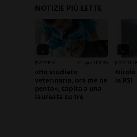
NOTIZIE PIÙ LETTE
SVIZZERA
1 gior
10
40
CANTON
«Ho studiato
Nicolò 
veterinaria, ora me ne
la RSI
pento», capita a una
laureata su tre