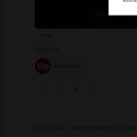
Ti-Press
Fonte ats
di Redazione
SVIZZERA - L'insegnamento di una 