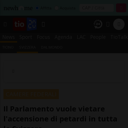
Affitta
Acquista
News
Sport
Focus
Agenda
LAC
People
TioTalk
TICINO
SVIZZERA
DAL MONDO
CAMERE FEDERALI
Il Parlamento vuole vietare
l'accensione di petardi in tutta