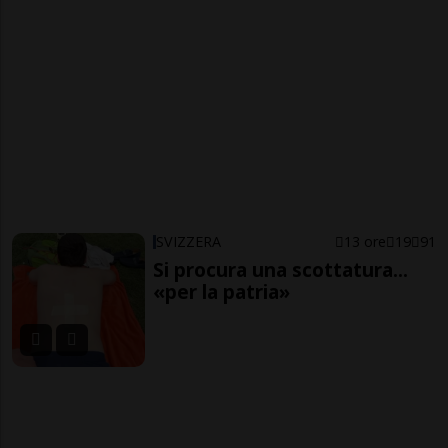
SVIZZERA
13 ore
19
91
Si procura una scottatura...
«per la patria»