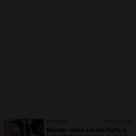
SVIZZERA
15 ore
2
18
Bitcoin: dopo il maxi-furto il