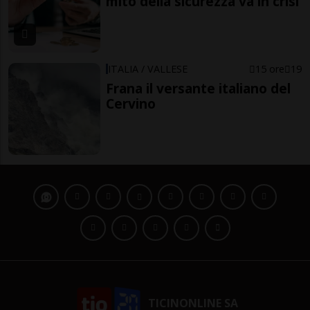
mito della sicurezza va in crisi
ITALIA / VALLESE
15 ore
19
Frana il versante italiano del
Cervino
TICINONLINE SA