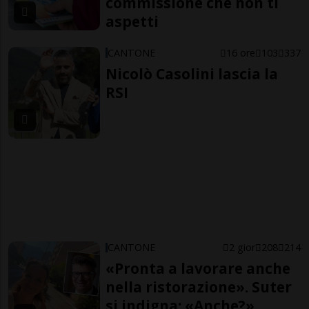
commissione che non ti
aspetti
CANTONE
16 ore
103
337
Nicolò Casolini lascia la
RSI
CANTONE
2 gior
208
214
«Pronta a lavorare anche
nella ristorazione». Suter
si indigna: «Anche?»