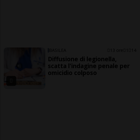
BASILEA
13 ore
1
14
Diffusione di legionella,
scatta l'indagine penale per
omicidio colposo