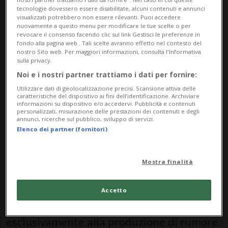
Camere.
tecnologie dovessero essere disabilitate, alcuni contenuti e annunci
visualizzati potrebbero non essere rilevanti. Puoi accedere
La causa dell'inasprimento è l'iniziativa
nuovamente a questo menu per modificare le tue scelte o per
revocare il consenso facendo clic sul link Gestisci le preferenze in
popolare "Per una limitazione dei fuochi
fondo alla pagina web.. Tali scelte avranno effetto nel contesto del
nostro Sito web. Per maggiori informazioni, consulta l'Informativa
d'artificio (iniziativa sui fuochi d'artificio)".
sulla privacy.
Noi e i nostri partner trattiamo i dati per fornire:
La competente commissione del Consiglio
Utilizzare dati di geolocalizzazione precisi. Scansione attiva delle
nazionale aveva elaborato una
caratteristiche del dispositivo ai fini dell’identificazione. Archiviare
informazioni su dispositivo e/o accedervi. Pubblicità e contenuti
personalizzati, misurazione delle prestazioni dei contenuti e degli
controproposta indiretta in
annunci, ricerche sul pubblico, sviluppo di servizi.
Elenco dei partner (fornitori)
considerazione dell'umore della
popolazione.
Mostra finalità
Secondo questa, dovrebbero essere vietati
Accetto
i fuochi d'artificio che servono
esclusivamente alla produzione di rumore.