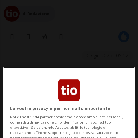
di Redazione
03 giu 2026 - 09:12
BERNA - L'accensione di petardi dovrebbe
essere vietata in tutta la Svizzera. Questa
è l'opinione del Parlamento. Il Consiglio
degli Stati ha approvato mercoledì come
La vostra privacy è per noi molto importante
seconda Camera le relative disposizioni di
Noi e i nostri
594
partner archiviamo e accediamo ai dati personali,
come i dati di navigazione gli o identificatori univoci, sul tuo
legge. Non vi sono differenze tra le
dispositivo . Selezionando Accetto, abiliti le tecnologie di
tracciamento affinché supportino gli scopi mostrati alla voce "Noi e i
nostri partner trattiamo i dati da fornire". Nel caso in cui queste