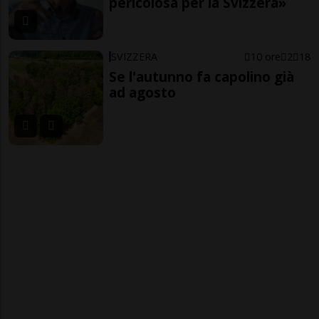
pericolosa per la Svizzera»
SVIZZERA
10 ore
2
18
Se l'autunno fa capolino già
ad agosto