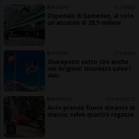
GRIGIONI
15 ore
5
Ospedale di Samedan, al voto
un accordo di 28,5 milioni
GRIGIONI
15 ore
3
Sharepoint sotto tiro anche
nei Grigioni: sicurezza salva i
dati
SAN GALLO
15 ore
2
12
Auto prende fuoco durante la
marcia: salve quattro ragazze