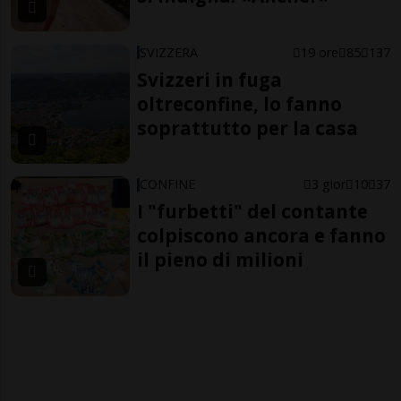
SVIZZERA
19 ore
85
137
Svizzeri in fuga
oltreconfine, lo fanno
soprattutto per la casa
CONFINE
3 gior
10
37
I "furbetti" del contante
colpiscono ancora e fanno
il pieno di milioni