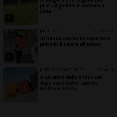
prati argoviesi è tornato a
casa
FRIBURGO
2 ore
5
5
In banca con volto coperto e
pistola: è caccia all'uomo
GUERRA COMMERCIALE
2 ore
3
A un anno dallo shock dei
dazi, esportatori ancora
nell'incertezza