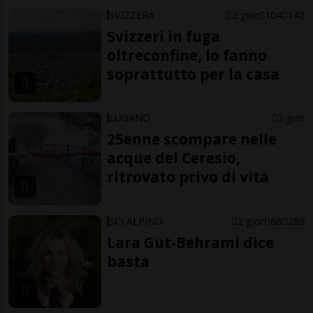
SVIZZERA
2 gior
104
142
Svizzeri in fuga
oltreconfine, lo fanno
soprattutto per la casa
LUGANO
2 gior
25enne scompare nelle
acque del Ceresio,
ritrovato privo di vita
SCI ALPINO
2 gior
68
289
Lara Gut-Behrami dice
basta