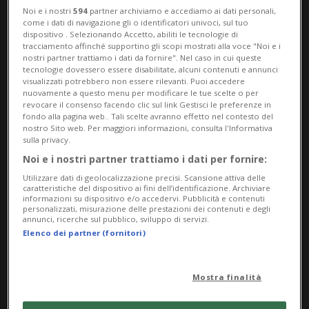
generale del Movimento europeo Svizzera
Noi e i nostri
594
partner archiviamo e accediamo ai dati personali,
come i dati di navigazione gli o identificatori univoci, sul tuo
(MES). Ospite d’onore il Consigliere
dispositivo . Selezionando Accetto, abiliti le tecnologie di
tracciamento affinché supportino gli scopi mostrati alla voce "Noi e i
federale Ignazio Cassis, che ha ribadito la
nostri partner trattiamo i dati da fornire". Nel caso in cui queste
tecnologie dovessero essere disabilitate, alcuni contenuti e annunci
centralità di partenariati stabili in un
visualizzati potrebbero non essere rilevanti. Puoi accedere
nuovamente a questo menu per modificare le tue scelte o per
contesto internazionale segnato da
revocare il consenso facendo clic sul link Gestisci le preferenze in
fondo alla pagina web.. Tali scelte avranno effetto nel contesto del
tensioni e incertezze.
nostro Sito web. Per maggiori informazioni, consulta l'Informativa
sulla privacy.
«Le nostre relazioni con l’UE sono una
Noi e i nostri partner trattiamo i dati per fornire:
Utilizzare dati di geolocalizzazione precisi. Scansione attiva delle
questione strategica, non solo un dibattito
caratteristiche del dispositivo ai fini dell’identificazione. Archiviare
informazioni su dispositivo e/o accedervi. Pubblicità e contenuti
tecnico e istituzionale», ha dichiarato
personalizzati, misurazione delle prestazioni dei contenuti e degli
annunci, ricerche sul pubblico, sviluppo di servizi.
Cassis, richiamando l’attenzione su guerre,
Elenco dei partner (fornitori)
rivalità politiche, instabilità economiche e
Mostra finalità
attacchi all’ordine internazionale che
mettono alla prova sicurezza e