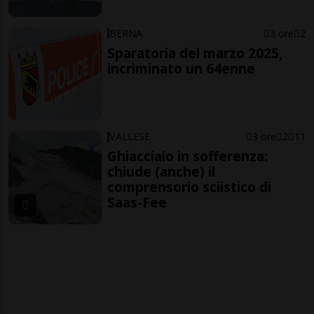
BERNA
3 ore
2
Sparatoria del marzo 2025,
incriminato un 64enne
VALLESE
3 ore
2
11
Ghiacciaio in sofferenza:
chiude (anche) il
comprensorio sciistico di
Saas-Fee