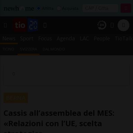
Affitta
Acquista
News
Sport
Focus
Agenda
LAC
People
TioTalk
TICINO
SVIZZERA
DAL MONDO
BERNA
Cassis all’assemblea del MES:
«Relazioni con l’UE, scelta