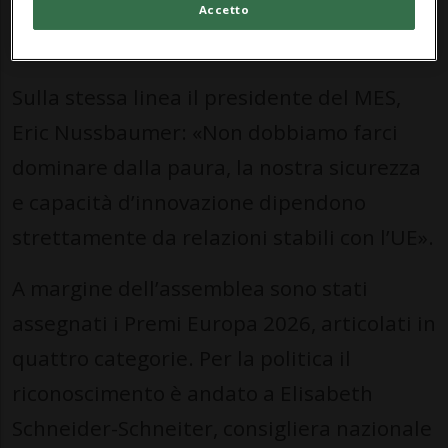
Accetto
cooperazione in Europa.
Sulla stessa linea il presidente del MES,
Eric Nussbaumer: «Non dobbiamo farci
dominare dalla paura, la nostra sicurezza
e capacità d’innovazione dipendono
strettamente da relazioni stabili con l’UE».
A margine dell’assemblea sono stati
assegnati i Premi Europa 2026, articolati in
quattro categorie. Per la politica il
riconoscimento è andato a Elisabeth
Schneider-Schneiter, consigliera nazionale