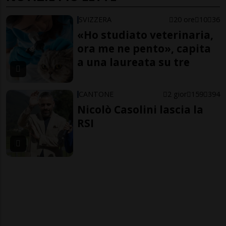
SVIZZERA
20 ore
10
36
«Ho studiato veterinaria,
ora me ne pento», capita
a una laureata su tre
CANTONE
2 gior
159
394
Nicolò Casolini lascia la
RSI