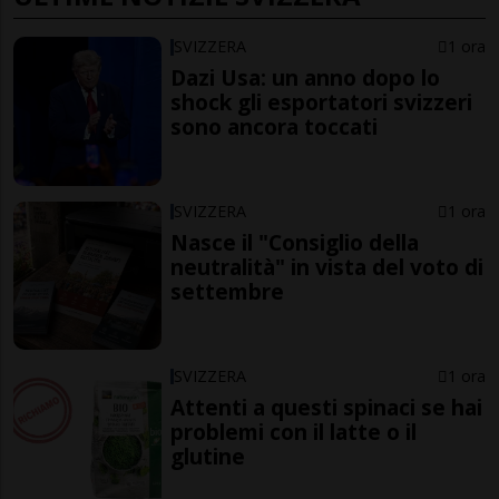
SVIZZERA
1 ora
Dazi Usa: un anno dopo lo
shock gli esportatori svizzeri
sono ancora toccati
SVIZZERA
1 ora
Nasce il "Consiglio della
neutralità" in vista del voto di
settembre
SVIZZERA
1 ora
Attenti a questi spinaci se hai
problemi con il latte o il
glutine