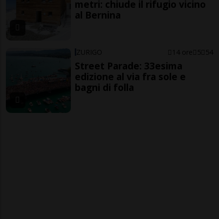
metri: chiude il rifugio vicino
al Bernina
ZURIGO
14 ore
5
54
Street Parade: 33esima
edizione al via fra sole e
bagni di folla