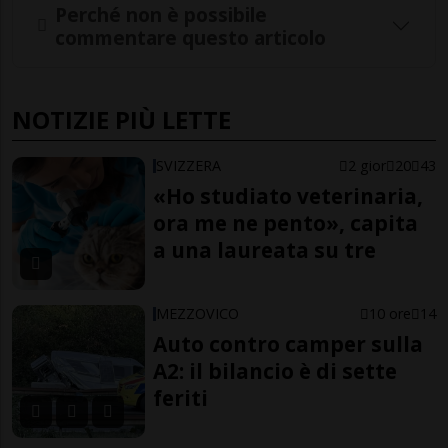
Perché non è possibile
commentare questo articolo
NOTIZIE PIÙ LETTE
SVIZZERA
2 gior
20
43
«Ho studiato veterinaria,
ora me ne pento», capita
a una laureata su tre
MEZZOVICO
10 ore
14
Auto contro camper sulla
A2: il bilancio è di sette
feriti