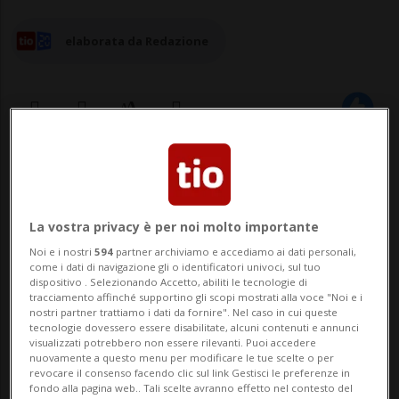
elaborata da Redazione
20 mar 2025 - 13:55
La vostra privacy è per noi molto importante
Noi e i nostri
594
partner archiviamo e accediamo ai dati personali,
come i dati di navigazione gli o identificatori univoci, sul tuo
dispositivo . Selezionando Accetto, abiliti le tecnologie di
tracciamento affinché supportino gli scopi mostrati alla voce "Noi e i
nostri partner trattiamo i dati da fornire". Nel caso in cui queste
tecnologie dovessero essere disabilitate, alcuni contenuti e annunci
BERNA - Il PLR svizzero non è disposto a
visualizzati potrebbero non essere rilevanti. Puoi accedere
nuovamente a questo menu per modificare le tue scelte o per
rischiare di annullare l'Accordo sulla libera
revocare il consenso facendo clic sul link Gestisci le preferenze in
fondo alla pagina web.. Tali scelte avranno effetto nel contesto del