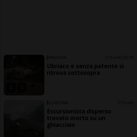
ARGOVIA
15 ore
3
19
Ubriaco e senza patente si
ritrova sottosopra
GLARONA
15 ore
Escursionista disperso
trovato morto su un
ghiacciaio