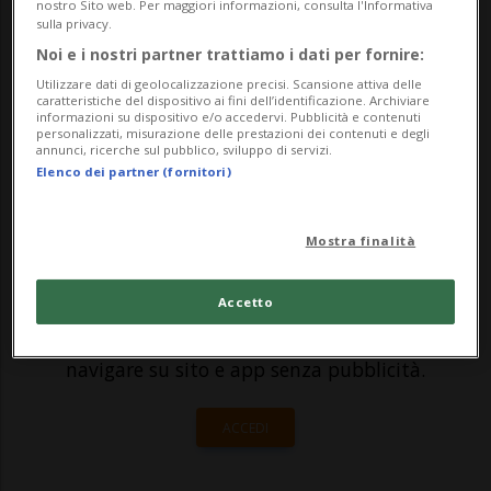
circolazione delle persone con l'Ue per
nostro Sito web. Per maggiori informazioni, consulta l'Informativa
sulla privacy.
moderare l'immigrazione, come previsto
Noi e i nostri partner trattiamo i dati per fornire:
dalla iniziativa dell'UDC "No a una Svizzera
Utilizzare dati di geolocalizzazione precisi. Scansione attiva delle
caratteristiche del dispositivo ai fini dell’identificazione. Archiviare
da 10 milioni! (Iniziativa per la sost...
informazioni su dispositivo e/o accedervi. Pubblicità e contenuti
personalizzati, misurazione delle prestazioni dei contenuti e degli
annunci, ricerche sul pubblico, sviluppo di servizi.
Elenco dei partner (fornitori)
🔐 Sblocca il nostro archivio
esclusivo!
Mostra finalità
Sottoscrivi un abbonamento
Archivio
per
leggere questo articolo, oppure scegli
Accetto
MyTioAbo
per accedere all'archivio e
navigare su sito e app senza pubblicità.
ACCEDI