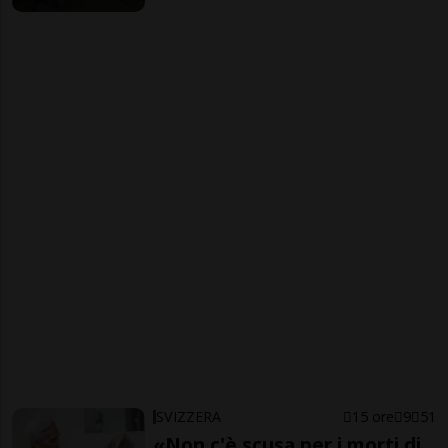
SVIZZERA
15 ore
9
51
«Non c'è scusa per i morti di