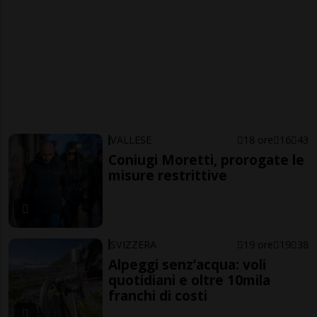
VALLESE
18 ore
16
43
Coniugi Moretti, prorogate le
misure restrittive
SVIZZERA
19 ore
19
38
Alpeggi senz’acqua: voli
quotidiani e oltre 10mila
franchi di costi