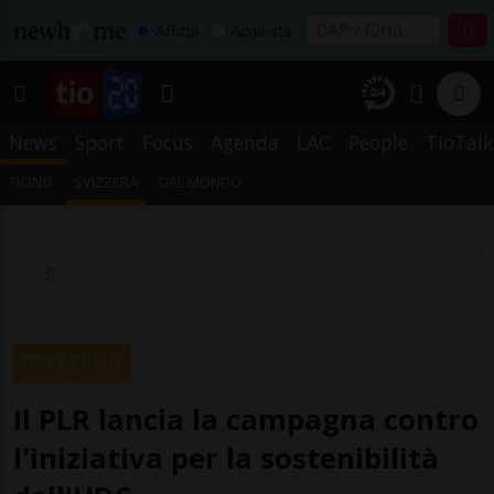
Affitta
Acquista
News
Sport
Focus
Agenda
LAC
People
TioTalk
TICINO
SVIZZERA
DAL MONDO
SVIZZERA
Il PLR lancia la campagna contro
l'iniziativa per la sostenibilità