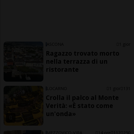
ASCONA
1 gior
Ragazzo trovato morto
nella terrazza di un
ristorante
LOCARNO
1 gior
131
Crolla il palco al Monte
Verità: «È stato come
un'onda»
MEZZOVICO-VIRA
14 ore
112
250