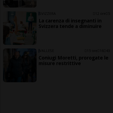
SVIZZERA
12 ore
5
La carenza di insegnanti in
Svizzera tende a diminuire
VALLESE
15 ore
16
43
Coniugi Moretti, prorogate le
misure restrittive