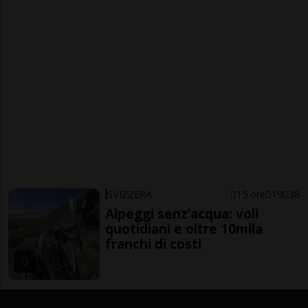
SVIZZERA
15 ore
19
38
Alpeggi senz’acqua: voli
quotidiani e oltre 10mila
franchi di costi