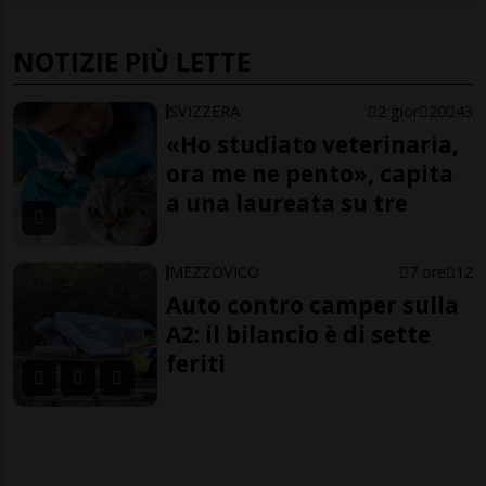
NOTIZIE PIÙ LETTE
SVIZZERA
2 gior
20
43
«Ho studiato veterinaria,
ora me ne pento», capita
a una laureata su tre
MEZZOVICO
7 ore
12
Auto contro camper sulla
A2: il bilancio è di sette
feriti