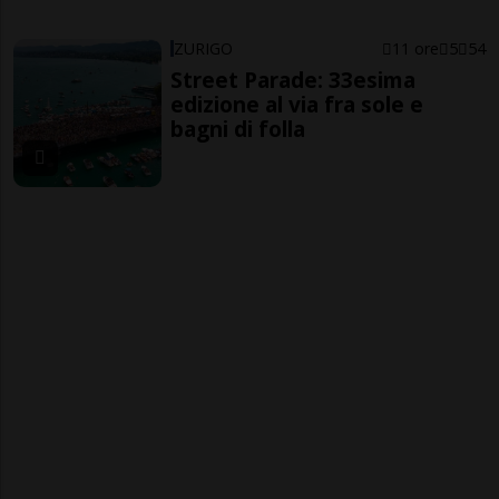
ZURIGO
11 ore
5
54
Street Parade: 33esima
edizione al via fra sole e
bagni di folla