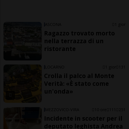
ASCONA
1 gior
Ragazzo trovato morto
nella terrazza di un
ristorante
LOCARNO
1 gior
131
Crolla il palco al Monte
Verità: «È stato come
un'onda»
MEZZOVICO-VIRA
10 ore
111
251
Incidente in scooter per il
deputato leghista Andrea