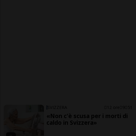
SVIZZERA
12 ore
9
51
«Non c'è scusa per i morti di
caldo in Svizzera»