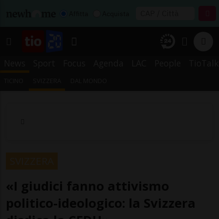
Affitta
Acquista
News
Sport
Focus
Agenda
LAC
People
TioTalk
TICINO
SVIZZERA
DAL MONDO
SVIZZERA
«I giudici fanno attivismo
politico-ideologico: la Svizzera