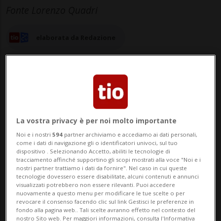
Fonte Lorenzo Quadri
elaborata da Redazione
15 apr 2024 - 12:21
La vostra privacy è per noi molto importante
BERNA - Il Consigliere nazionale Lorenzo
Noi e i nostri
594
partner archiviamo e accediamo ai dati personali,
come i dati di navigazione gli o identificatori univoci, sul tuo
Quadri accusa «i giudici di Strasburgo» di
dispositivo . Selezionando Accetto, abiliti le tecnologie di
tracciamento affinché supportino gli scopi mostrati alla voce "Noi e i
«attivismo politico-ideologico» e presenta
nostri partner trattiamo i dati da fornire". Nel caso in cui queste
tecnologie dovessero essere disabilitate, alcuni contenuti e annunci
una mozione in Consigio federale affinché
visualizzati potrebbero non essere rilevanti. Puoi accedere
nuovamente a questo menu per modificare le tue scelte o per
«la Svizzera disdica la CEDU». L'esponente
revocare il consenso facendo clic sul link Gestisci le preferenze in
fondo alla pagina web.. Tali scelte avranno effetto nel contesto del
nostro Sito web. Per maggiori informazioni, consulta l'Informativa