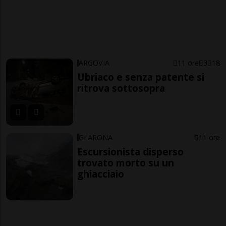
ARGOVIA
11 ore
3
18
Ubriaco e senza patente si
ritrova sottosopra
GLARONA
11 ore
Escursionista disperso
trovato morto su un
ghiacciaio