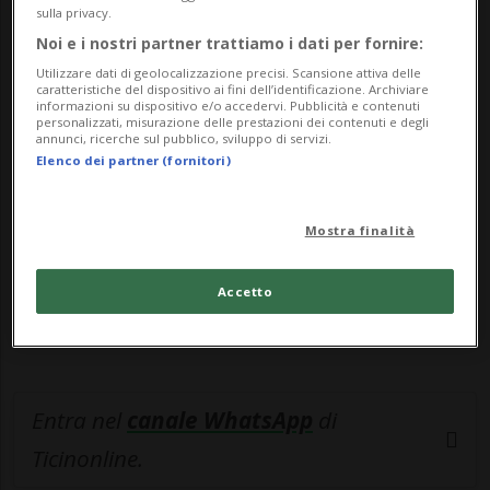
della Lega dei Ticinesi, nel te...
sulla privacy.
Noi e i nostri partner trattiamo i dati per fornire:
🔐 Sblocca il nostro archivio
Utilizzare dati di geolocalizzazione precisi. Scansione attiva delle
caratteristiche del dispositivo ai fini dell’identificazione. Archiviare
esclusivo!
informazioni su dispositivo e/o accedervi. Pubblicità e contenuti
personalizzati, misurazione delle prestazioni dei contenuti e degli
annunci, ricerche sul pubblico, sviluppo di servizi.
Sottoscrivi un abbonamento
Archivio
per
Elenco dei partner (fornitori)
leggere questo articolo, oppure scegli
MyTioAbo
per accedere all'archivio e
Mostra finalità
navigare su sito e app senza pubblicità.
Accetto
ACCEDI
Entra nel
canale WhatsApp
di
Ticinonline.