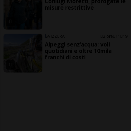
Coniugi Moretti, prorogate le
misure restrittive
SVIZZERA
2 ore
11
19
Alpeggi senz’acqua: voli
quotidiani e oltre 10mila
franchi di costi