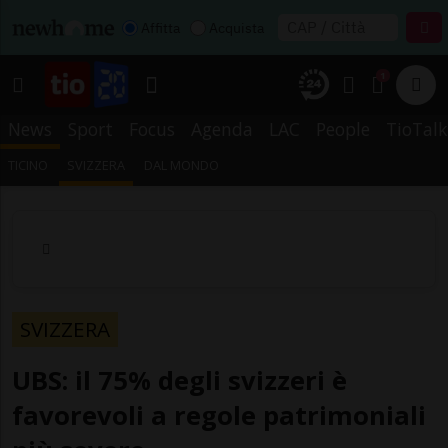
Affitta
Acquista
1
News
Sport
Focus
Agenda
LAC
People
TioTalk
TICINO
SVIZZERA
DAL MONDO
SVIZZERA
UBS: il 75% degli svizzeri è
favorevoli a regole patrimoniali