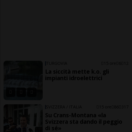
TURGOVIA
15 ore
6
12
La siccità mette k.o. gli
impianti idroelettrici
SVIZZERA / ITALIA
15 ore
86
317
Su Crans-Montana «la
Svizzera sta dando il peggio
di sé»