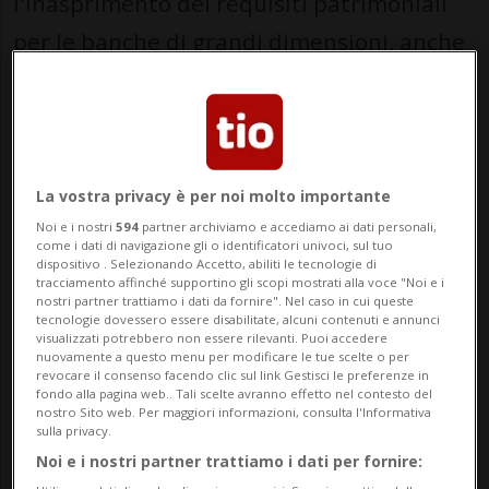
l'inasprimento dei requisiti patrimoniali
per le banche di grandi dimensioni, anche
a costo di mettere in discussione la
competitività internazionale di UBS. È
quanto emerge da un sondaggio
rappresentativo condotto dalla società di
La vostra privacy è per noi molto importante
ricerche di mercato YouGov Svizzera, che
Noi e i nostri
594
partner archiviamo e accediamo ai dati personali,
come i dati di navigazione gli o identificatori univoci, sul tuo
dispositivo . Selezionando Accetto, abiliti le tecnologie di
ha messo in luce un orientamento
tracciamento affinché supportino gli scopi mostrati alla voce "Noi e i
nostri partner trattiamo i dati da fornire". Nel caso in cui queste
chiaramente favorevole alla linea del
tecnologie dovessero essere disabilitate, alcuni contenuti e annunci
visualizzati potrebbero non essere rilevanti. Puoi accedere
Consiglio federale.
nuovamente a questo menu per modificare le tue scelte o per
revocare il consenso facendo clic sul link Gestisci le preferenze in
fondo alla pagina web.. Tali scelte avranno effetto nel contesto del
Stando ai dati raccolti a inizio giugno, il
nostro Sito web. Per maggiori informazioni, consulta l'Informativa
sulla privacy.
75% degli interpellati (1000 persone nella
Noi e i nostri partner trattiamo i dati per fornire:
Svizzera tedesca e in Romandia) si dichiara