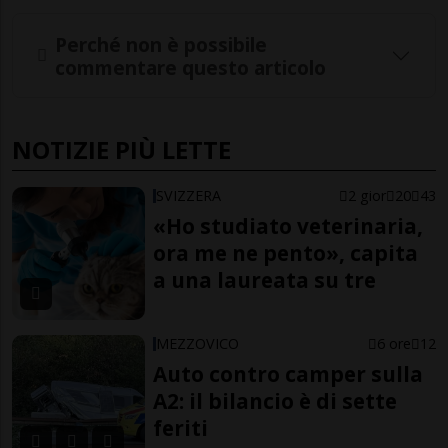
Perché non è possibile
commentare questo articolo
NOTIZIE PIÙ LETTE
SVIZZERA
2 gior
20
43
«Ho studiato veterinaria,
ora me ne pento», capita
a una laureata su tre
MEZZOVICO
6 ore
12
Auto contro camper sulla
A2: il bilancio è di sette
feriti