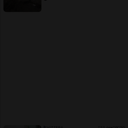
SVIZZERA
11 ore
9
50