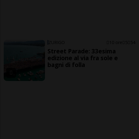
ZURIGO
10 ore
5
54
Street Parade: 33esima
edizione al via fra sole e
bagni di folla