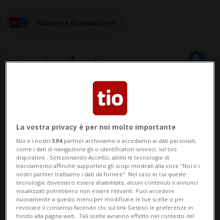
elaborata da Redazione
05 mar 2024 - 22:34
Aggiornamento 06 mar 2024 - 11:12
La vostra privacy è per noi molto importante
Noi e i nostri
594
partner archiviamo e accediamo ai dati personali,
come i dati di navigazione gli o identificatori univoci, sul tuo
dispositivo . Selezionando Accetto, abiliti le tecnologie di
tracciamento affinché supportino gli scopi mostrati alla voce "Noi e i
nostri partner trattiamo i dati da fornire". Nel caso in cui queste
tecnologie dovessero essere disabilitate, alcuni contenuti e annunci
visualizzati potrebbero non essere rilevanti. Puoi accedere
nuovamente a questo menu per modificare le tue scelte o per
SAN GALLO - Il Tribunale amministrativo
revocare il consenso facendo clic sul link Gestisci le preferenze in
fondo alla pagina web.. Tali scelte avranno effetto nel contesto del