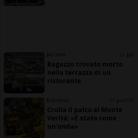
ASCONA
1 gior
Ragazzo trovato morto
nella terrazza di un
ristorante
LOCARNO
1 gior
131
Crolla il palco al Monte
Verità: «È stato come
un'onda»