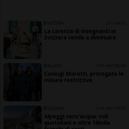
SVIZZERA
11 ore
5
La carenza di insegnanti in
Svizzera tende a diminuire
VALLESE
14 ore
16
43
Coniugi Moretti, prorogate le
misure restrittive
SVIZZERA
14 ore
19
37
Alpeggi senz’acqua: voli
quotidiani e oltre 10mila
franchi di costi