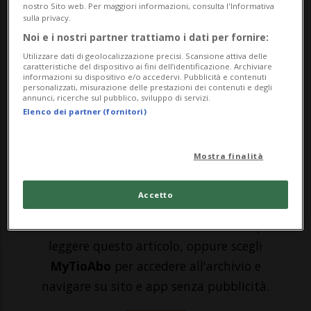
federale (TAF) ha respinto oggi un
nostro Sito web. Per maggiori informazioni, consulta l'Informativa
sulla privacy.
provvedimento cautelare richiesto
Noi e i nostri partner trattiamo i dati per fornire:
dall'azienda fornitrice di carte di credito
Utilizzare dati di geolocalizzazione precisi. Scansione attiva delle
caratteristiche del dispositivo ai fini dell’identificazione. Archiviare
Visa, la quale aveva domandato che
informazioni su dispositivo e/o accedervi. Pubblicità e contenuti
personalizzati, misurazione delle prestazioni dei contenuti e degli
annunci, ricerche sul pubblico, sviluppo di servizi.
l'aumento delle commissioni interbancarie
Elenco dei partner (fornitori)
introdotte il primo ...
Mostra finalità
🔐 Sblocca il nostro archivio
esclusivo!
Accetto
Sottoscrivi un abbonamento
Archivio
per
leggere questo articolo, oppure scegli
MyTioAbo
per accedere all'archivio e
navigare su sito e app senza pubblicità.