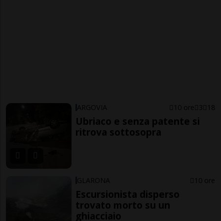
ARGOVIA
10 ore
3
18
Ubriaco e senza patente si
ritrova sottosopra
GLARONA
10 ore
Escursionista disperso
trovato morto su un
ghiacciaio