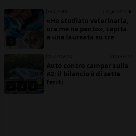
SVIZZERA
2 gior
22
46
«Ho studiato veterinaria,
ora me ne pento», capita
a una laureata su tre
MEZZOVICO
17 ore
14
Auto contro camper sulla
A2: il bilancio è di sette
feriti