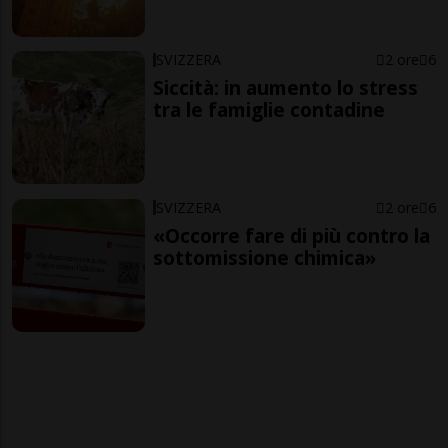
SVIZZERA
2 ore
6
Siccità: in aumento lo stress
tra le famiglie contadine
SVIZZERA
2 ore
6
«Occorre fare di più contro la
sottomissione chimica»