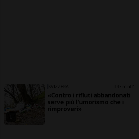
SVIZZERA
47 min
1
«Contro i rifiuti abbandonati
serve più l'umorismo che i
rimproveri»