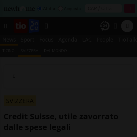
Affitta
Acquista
News
Sport
Focus
Agenda
LAC
People
TioTalk
TICINO
SVIZZERA
DAL MONDO
SVIZZERA
Credit Suisse, utile zavorrato
dalle spese legali