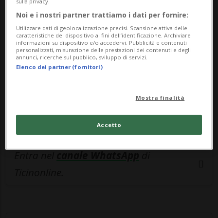
🔐 Sblocca il nostro archivio
sulla privacy.
Noi e i nostri partner trattiamo i dati per fornire:
esclusivo!
Utilizzare dati di geolocalizzazione precisi. Scansione attiva delle
caratteristiche del dispositivo ai fini dell’identificazione. Archiviare
Sottoscrivi un abbonamento
Archivio
per
informazioni su dispositivo e/o accedervi. Pubblicità e contenuti
leggere questo articolo, oppure scegli
personalizzati, misurazione delle prestazioni dei contenuti e degli
annunci, ricerche sul pubblico, sviluppo di servizi.
MyTioAbo
per accedere all'archivio e
Elenco dei partner (fornitori)
navigare su sito e app senza pubblicità.
Mostra finalità
ACCEDI
Accetto
Entra nel
canale WhatsApp
di
Ticinonline.