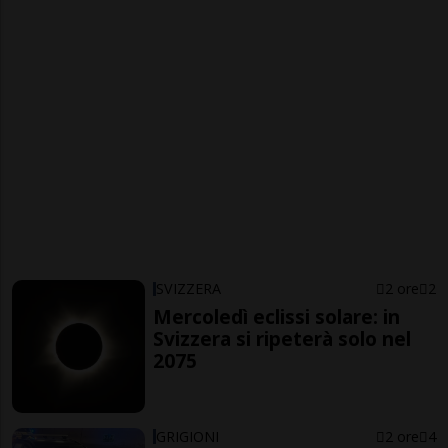
SVIZZERA
2 ore
2
Mercoledì eclissi solare: in
Svizzera si ripeterà solo nel
2075
GRIGIONI
2 ore
4