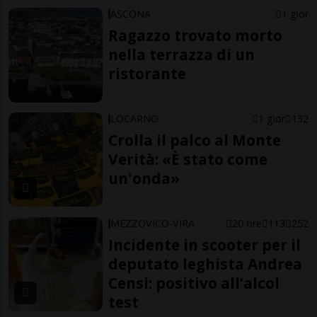
ASCONA
1 gior
Ragazzo trovato morto
nella terrazza di un
ristorante
LOCARNO
1 gior
132
Crolla il palco al Monte
Verità: «È stato come
un'onda»
MEZZOVICO-VIRA
20 ore
113
252
Incidente in scooter per il
deputato leghista Andrea
Censi: positivo all’alcol
test