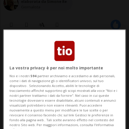
elaborata da Simone Re
Giornalista
04 nov 2021 - 07:48
ZURIGO - Lo scandalo di corruzione in
La vostra privacy è per noi molto importante
Mozambico ha pesato sugli affari di Credit
Noi e i nostri
594
partner archiviamo e accediamo ai dati personali,
Suisse nel terzo trimestre. L'utile netto
come i dati di navigazione gli o identificatori univoci, sul tuo
dispositivo . Selezionando Accetto, abiliti le tecnologie di
della grande banca elvetica è ammontato
tracciamento affinché supportino gli scopi mostrati alla voce "Noi e i
nostri partner trattiamo i dati da fornire". Nel caso in cui queste
a 434 milioni di franchi, in calo del 20,5%
tecnologie dovessero essere disabilitate, alcuni contenuti e annunci
visualizzati potrebbero non essere rilevanti. Puoi accedere
su base annua. Il risultato è...
nuovamente a questo menu per modificare le tue scelte o per
revocare il consenso facendo clic sul link Gestisci le preferenze in
fondo alla pagina web.. Tali scelte avranno effetto nel contesto del
nostro Sito web. Per maggiori informazioni, consulta l'Informativa