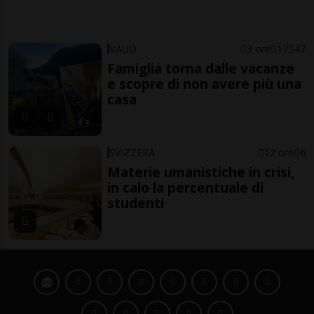
VAUD
3 ore
17
47
Famiglia torna dalle vacanze
e scopre di non avere più una
casa
SVIZZERA
12 ore
6
Materie umanistiche in crisi,
in calo la percentuale di
studenti