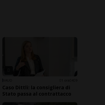
VAUD
1 ora
4
9
Caso Dittli: la consigliera di
Stato passa al contrattacco