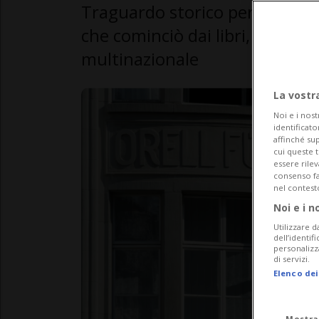
Traguardo storico per la più a
che cominciò dai libri, passò 
multinazionale
La vostr
Noi e i nost
identificato
affinché sup
cui queste 
essere rile
consenso fac
nel contest
Noi e i n
Utilizzare d
dell’identif
personalizz
di servizi.
Elenco dei
Mostra