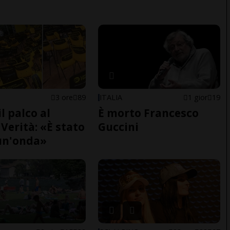
3 ore
89
ITALIA
1 gior
19
il palco al
È morto Francesco
Verità: «È stato
Guccini
un'onda»