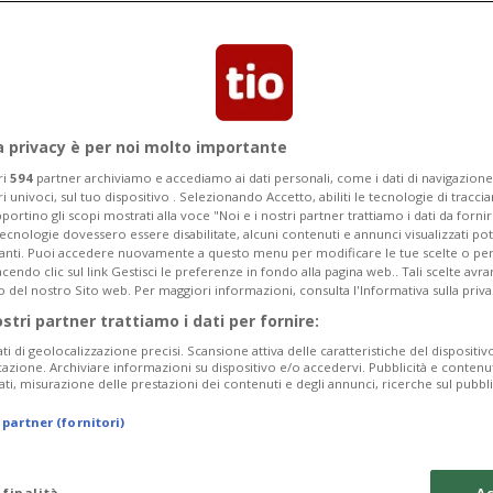
ntica delle aziende quotate in Borsa
alle banconote e oggi è una
a privacy è per noi molto importante
ri
594
partner archiviamo e accediamo ai dati personali, come i dati di navigazione 
ri univoci, sul tuo dispositivo . Selezionando Accetto, abiliti le tecnologie di tracc
portino gli scopi mostrati alla voce "Noi e i nostri partner trattiamo i dati da fornir
tecnologie dovessero essere disabilitate, alcuni contenuti e annunci visualizzati 
vanti. Puoi accedere nuovamente a questo menu per modificare le tue scelte o per
endo clic sul link Gestisci le preferenze in fondo alla pagina web.. Tali scelte avr
o del nostro Sito web. Per maggiori informazioni, consulta l'Informativa sulla priva
ostri partner trattiamo i dati per fornire:
ati di geolocalizzazione precisi. Scansione attiva delle caratteristiche del dispositivo 
icazione. Archiviare informazioni su dispositivo e/o accedervi. Pubblicità e contenu
ati, misurazione delle prestazioni dei contenuti e degli annunci, ricerche sul pubbl
 partner (fornitori)
 finalità
Ac