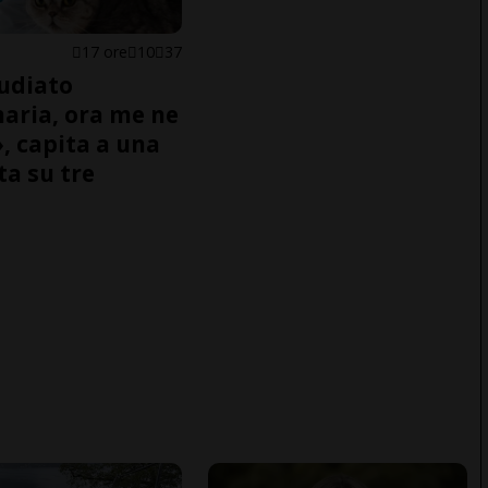
17 ore
10
37
udiato
naria, ora me ne
, capita a una
ta su tre