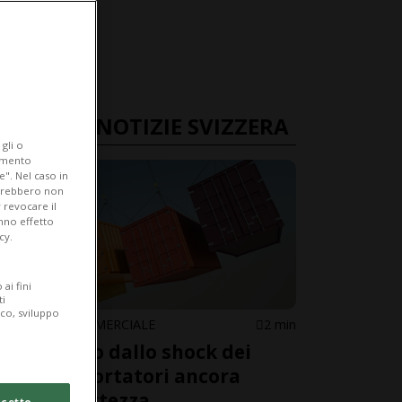
ULTIME NOTIZIE SVIZZERA
gli o
iamento
e". Nel caso in
potrebbero non
 revocare il
anno effetto
cy.
ai fini
ti
ico, sviluppo
GUERRA COMMERCIALE
2 min
A un anno dallo shock dei
dazi, esportatori ancora
nell'incertezza
cetto