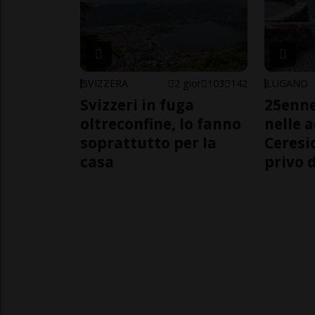
SVIZZERA
2 gior
103
142
LUGANO
Svizzeri in fuga
25enn
oltreconfine, lo fanno
nelle 
soprattutto per la
Ceresi
casa
privo d