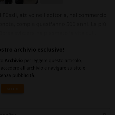
 Füssli, attivo nell'editoria, nel commercio
nconote, compie quest'anno 500 anni. La più
orsa svizzera ha plasmato la vita cul...
ostro archivio esclusivo!
to
Archivio
per leggere questo articolo,
accedere all'archivio e navigare su sito e
senza pubblicità.
ACCEDI