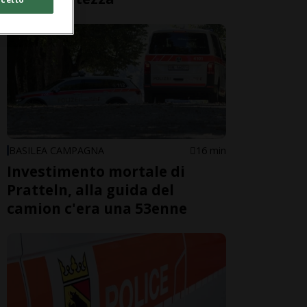
BASILEA CAMPAGNA
16 min
Investimento mortale di
Pratteln, alla guida del
camion c'era una 53enne