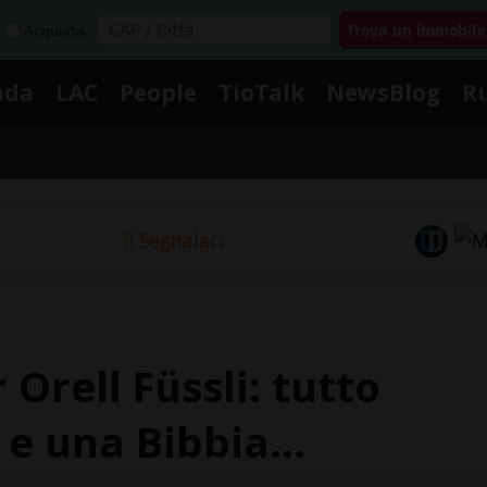
Acquista
nda
LAC
People
TioTalk
NewsBlog
R
Segnalaci
Orell Füssli: tutto
 e una Bibbia...