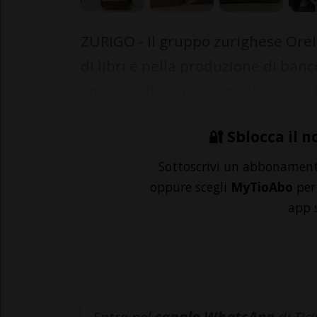
ZURIGO - Il gruppo zurighese Orell
di libri e nella produzione di ba
antica delle aziende quotate alla B
🔐 Sblocca il n
Sottoscrivi un abbonamen
oppure scegli
MyTioAbo
per 
app 