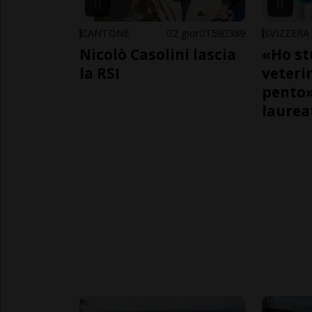
CANTONE
2 gior
159
389
SVIZZERA
Nicolò Casolini lascia
«Ho st
la RSI
veteri
pento»
laurea