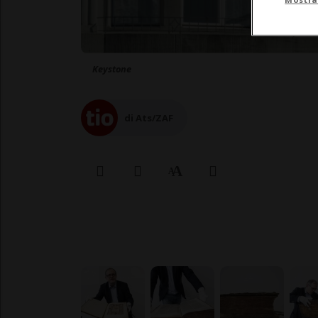
Keystone
di Ats/ZAF