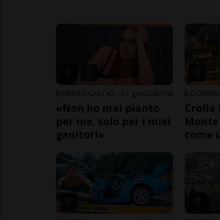
ARBEDO-CASTIONE
1 gior
24
158
LOCARNO
«Non ho mai pianto
Crolla 
per me, solo per i miei
Monte 
genitori»
come 