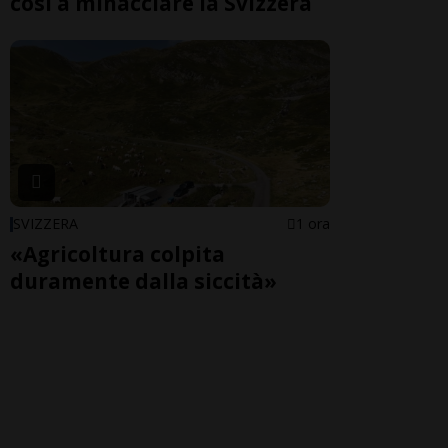
così a minacciare la Svizzera
SVIZZERA
1 ora
«Agricoltura colpita
duramente dalla siccità»