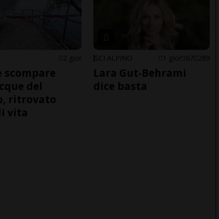
2 gior
SCI ALPINO
1 gior
67
289
e scompare
Lara Gut-Behrami
acque del
dice basta
o, ritrovato
i vita