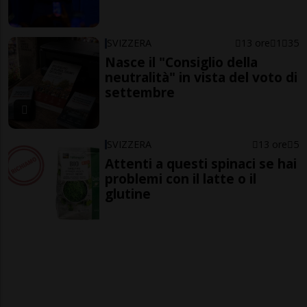
SVIZZERA
13 ore
1
35
Nasce il "Consiglio della
neutralità" in vista del voto di
settembre
SVIZZERA
13 ore
5
Attenti a questi spinaci se hai
problemi con il latte o il
glutine