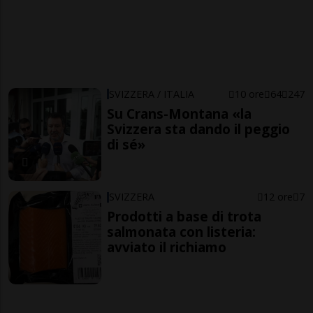
SVIZZERA / ITALIA
10 ore
64
247
Su Crans-Montana «la
Svizzera sta dando il peggio
di sé»
SVIZZERA
12 ore
7
Prodotti a base di trota
salmonata con listeria:
avviato il richiamo