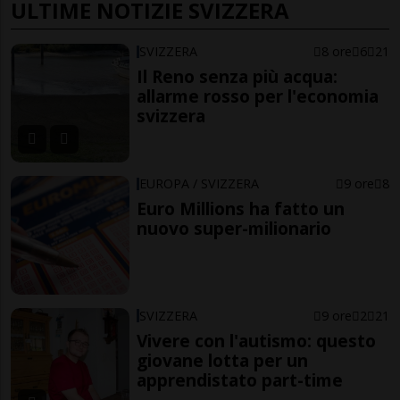
ULTIME NOTIZIE SVIZZERA
SVIZZERA
8 ore
6
21
Il Reno senza più acqua:
allarme rosso per l'economia
svizzera
EUROPA / SVIZZERA
9 ore
8
Euro Millions ha fatto un
nuovo super-milionario
SVIZZERA
9 ore
2
21
Vivere con l'autismo: questo
giovane lotta per un
apprendistato part-time