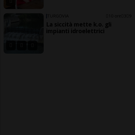
TURGOVIA
10 ore
3
9
La siccità mette k.o. gli
impianti idroelettrici