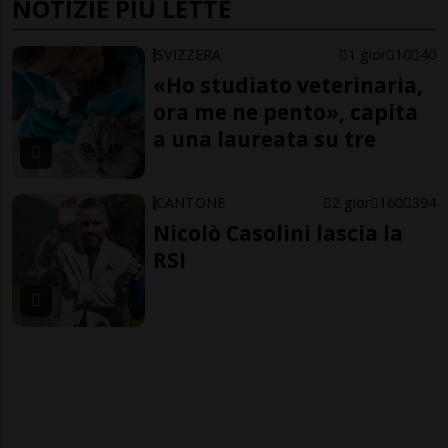
NOTIZIE PIÙ LETTE
SVIZZERA
1 gior
10
40
«Ho studiato veterinaria,
ora me ne pento», capita
a una laureata su tre
CANTONE
2 gior
160
394
Nicolò Casolini lascia la
RSI