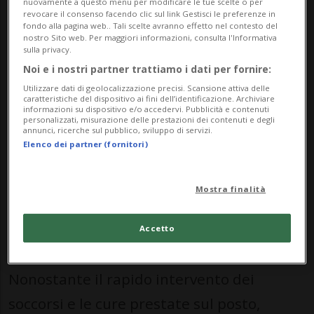
procedimento penale.
nuovamente a questo menu per modificare le tue scelte o per
revocare il consenso facendo clic sul link Gestisci le preferenze in
fondo alla pagina web.. Tali scelte avranno effetto nel contesto del
L’incidente si è verificato intorno alle 10.15
nostro Sito web. Per maggiori informazioni, consulta l'Informativa
sulla privacy.
nel cantiere del complesso della Haute
Noi e i nostri partner trattiamo i dati per fornire:
Ecole de Santé Vaud. Per cause che
Utilizzare dati di geolocalizzazione precisi. Scansione attiva delle
caratteristiche del dispositivo ai fini dell’identificazione. Archiviare
dovranno essere chiarite dall’inchiesta,
informazioni su dispositivo e/o accedervi. Pubblicità e contenuti
personalizzati, misurazione delle prestazioni dei contenuti e degli
l’uomo, impegnato in operazioni di pulizia
annunci, ricerche sul pubblico, sviluppo di servizi.
Elenco dei partner (fornitori)
al primo piano di uno degli edifici in
costruzione, è precipitato da un’altezza di
Mostra finalità
circa nove metri, finendo nel seminterrato,
in una zona denominata “vuoto tecnico”.
Accetto
Nonostante il rapido intervento dei
soccorsi e le cure prestate sul posto,