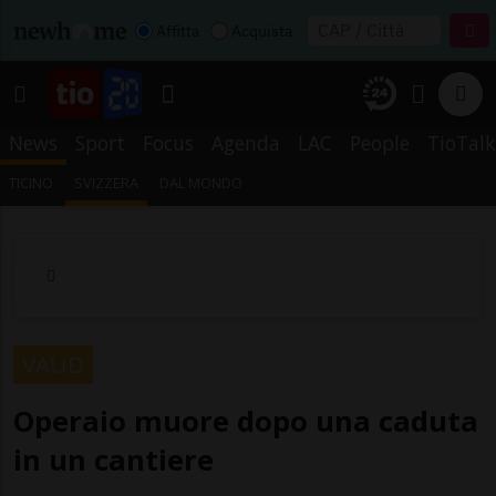
Affitta
Acquista
News
Sport
Focus
Agenda
LAC
People
TioTalk
TICINO
SVIZZERA
DAL MONDO
VAUD
Operaio muore dopo una caduta
in un cantiere