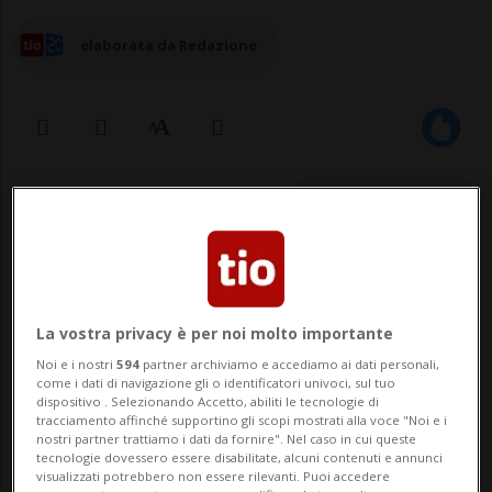
elaborata da Redazione
15 giu 2026 - 18:42
CHAVANNES-PRÈS-RENENS - Tragedia sul
lavoro nella mattinata, lunedì 15 giugno, a
La vostra privacy è per noi molto importante
Chavannes-près-Renens (canton Vaud),
Noi e i nostri
594
partner archiviamo e accediamo ai dati personali,
dove un operaio ha perso la vita durante
come i dati di navigazione gli o identificatori univoci, sul tuo
dispositivo . Selezionando Accetto, abiliti le tecnologie di
lavori in un edificio in costruzione. Il
tracciamento affinché supportino gli scopi mostrati alla voce "Noi e i
nostri partner trattiamo i dati da fornire". Nel caso in cui queste
Ministero pubblico ha aperto un
tecnologie dovessero essere disabilitate, alcuni contenuti e annunci
visualizzati potrebbero non essere rilevanti. Puoi accedere