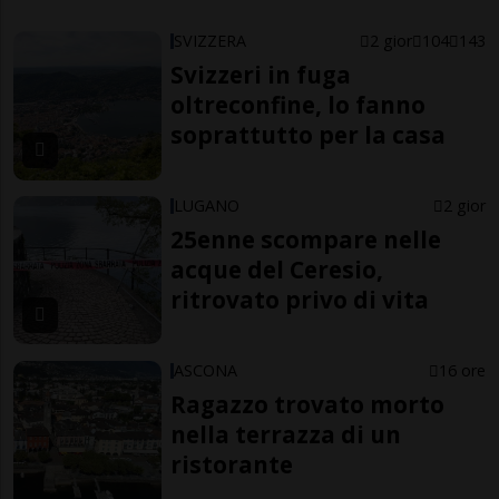
SVIZZERA
2 gior
104
143
Svizzeri in fuga
oltreconfine, lo fanno
soprattutto per la casa
LUGANO
2 gior
25enne scompare nelle
acque del Ceresio,
ritrovato privo di vita
ASCONA
16 ore
Ragazzo trovato morto
nella terrazza di un
ristorante