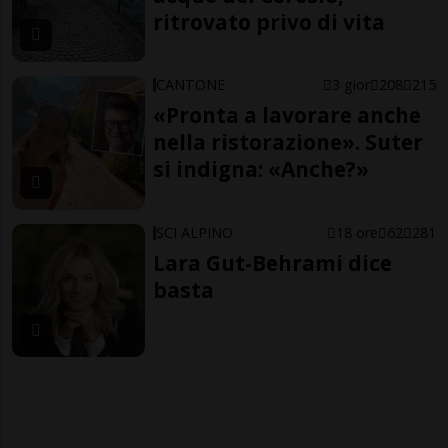
ritrovato privo di vita
CANTONE
3 gior
208
215
«Pronta a lavorare anche
nella ristorazione». Suter
si indigna: «Anche?»
SCI ALPINO
18 ore
62
281
Lara Gut-Behrami dice
basta