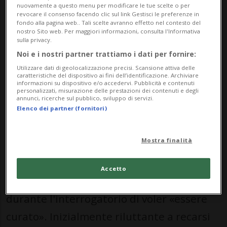
nuovamente a questo menu per modificare le tue scelte o per
l'internamento pronunciati nei confronti
revocare il consenso facendo clic sul link Gestisci le preferenze in
fondo alla pagina web.. Tali scelte avranno effetto nel contesto del
di Claude D. non offrono «il quadro
nostro Sito web. Per maggiori informazioni, consulta l'Informativa
sulla privacy.
giuridico» per consentire cure adeguate.
Noi e i nostri partner trattiamo i dati per fornire:
Di qui la richiesta di «sospensione» della
Utilizzare dati di geolocalizzazione precisi. Scansione attiva delle
caratteristiche del dispositivo ai fini dell’identificazione. Archiviare
pena detentiva a favore di una misura
informazioni su dispositivo e/o accedervi. Pubblicità e contenuti
personalizzati, misurazione delle prestazioni dei contenuti e degli
annunci, ricerche sul pubblico, sviluppo di servizi.
terapeutica in istituto chiuso, più
Elenco dei partner (fornitori)
precisamente nell'ospedale-prigione
Curabilis a Puplinge (GE).
Mostra finalità
Arrivato a Yverdon sotto stretta scorta
Accetto
della polizia, Claude D. ha ribadito
durante l'interrogatorio di voler «essere
curato». Inizialmente riluttante a recarsi