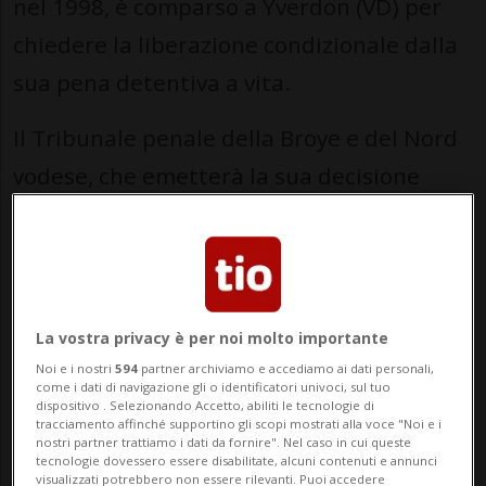
nel 1998, è comparso a Yverdon (VD) per
chiedere la liberazione condizionale dalla
sua pena detentiva a vita.
Il Tribunale penale della Broye e del Nord
vodese, che emetterà la sua decisione
domani (giovedì) alle 15.00, non si deve
pronunciare su un rilascio «immediato»
del condannato, bensì su «un
cambiamento della sanzione», come ha
La vostra privacy è per noi molto importante
chiesto il suo avvocato, Guglielmo
Noi e i nostri
594
partner archiviamo e accediamo ai dati personali,
come i dati di navigazione gli o identificatori univoci, sul tuo
Palumbo.
dispositivo . Selezionando Accetto, abiliti le tecnologie di
tracciamento affinché supportino gli scopi mostrati alla voce "Noi e i
nostri partner trattiamo i dati da fornire". Nel caso in cui queste
tecnologie dovessero essere disabilitate, alcuni contenuti e annunci
Secondo il legale, l'ergastolo e
visualizzati potrebbero non essere rilevanti. Puoi accedere