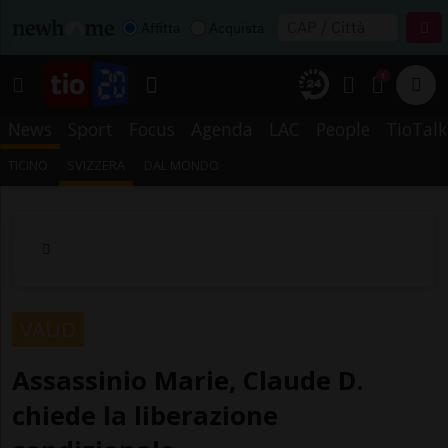
Affitta
Acquista
1
News
Sport
Focus
Agenda
LAC
People
TioTalk
TICINO
SVIZZERA
DAL MONDO
VAUD
Assassinio Marie, Claude D.
chiede la liberazione