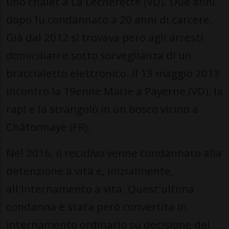
uno chalet a La Lécherette (VD). Due anni
dopo fu condannato a 20 anni di carcere.
Già dal 2012 si trovava però agli arresti
domiciliari e sotto sorveglianza di un
braccialetto elettronico. Il 13 maggio 2013
incontrò la 19enne Marie a Payerne (VD), la
rapì e la strangolò in un bosco vicino a
Châtonnaye (FR).
Nel 2016, il recidivo venne condannato alla
detenzione a vita e, inizialmente,
all'internamento a vita. Quest'ultima
condanna è stata però convertita in
internamento ordinario su decisione del