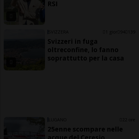
RSI
SVIZZERA
1 gior
94
139
Svizzeri in fuga
oltreconfine, lo fanno
soprattutto per la casa
LUGANO
22 ore
25enne scompare nelle
acque del Ceresio,