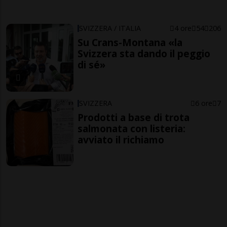
SVIZZERA / ITALIA
4 ore
54
206
Su Crans-Montana «la
Svizzera sta dando il peggio
di sé»
SVIZZERA
6 ore
7
Prodotti a base di trota
salmonata con listeria:
avviato il richiamo