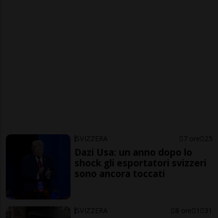
SVIZZERA
7 ore
25
Dazi Usa: un anno dopo lo
shock gli esportatori svizzeri
sono ancora toccati
SVIZZERA
8 ore
1
31