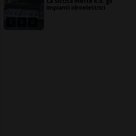
La siccità mette k.o. gli
impianti idroelettrici