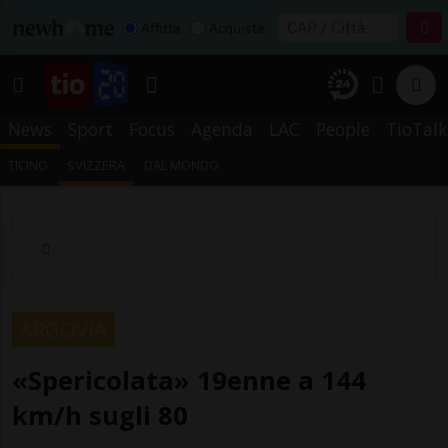
Affitta
Acquista
News
Sport
Focus
Agenda
LAC
People
TioTalk
TICINO
SVIZZERA
DAL MONDO
ARGOVIA
«Spericolata» 19enne a 144
km/h sugli 80