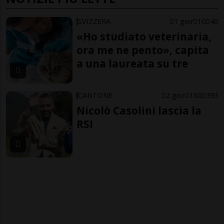
SVIZZERA
1 gior
10
40
«Ho studiato veterinaria,
ora me ne pento», capita
a una laureata su tre
CANTONE
2 gior
160
393
Nicolò Casolini lascia la
RSI