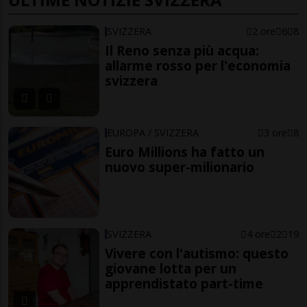
SVIZZERA
2 ore
6
8
Il Reno senza più acqua:
allarme rosso per l'economia
svizzera
EUROPA / SVIZZERA
3 ore
8
Euro Millions ha fatto un
nuovo super-milionario
SVIZZERA
4 ore
2
19
Vivere con l'autismo: questo
giovane lotta per un
apprendistato part-time