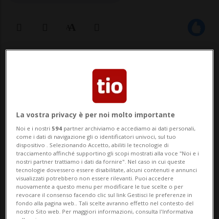
10 nov 2025 - 12:10
Aggiornamento 13:53
SEON - Una diciannovenne neopatentata è
stata controllata ieri pomeriggio a 144
La vostra privacy è per noi molto importante
km/h su un tratto di strada fuori dal
Noi e i nostri
594
partner archiviamo e accediamo ai dati personali,
centro abitato tra Seon e Schafisheim (AG).
come i dati di navigazione gli o identificatori univoci, sul tuo
dispositivo . Selezionando Accetto, abiliti le tecnologie di
Come riporta la polizia cantonale
tracciamento affinché supportino gli scopi mostrati alla voce "Noi e i
nostri partner trattiamo i dati da fornire". Nel caso in cui queste
argoviese in una nota odierna, la giovane
tecnologie dovessero essere disabilitate, alcuni contenuti e annunci
visualizzati potrebbero non essere rilevanti. Puoi accedere
nuovamente a questo menu per modificare le tue scelte o per
conducente ...
revocare il consenso facendo clic sul link Gestisci le preferenze in
fondo alla pagina web.. Tali scelte avranno effetto nel contesto del
nostro Sito web. Per maggiori informazioni, consulta l'Informativa