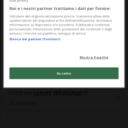
🔐 Sblocca il nostro archivio
sulla privacy.
Noi e i nostri partner trattiamo i dati per fornire:
esclusivo!
Utilizzare dati di geolocalizzazione precisi. Scansione attiva delle
caratteristiche del dispositivo ai fini dell’identificazione. Archiviare
Sottoscrivi un abbonamento
Archivio
per
informazioni su dispositivo e/o accedervi. Pubblicità e contenuti
personalizzati, misurazione delle prestazioni dei contenuti e degli
leggere questo articolo, oppure scegli
annunci, ricerche sul pubblico, sviluppo di servizi.
MyTioAbo
per accedere all'archivio e
Elenco dei partner (fornitori)
navigare su sito e app senza pubblicità.
Mostra finalità
ACCEDI
Accetto
Entra nel
canale WhatsApp
di
Ticinonline.