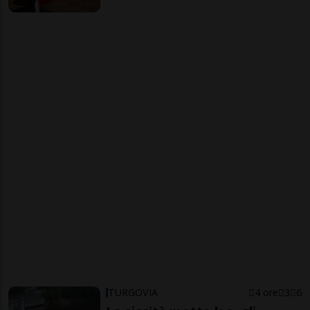
TURGOVIA
4 ore
3
6