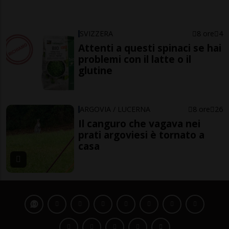
SVIZZERA
8 ore
4
Attenti a questi spinaci se hai
problemi con il latte o il
glutine
ARGOVIA / LUCERNA
8 ore
26
Il canguro che vagava nei
prati argoviesi è tornato a
casa