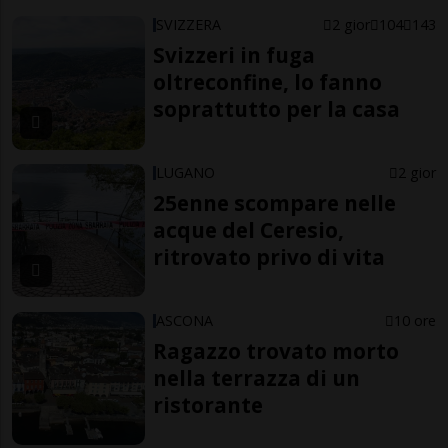
SVIZZERA
2 gior
104
143
Svizzeri in fuga
oltreconfine, lo fanno
soprattutto per la casa
LUGANO
2 gior
25enne scompare nelle
acque del Ceresio,
ritrovato privo di vita
ASCONA
10 ore
Ragazzo trovato morto
nella terrazza di un
ristorante