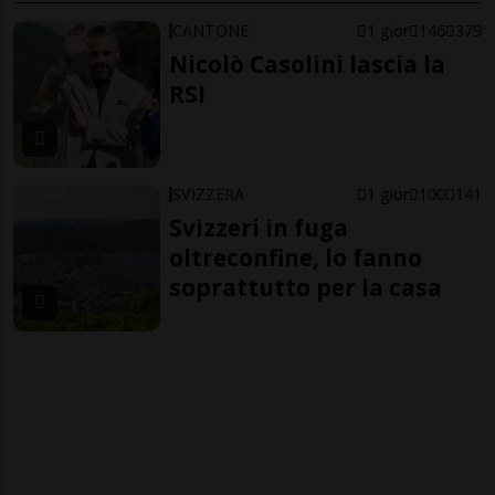
CANTONE
1 gior
146
379
Nicolò Casolini lascia la
RSI
SVIZZERA
1 gior
100
141
Svizzeri in fuga
oltreconfine, lo fanno
soprattutto per la casa