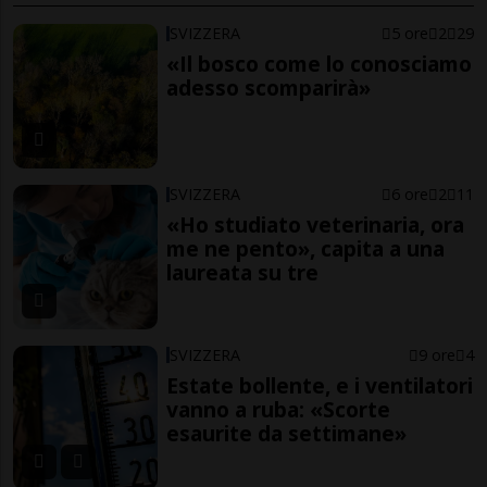
SVIZZERA
5 ore
2
29
«Il bosco come lo conosciamo
adesso scomparirà»
SVIZZERA
6 ore
2
11
«Ho studiato veterinaria, ora
me ne pento», capita a una
laureata su tre
SVIZZERA
9 ore
4
Estate bollente, e i ventilatori
vanno a ruba: «Scorte
esaurite da settimane»