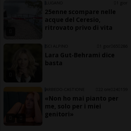
LUGANO
1 gior
25enne scompare nelle
acque del Ceresio,
ritrovato privo di vita
SCI ALPINO
1 gior
65
286
Lara Gut-Behrami dice
basta
ARBEDO-CASTIONE
22 ore
24
159
«Non ho mai pianto per
me, solo per i miei
genitori»