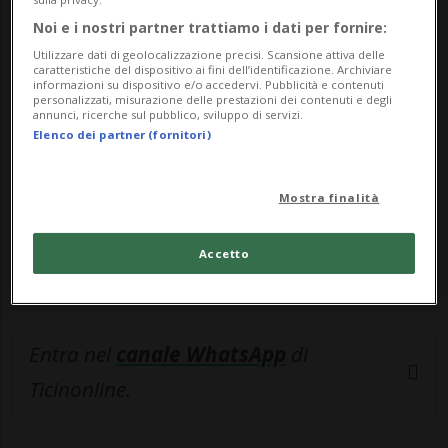
Noi e i nostri partner trattiamo i dati per fornire:
🔐 Sblocca il nostro archivio
Utilizzare dati di geolocalizzazione precisi. Scansione attiva delle
esclusivo!
caratteristiche del dispositivo ai fini dell’identificazione. Archiviare
informazioni su dispositivo e/o accedervi. Pubblicità e contenuti
personalizzati, misurazione delle prestazioni dei contenuti e degli
Sottoscrivi un abbonamento
Archivio
per
annunci, ricerche sul pubblico, sviluppo di servizi.
Elenco dei partner (fornitori)
leggere questo articolo, oppure scegli
MyTioAbo
per accedere all'archivio e
navigare su sito e app senza pubblicità.
Mostra finalità
ACCEDI
Accetto
Entra nel
canale WhatsApp
di
Ticinonline.