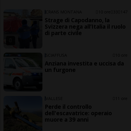
CRANS MONTANA
10 ore
33
147
Strage di Capodanno, la
Svizzera nega all’Italia il ruolo
di parte civile
SCIAFFUSA
10 ore
Anziana investita e uccisa da
un furgone
VALLESE
11 ore
Perde il controllo
dell'escavatrice: operaio
muore a 39 anni