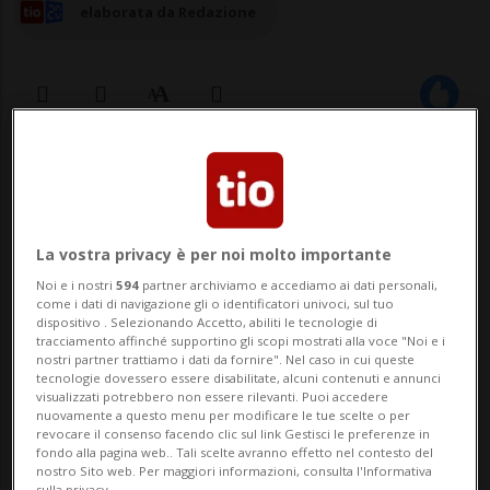
elaborata da Redazione
09 ott 2025 - 15:25
Aggiornamento 17:59
SAN GALLO - Un 68enne ha perso la vita
La vostra privacy è per noi molto importante
ieri pomeriggio dopo essere finito
Noi e i nostri
594
partner archiviamo e accediamo ai dati personali,
fuoristrada con il suo trattore tosaerba.
come i dati di navigazione gli o identificatori univoci, sul tuo
dispositivo . Selezionando Accetto, abiliti le tecnologie di
L'incidente, precisa la polizia cantonale, è
tracciamento affinché supportino gli scopi mostrati alla voce "Noi e i
nostri partner trattiamo i dati da fornire". Nel caso in cui queste
avvenuto tra le 15 e le 19 a Werdenberg
tecnologie dovessero essere disabilitate, alcuni contenuti e annunci
visualizzati potrebbero non essere rilevanti. Puoi accedere
piccola frazione del Comune di Grabs nel
nuovamente a questo menu per modificare le tue scelte o per
revocare il consenso facendo clic sul link Gestisci le preferenze in
Canton ...
fondo alla pagina web.. Tali scelte avranno effetto nel contesto del
nostro Sito web. Per maggiori informazioni, consulta l'Informativa
sulla privacy.