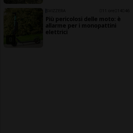
SVIZZERA
11 ore
14
46
Più pericolosi delle moto: è
allarme per i monopattini
elettrici