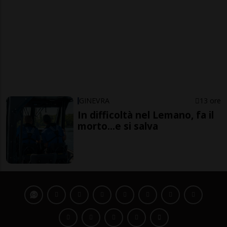
GINEVRA
13 ore
In difficoltà nel Lemano, fa il
morto...e si salva