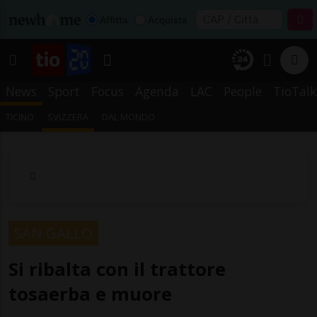
Affitta
Acquista
News
Sport
Focus
Agenda
LAC
People
TioTalk
TICINO
SVIZZERA
DAL MONDO
SAN GALLO
Si ribalta con il trattore
tosaerba e muore