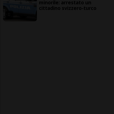
minorile: arrestato un
cittadino svizzero-turco