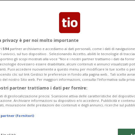
ovvisa della massa, ma la pressione
are gli esperti
a privacy è per noi molto importante
ri
594
partner archiviamo e accediamo ai dati personali, come i dati di navigazione 
ri univoci, sul tuo dispositivo . Selezionando Accetto, abiliti le tecnologie di tracc
portino gli scopi mostrati alla voce "Noi e i nostri partner trattiamo i dati da fornir
tecnologie dovessero essere disabilitate, alcuni contenuti e annunci visualizzati 
vanti. Puoi accedere nuovamente a questo menu per modificare le tue scelte o per
endo clic sul link Gestisci le preferenze in fondo alla pagina web.. Tali scelte avr
o del nostro Sito web. Per maggiori informazioni, consulta l'Informativa sulla priva
ostri partner trattiamo i dati per fornire:
ati di geolocalizzazione precisi. Scansione attiva delle caratteristiche del dispositivo 
icazione. Archiviare informazioni su dispositivo e/o accedervi. Pubblicità e contenu
ati, misurazione delle prestazioni dei contenuti e degli annunci, ricerche sul pubbl
 partner (fornitori)
 finalità
Ac