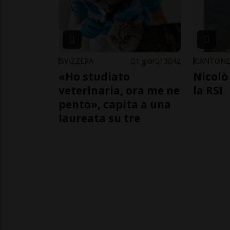
SVIZZERA
1 gior
13
42
CANTON
«Ho studiato
Nicolò 
veterinaria, ora me ne
la RSI
pento», capita a una
laureata su tre