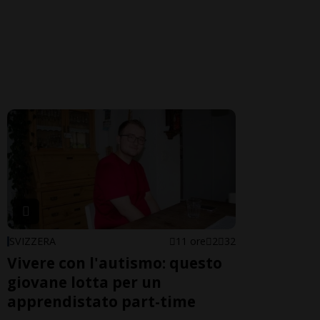
SVIZZERA
11 ore
2
32
Vivere con l'autismo: questo
giovane lotta per un
apprendistato part-time