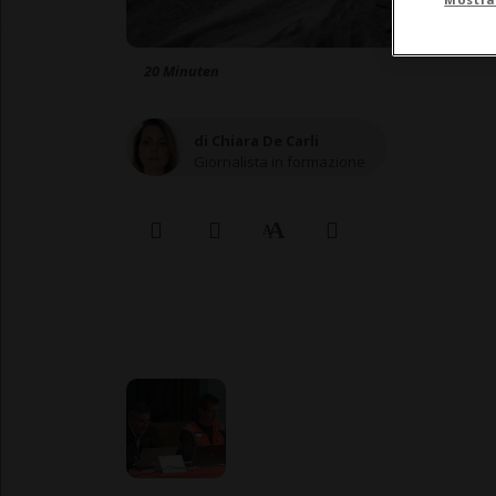
20 Minuten
di Chiara De Carli
Giornalista in formazione