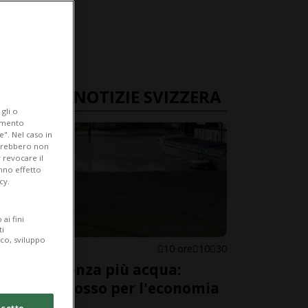
ULTIME NOTIZIE SVIZZERA
gli o
iamento
e". Nel caso in
potrebbero non
 revocare il
anno effetto
cy.
ai fini
ti
ico, sviluppo
SVIZZERA
10 ore
10
30
Il Reno senza più acqua:
allarme rosso per l'economia
svizzera
cetto