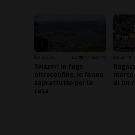
SVIZZERA
2 gior
106
143
ASCONA
Svizzeri in fuga
Ragazz
oltreconfine, lo fanno
morto 
soprattutto per la
di un 
casa