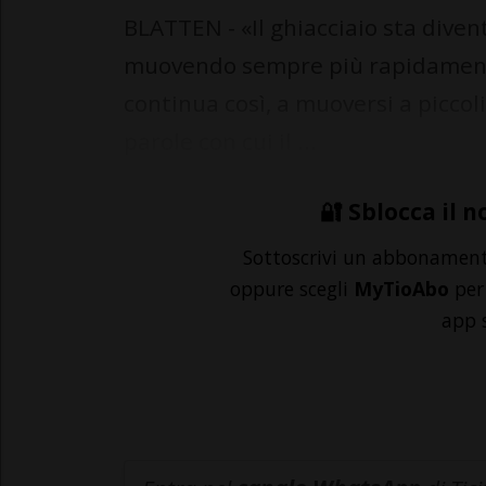
BLATTEN - «Il ghiacciaio sta dive
muovendo sempre più rapidamente v
continua così, a muoversi a piccoli
parole con cui il ...
🔐 Sblocca il n
Sottoscrivi un abbonamen
oppure scegli
MyTioAbo
per 
app 