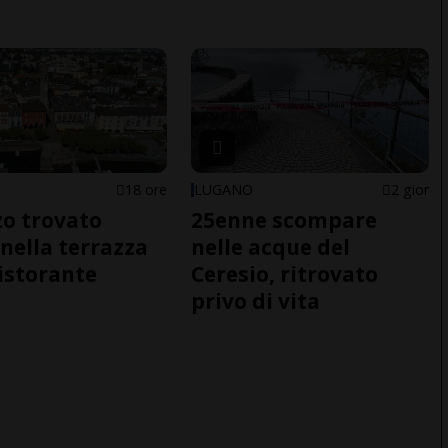
18 ore
LUGANO
2 gior
o trovato
25enne scompare
nella terrazza
nelle acque del
ristorante
Ceresio, ritrovato
privo di vita