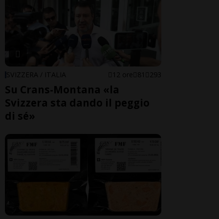
SVIZZERA / ITALIA
12 ore
81
293
Su Crans-Montana «la
Svizzera sta dando il peggio
di sé»