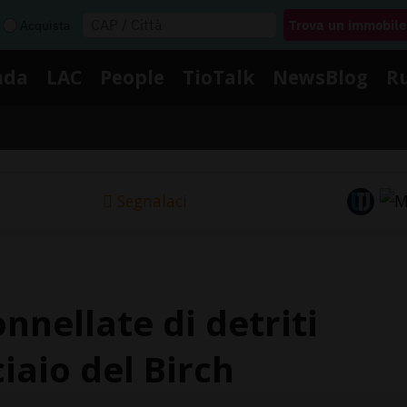
Acquista
nda
LAC
People
TioTalk
NewsBlog
R
Segnalaci
nnellate di detriti
iaio del Birch