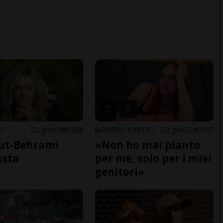
NO
2 gior
68
288
ARBEDO-CASTIONE
2 gior
24
157
ut-Behrami
«Non ho mai pianto
asta
per me, solo per i miei
genitori»