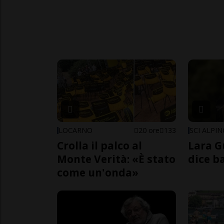
LOCARNO
20 ore
133
SCI ALPI
Crolla il palco al
Lara G
Monte Verità: «È stato
dice b
come un'onda»