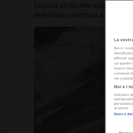
Esclusa un'accelerazione impr
esercitata continua a preoccup
La vostr
Noi e i nost
identificato
affinché sup
cui queste 
essere rile
consenso fac
nel contest
Noi e i n
Utilizzare d
dell’identif
personalizz
di servizi.
Elenco dei
Mostra