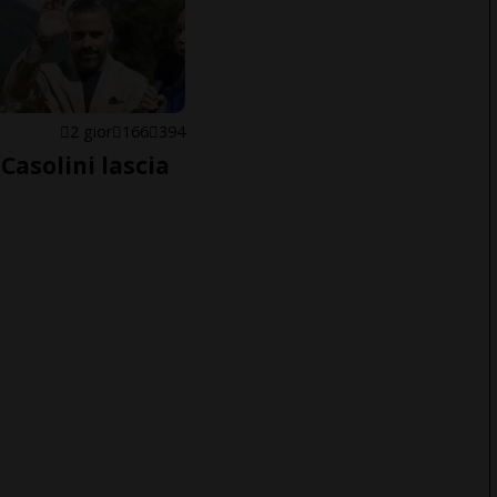
E
2 gior
166
394
Casolini lascia