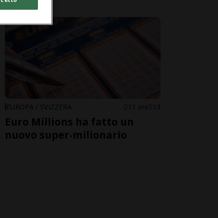
EUROPA / SVIZZERA
11 ore
13
Euro Millions ha fatto un
nuovo super-milionario