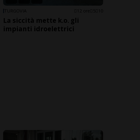
TURGOVIA
12 ore
5
10
La siccità mette k.o. gli
impianti idroelettrici