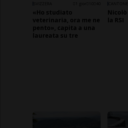
SVIZZERA
1 gior
10
40
CANTON
«Ho studiato
Nicolò 
veterinaria, ora me ne
la RSI
pento», capita a una
laureata su tre