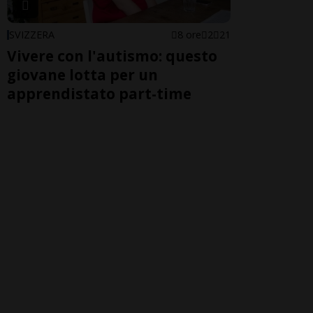
SVIZZERA
8 ore
2
21
Vivere con l'autismo: questo
giovane lotta per un
apprendistato part-time