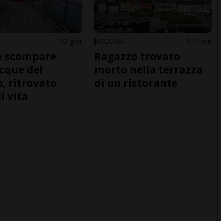
2 gior
ASCONA
14 ore
e scompare
Ragazzo trovato
acque del
morto nella terrazza
o, ritrovato
di un ristorante
i vita