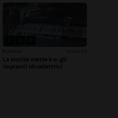
TURGOVIA
8 ore
3
8
La siccità mette k.o. gli
impianti idroelettrici