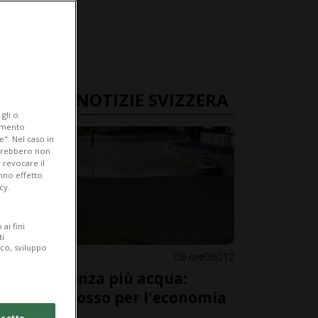
ULTIME NOTIZIE SVIZZERA
gli o
iamento
e". Nel caso in
potrebbero non
 revocare il
anno effetto
cy.
ai fini
ti
ico, sviluppo
SVIZZERA
6 ore
6
12
Il Reno senza più acqua:
allarme rosso per l'economia
svizzera
cetto