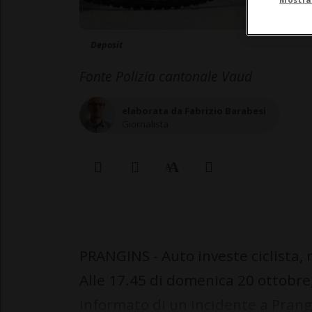
Deposit
Fonte Polizia cantonale Vaud
elaborata da Fabrizio Barabesi
Giornalista
PRANGINS - Auto investe ciclista, 
Alle 17.45 di domenica 20 ottobre,
informato di un incidente a Prang