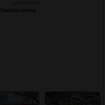
E
2 gior
160
394
Casolini lascia