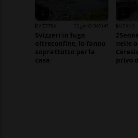
SVIZZERA
2 gior
104
143
LUGANO
Svizzeri in fuga
25enn
oltreconfine, lo fanno
nelle 
soprattutto per la
Ceresi
casa
privo d