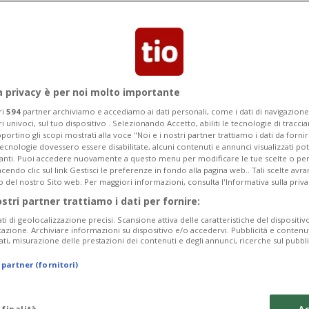
ura che proveniva da una strada
a privacy è per noi molto importante
ri
594
partner archiviamo e accediamo ai dati personali, come i dati di navigazione 
ri univoci, sul tuo dispositivo . Selezionando Accetto, abiliti le tecnologie di tracc
portino gli scopi mostrati alla voce "Noi e i nostri partner trattiamo i dati da fornir
tecnologie dovessero essere disabilitate, alcuni contenuti e annunci visualizzati 
vanti. Puoi accedere nuovamente a questo menu per modificare le tue scelte o per
endo clic sul link Gestisci le preferenze in fondo alla pagina web.. Tali scelte avr
o del nostro Sito web. Per maggiori informazioni, consulta l'Informativa sulla priva
ostri partner trattiamo i dati per fornire:
ati di geolocalizzazione precisi. Scansione attiva delle caratteristiche del dispositivo 
icazione. Archiviare informazioni su dispositivo e/o accedervi. Pubblicità e contenu
ati, misurazione delle prestazioni dei contenuti e degli annunci, ricerche sul pubbl
 partner (fornitori)
 finalità
Ac