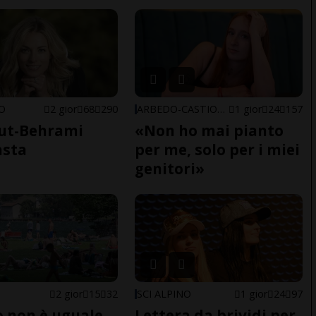
NO
2 gior
68
290
ARBEDO-CASTIONE
1 gior
24
157
ut-Behrami
«Non ho mai pianto
asta
per me, solo per i miei
genitori»
2 gior
15
32
SCI ALPINO
1 gior
24
97
do non è uguale
Lettera da brividi per