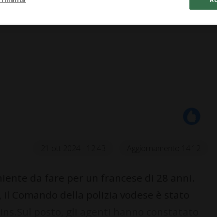
21 ott 2024 - 12:43
Aggiornamento 14:12
niente da fare per un francese di 28 anni.
 il Comando della polizia vodese è stato
ins.Sul posto, gli agenti hanno constatato