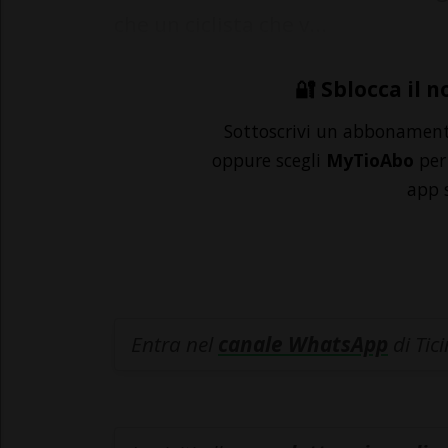
che un ciclista che v...
🔐 Sblocca il n
Sottoscrivi un abbonamen
oppure scegli
MyTioAbo
per 
app 
Entra nel
canale WhatsApp
di Tic