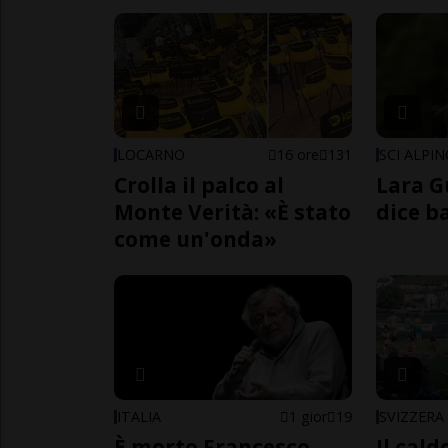
LOCARNO
16 ore
131
SCI ALPI
Crolla il palco al
Lara G
Monte Verità: «È stato
dice b
come un'onda»
ITALIA
1 gior
19
SVIZZERA
È morto Francesco
Il cal