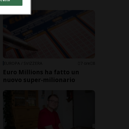
EUROPA / SVIZZERA
7 ore
8
Euro Millions ha fatto un
nuovo super-milionario