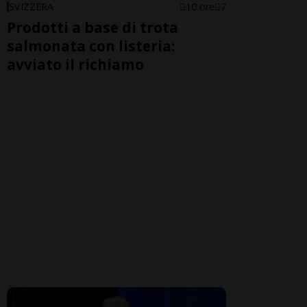
SVIZZERA
10 ore
7
Prodotti a base di trota
salmonata con listeria:
avviato il richiamo