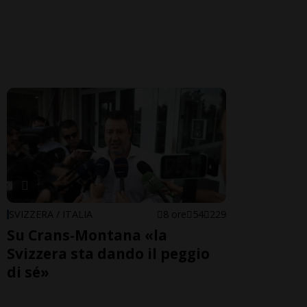
SVIZZERA / ITALIA
8 ore
54
229
Su Crans-Montana «la
Svizzera sta dando il peggio
di sé»