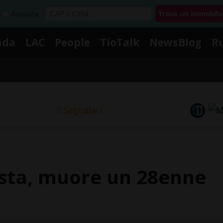
Acquista
nda
LAC
People
TioTalk
NewsBlog
R
Segnalaci
lista, muore un 28enne