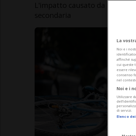
L'impatto causato da una vett
secondaria
La vostr
Noi e i nost
identificato
affinché sup
cui queste 
essere rile
consenso fac
nel contest
Noi e i n
Utilizzare d
dell’identif
personalizz
di servizi.
Elenco dei
Mostra