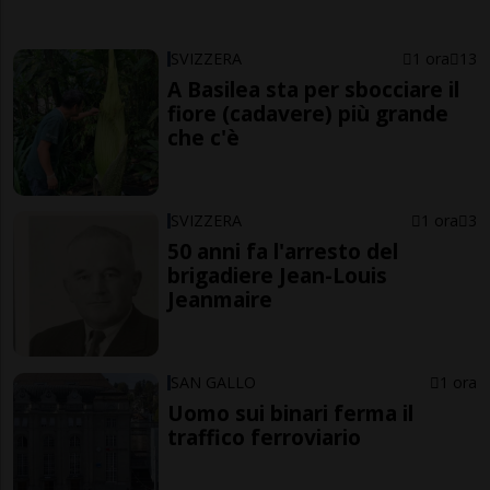
SVIZZERA
1 ora
13
A Basilea sta per sbocciare il
fiore (cadavere) più grande
che c'è
SVIZZERA
1 ora
3
50 anni fa l'arresto del
brigadiere Jean-Louis
Jeanmaire
SAN GALLO
1 ora
Uomo sui binari ferma il
traffico ferroviario