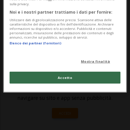
canton Neuchâtel, sono state bloccate da
sulla privacy.
attivisti per il clima stamattina presto. Lo
Noi e i nostri partner trattiamo i dati per fornire:
ha indicato la polizia, che nel frattempo ha
Utilizzare dati di geolocalizzazione precisi. Scansione attiva delle
caratteristiche del dispositivo ai fini dell’identificazione. Archiviare
informazioni su dispositivo e/o accedervi. Pubblicità e contenuti
fermato i responsabili. I giovani a...
personalizzati, misurazione delle prestazioni dei contenuti e degli
annunci, ricerche sul pubblico, sviluppo di servizi.
Elenco dei partner (fornitori)
🔐 Sblocca il nostro archivio
esclusivo!
Mostra finalità
Sottoscrivi un abbonamento
Archivio
per
Accetto
leggere questo articolo, oppure scegli
MyTioAbo
per accedere all'archivio e
navigare su sito e app senza pubblicità.
ACCEDI