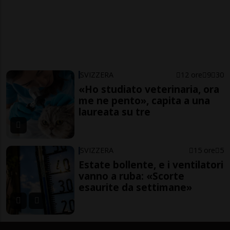
SVIZZERA
12 ore
9
30
«Ho studiato veterinaria, ora
me ne pento», capita a una
laureata su tre
SVIZZERA
15 ore
5
Estate bollente, e i ventilatori
vanno a ruba: «Scorte
esaurite da settimane»