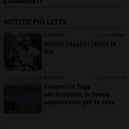
COMMENTI
NOTIZIE PIÙ LETTE
CANTONE
1 gior
154
381
Nicolò Casolini lascia la
RSI
SVIZZERA
1 gior
101
141
Svizzeri in fuga
oltreconfine, lo fanno
soprattutto per la casa