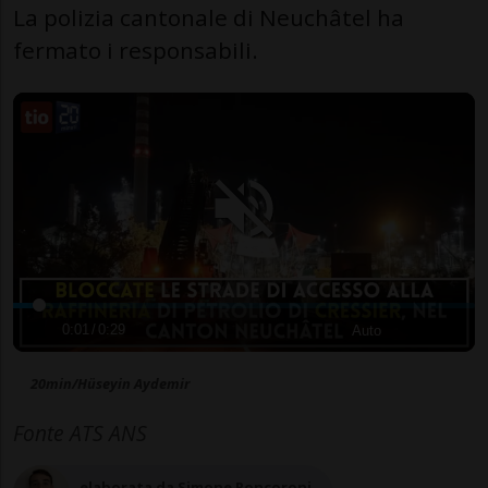
La polizia cantonale di Neuchâtel ha
fermato i responsabili.
0:01
/
0:29
Auto
20min/Hüseyin Aydemir
Fonte ATS ANS
elaborata da Simone Roncoroni