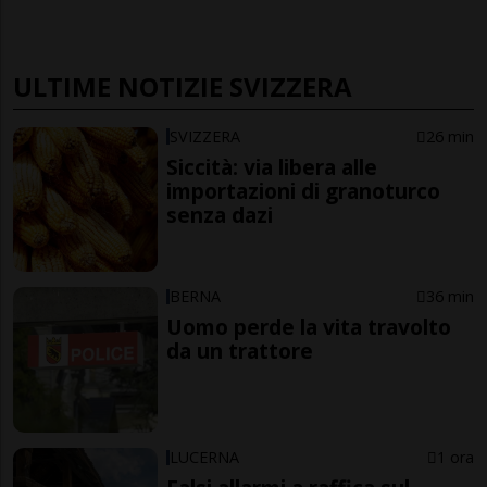
ULTIME NOTIZIE SVIZZERA
SVIZZERA
26 min
Siccità: via libera alle
importazioni di granoturco
senza dazi
BERNA
36 min
Uomo perde la vita travolto
da un trattore
LUCERNA
1 ora