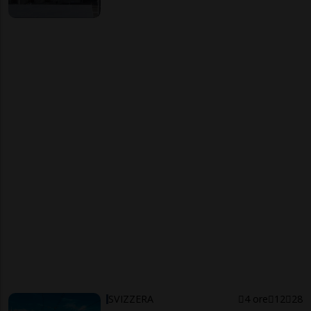
SVIZZERA
4 ore
12
28