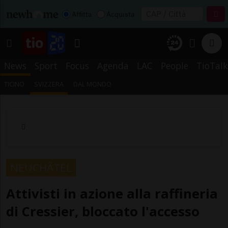
Affitta
Acquista
News
Sport
Focus
Agenda
LAC
People
TioTalk
TICINO
SVIZZERA
DAL MONDO
NEUCHÂTEL
Attivisti in azione alla raffineria
di Cressier, bloccato l'accesso