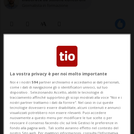
Giornalista in formazione
10 ott 2022 - 07:38
Aggiornamento 14:32
3
La vostra privacy è per noi molto importante
Noi e i nostri
594
partner archiviamo e accediamo ai dati personali,
come i dati di navigazione gli o identificatori univoci, sul tuo
dispositivo . Selezionando Accetto, abiliti le tecnologie di
tracciamento affinché supportino gli scopi mostrati alla voce "Noi e i
nostri partner trattiamo i dati da fornire". Nel caso in cui queste
tecnologie dovessero essere disabilitate, alcuni contenuti e annunci
CRESSIER - Le strade di accesso alla
visualizzati potrebbero non essere rilevanti. Puoi accedere
nuovamente a questo menu per modificare le tue scelte o per
raffineria di petrolio di Cressier, nel
revocare il consenso facendo clic sul link Gestisci le preferenze in
fondo alla pagina web.. Tali scelte avranno effetto nel contesto del
nostro Sito web. Per maggiori informazioni, consulta l'Informativa