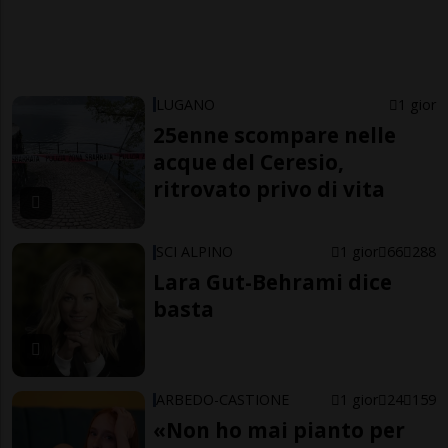
LUGANO
1 gior
25enne scompare nelle
acque del Ceresio,
ritrovato privo di vita
SCI ALPINO
1 gior
66
288
Lara Gut-Behrami dice
basta
ARBEDO-CASTIONE
1 gior
24
159
«Non ho mai pianto per