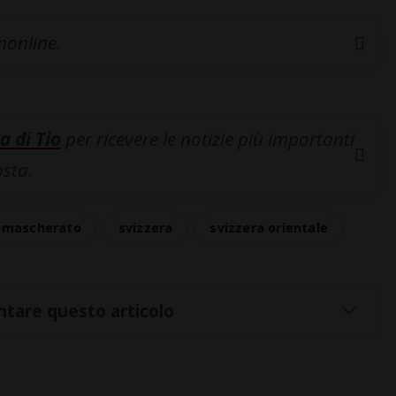
inonline.
a di Tio
per ricevere le notizie più importanti
osta.
e mascherato
svizzera
svizzera orientale
tare questo articolo