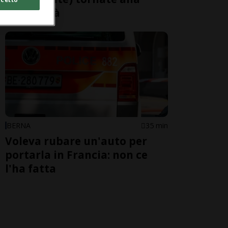
normalità
BERNA
35 min
Voleva rubare un'auto per
portarla in Francia: non ce
l'ha fatta