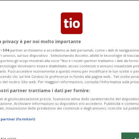
e aveva colpito nove volte in banche e
izzera orientale.
a privacy è per noi molto importante
ri
594
partner archiviamo e accediamo ai dati personali, come i dati di navigazione 
ri univoci, sul tuo dispositivo . Selezionando Accetto, abiliti le tecnologie di tracc
portino gli scopi mostrati alla voce "Noi e i nostri partner trattiamo i dati da fornir
tecnologie dovessero essere disabilitate, alcuni contenuti e annunci visualizzati 
vanti. Puoi accedere nuovamente a questo menu per modificare le tue scelte o per
endo clic sul link Gestisci le preferenze in fondo alla pagina web.. Tali scelte avr
o del nostro Sito web. Per maggiori informazioni, consulta l'Informativa sulla priva
ostri partner trattiamo i dati per fornire:
ati di geolocalizzazione precisi. Scansione attiva delle caratteristiche del dispositivo 
icazione. Archiviare informazioni su dispositivo e/o accedervi. Pubblicità e contenu
ati, misurazione delle prestazioni dei contenuti e degli annunci, ricerche sul pubbl
 partner (fornitori)
 finalità
Ac