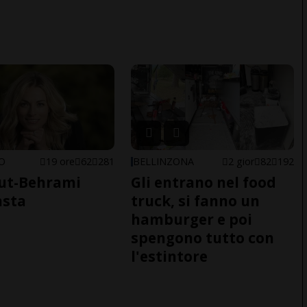
NO
19 ore
62
281
BELLINZONA
2 gior
82
192
ut-Behrami
Gli entrano nel food
asta
truck, si fanno un
hamburger e poi
spengono tutto con
l'estintore