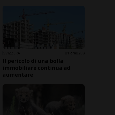
SVIZZERA
1 ora
2
8
Il pericolo di una bolla
immobiliare continua ad
aumentare