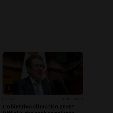
SVIZZERA
1 ora
2
21
L'obiettivo climatico 2030?