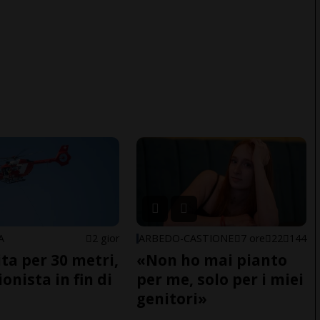
A
2 gior
ARBEDO-CASTIONE
7 ore
22
144
ita per 30 metri,
«Non ho mai pianto
onista in fin di
per me, solo per i miei
genitori»