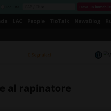
Acquista
nda
LAC
People
TioTalk
NewsBlog
R
Segnalaci
re al rapinatore