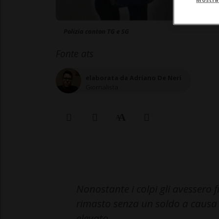
Polizia canton TG e SG
Fonte ats
elaborata da Adriano De Neri
Giornalista
Nonostante i colpi gli avessero f
rimasto senza un soldo a causa 
elevato.