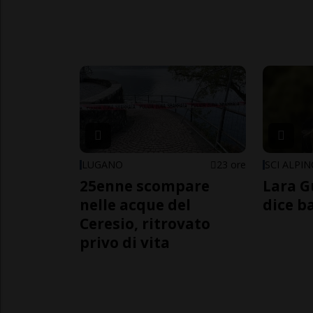
LUGANO
23 ore
SCI ALPI
25enne scompare
Lara G
nelle acque del
dice b
Ceresio, ritrovato
privo di vita