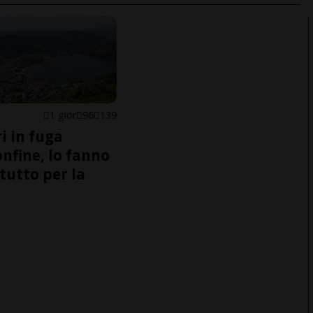
1 gior
96
139
i in fuga
onfine, lo fanno
tutto per la