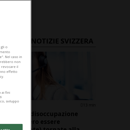
ULTIME NOTIZIE SVIZZERA
gli o
iamento
e". Nel caso in
potrebbero non
 revocare il
anno effetto
cy.
ai fini
ti
ico, sviluppo
SVIZZERA
13 min
Le Casse disoccupazione
dovrebbero essere
(finalmente) tornate alla
cetto