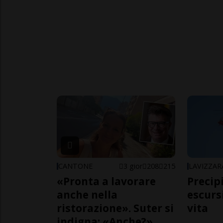
CANTONE
3 gior
208
215
LAVIZZAR
«Pronta a lavorare
Precip
anche nella
escursi
ristorazione». Suter si
vita
indigna: «Anche?»