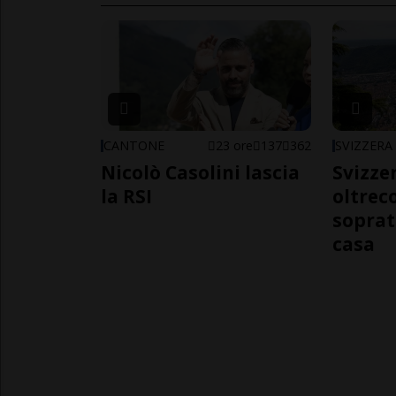
CANTONE
23 ore
137
362
SVIZZERA
Nicolò Casolini lascia
Svizzer
la RSI
oltrec
soprat
casa