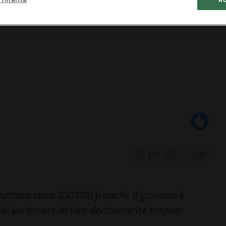
23 gen 2021 - 12:46
ruttato circa 830'000 franchi, il giovane è
di un tenore di vita decisamente troppo