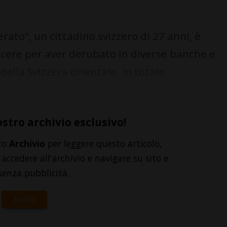
ato", un cittadino svizzero di 27 anni, è
rcere per aver derubato in diverse banche e
della Svizzera orientale. In totale
ostro archivio esclusivo!
to
Archivio
per leggere questo articolo,
accedere all'archivio e navigare su sito e
senza pubblicità.
ACCEDI