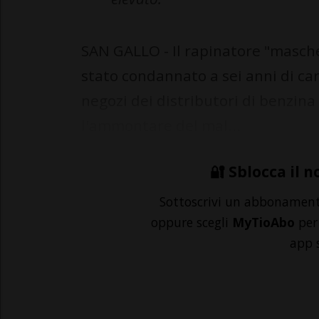
SAN GALLO - Il rapinatore "mascher
stato condannato a sei anni di ca
negozi dei distributori di benzina 
l'ammontare del mal...
🔐 Sblocca il n
Sottoscrivi un abbonamen
oppure scegli
MyTioAbo
per 
app 