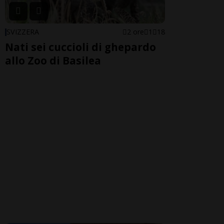
SVIZZERA
2 ore
1
18
Nati sei cuccioli di ghepardo
allo Zoo di Basilea