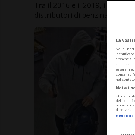
Tra il 2016 e il 2019, il 27enn
distributori di benzina della Sv
La vostr
Noi e i nost
identificato
affinché sup
cui queste 
essere rile
consenso fac
nel contest
Noi e i n
Utilizzare d
dell’identif
personalizz
di servizi.
Elenco dei
Mostra