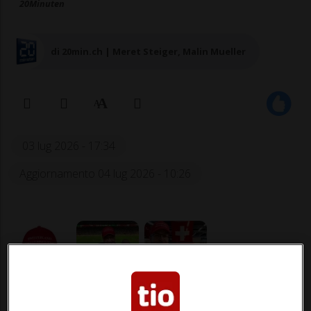
20Minuten
di 20min.ch | Meret Steiger, Malin Mueller
03 lug 2026 - 17:34
Aggiornamento 04 lug 2026 - 10:26