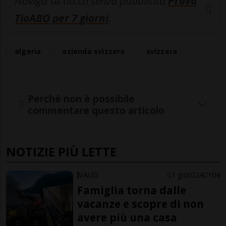
Naviga su tio.ch senza pubblicità
Prova
TioABO per 7 giorni
.
algeria
azienda svizzera
svizzera
Perché non è possibile
commentare questo articolo
NOTIZIE PIÙ LETTE
VAUD
1 gior
24
104
Famiglia torna dalle
vacanze e scopre di non
avere più una casa