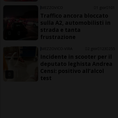
MEZZOVICO
1 gior
101
Traffico ancora bloccato
sulla A2, automobilisti in
strada e tanta
frustrazione
MEZZOVICO-VIRA
2 gior
123
255
Incidente in scooter per il
deputato leghista Andrea
Censi: positivo all’alcol
test