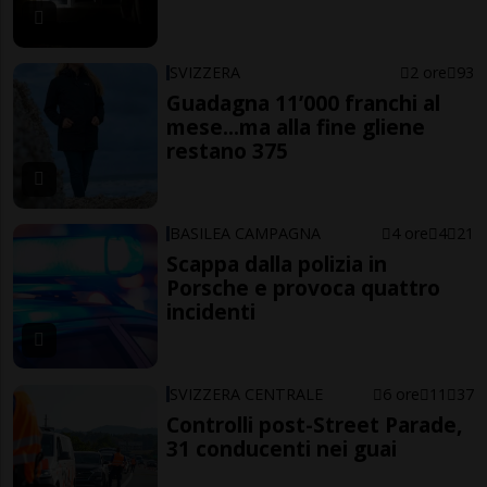
SVIZZERA
2 ore
93
Guadagna 11’000 franchi al
mese...ma alla fine gliene
restano 375
BASILEA CAMPAGNA
4 ore
4
21
Scappa dalla polizia in
Porsche e provoca quattro
incidenti
SVIZZERA CENTRALE
6 ore
11
37
Controlli post-Street Parade,
31 conducenti nei guai