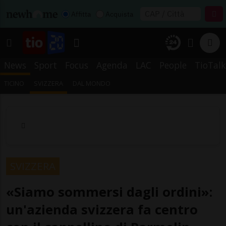
Affitta
Acquista
News
Sport
Focus
Agenda
LAC
People
TioTalk
TICINO
SVIZZERA
DAL MONDO
SVIZZERA
«Siamo sommersi dagli ordini»:
un'azienda svizzera fa centro