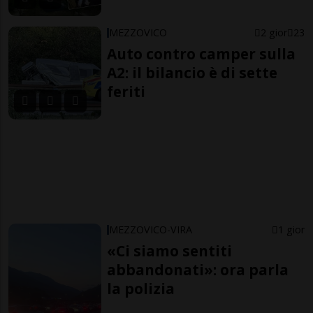
MEZZOVICO
2 gior
23
Auto contro camper sulla
A2: il bilancio è di sette
feriti
MEZZOVICO-VIRA
1 gior
«Ci siamo sentiti
abbandonati»: ora parla
la polizia