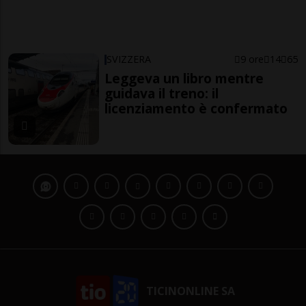
SVIZZERA
9 ore
14
65
Leggeva un libro mentre
guidava il treno: il
licenziamento è confermato
TICINONLINE SA