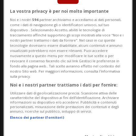
ZURIGO - Non è solo la vittoria della
Svizzera contro l’Algeria a far parlare. A
La vostra privacy è per noi molto importante
Noi e i nostri
594
partner archiviamo e accediamo ai dati personali,
catturare l’attenzione è anche l’accessorio
come i dati di navigazione gli o identificatori univoci, sul tuo
dispositivo . Selezionando Accetto, abiliti le tecnologie di
del presidente della Confederazione, Guy
tracciamento affinché supportino gli scopi mostrati alla voce "Noi e i
nostri partner trattiamo i dati da fornire". Nel caso in cui queste
Parmelin, che ha seguito la partita dal
tecnologie dovessero essere disabilitate, alcuni contenuti e annunci
visualizzati potrebbero non essere rilevanti. Puoi accedere
Canada. Oltre a camicia e abito, infatti, ha
nuovamente a questo menu per modificare le tue scelte o per
revocare il consenso facendo clic sul link Gestisci le preferenze in
indossato un cappellino rosso con la
fondo alla pagina web.. Tali scelte avranno effetto nel contesto del
nostro Sito web. Per maggiori informazioni, consulta l'Informativa
scritta «Switzerland – Great since 1291»,
sulla privacy.
probabilmente un’allusione al celebre
Noi e i nostri partner trattiamo i dati per fornire:
Utilizzare dati di geolocalizzazione precisi. Scansione attiva delle
«Make America Great Again» di Donald
caratteristiche del dispositivo ai fini dell’identificazione. Archiviare
informazioni su dispositivo e/o accedervi. Pubblicità e contenuti
Trump. Poche ore dopo la vittoria,
personalizzati, misurazione delle prestazioni dei contenuti e degli
annunci, ricerche sul pubblico, sviluppo di servizi.
innumerevoli tifosi si sono messi alla
Elenco dei partner (fornitori)
ricerca di un modello simile, trovandolo in