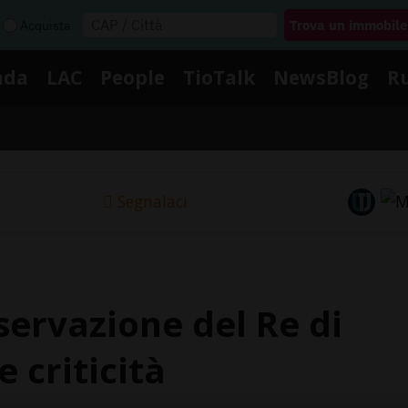
Acquista
nda
LAC
People
TioTalk
NewsBlog
R
Segnalaci
servazione del Re di
e criticità