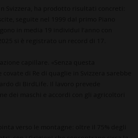
n Svizzera, ha prodotto risultati concreti:
uscite, seguite nel 1999 dal primo Piano
ggono in media 19 individui l’anno con
 2025 si è registrato un record di 17.
razione capillare. «Senza questa
e covate di Re di quaglie in Svizzera sarebbe
rdo di BirdLife. Il lavoro prevede
ne dei maschi e accordi con gli agricoltori
pinta verso le montagne: oltre il 75% degli
tri, con i Grigioni che concentrano circa la