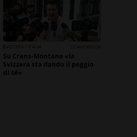
SVIZZERA / ITALIA
2 ore
45
153
Su Crans-Montana «la
Svizzera sta dando il peggio
di sé»