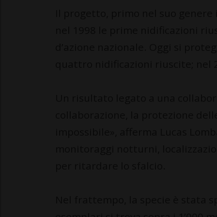
Il progetto, primo nel suo genere i
nel 1998 le prime nidificazioni ri
d’azione nazionale. Oggi si prote
quattro nidificazioni riuscite; nel
Un risultato legato a una collabo
collaborazione, la protezione dell
impossibile», afferma Lucas Lomba
monitoraggi notturni, localizzazio
per ritardare lo sfalcio.
Nel frattempo, la specie è stata s
esemplari si trova sopra i 1’000 me