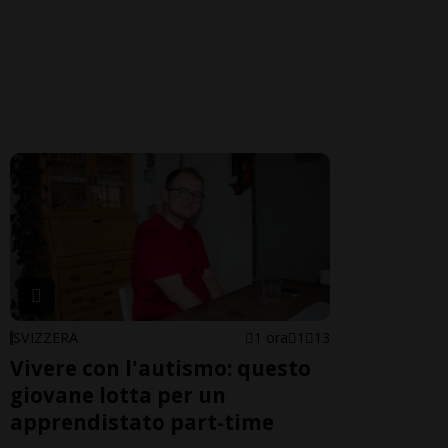
SVIZZERA
1 ora
1
13
Vivere con l'autismo: questo
giovane lotta per un
apprendistato part-time