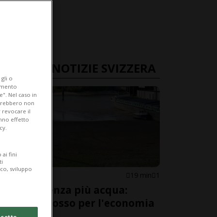
ULTIME NOTIZIE SVIZZERA
gli o
iamento
e". Nel caso in
potrebbero non
 revocare il
anno effetto
cy.
ai fini
ti
ico, sviluppo
SVIZZERA
19 min
1
Il Reno senza più acqua:
allarme rosso per l'economia
svizzera
cetto