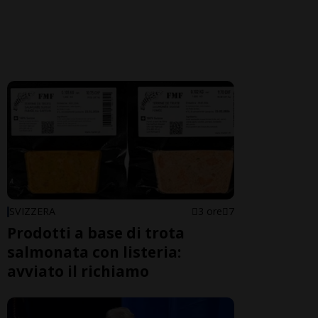
SVIZZERA
3 ore
7
Prodotti a base di trota
salmonata con listeria:
avviato il richiamo