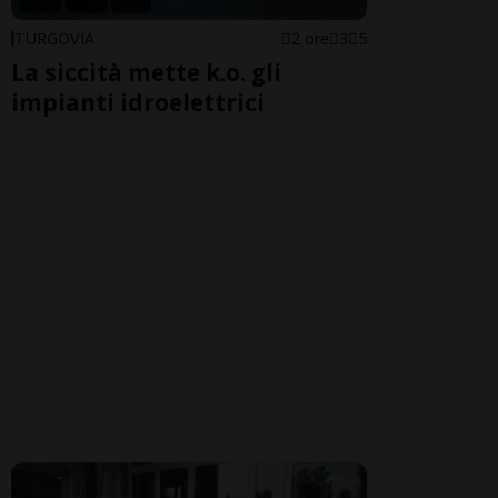
TURGOVIA
2 ore
3
5
La siccità mette k.o. gli
impianti idroelettrici