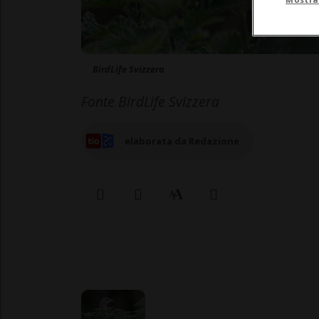
BirdLife Svizzera
Fonte BirdLife Svizzera
elaborata da Redazione