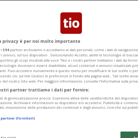
ie si è drasticamente ridotta
orazione tra BirdLife, agricoltori e
a privacy è per noi molto importante
ri
594
partner archiviamo e accediamo ai dati personali, come i dati di navigazione 
ri univoci, sul tuo dispositivo . Selezionando Accetto, abiliti le tecnologie di tracc
portino gli scopi mostrati alla voce "Noi e i nostri partner trattiamo i dati da fornir
tecnologie dovessero essere disabilitate, alcuni contenuti e annunci visualizzati 
vanti. Puoi accedere nuovamente a questo menu per modificare le tue scelte o per
endo clic sul link Gestisci le preferenze in fondo alla pagina web.. Tali scelte avr
o del nostro Sito web. Per maggiori informazioni, consulta l'Informativa sulla priva
ostri partner trattiamo i dati per fornire:
ati di geolocalizzazione precisi. Scansione attiva delle caratteristiche del dispositivo 
icazione. Archiviare informazioni su dispositivo e/o accedervi. Pubblicità e contenu
ati, misurazione delle prestazioni dei contenuti e degli annunci, ricerche sul pubbl
 partner (fornitori)
 finalità
Ac