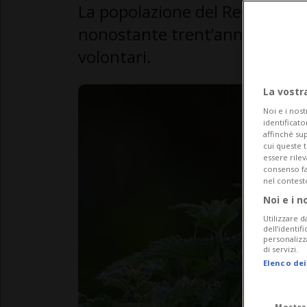
La popolazione del Re di quagl
nonostante trent’anni di collab
volontari.
La vostr
Noi e i nost
identificato
affinché sup
cui queste 
essere rile
consenso fac
nel contest
Noi e i n
Utilizzare d
dell’identif
personalizz
di servizi.
Elenco dei
Mostra