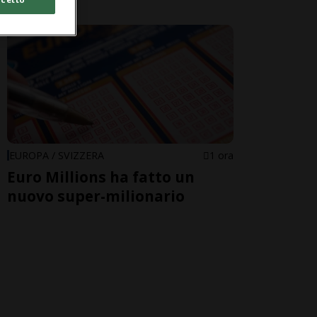
EUROPA / SVIZZERA
1 ora
Euro Millions ha fatto un
nuovo super-milionario