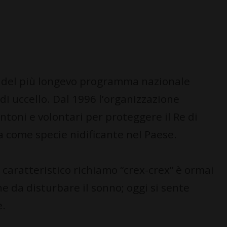
ni del più longevo programma nazionale
 di uccello. Dal 1996 l’organizzazione
ntoni e volontari per proteggere il Re di
a come specie nidificante nel Paese.
l caratteristico richiamo “crex-crex” è ormai
e da disturbare il sonno; oggi si sente
e.