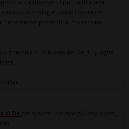
proccio, da interventi puntuali a una
 Le nuove tecnologie, come i droni con
offrono nuove possibilità, ma restano
odiversità, il richiamo del Re di quaglie
izzeri.
inonline.
a di Tio
per ricevere le notizie più importanti
osta.