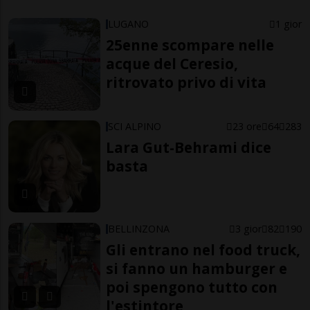
LUGANO
1 gior
25enne scompare nelle
acque del Ceresio,
ritrovato privo di vita
SCI ALPINO
23 ore
64
283
Lara Gut-Behrami dice
basta
BELLINZONA
3 gior
82
190
Gli entrano nel food truck,
si fanno un hamburger e
poi spengono tutto con
l'estintore