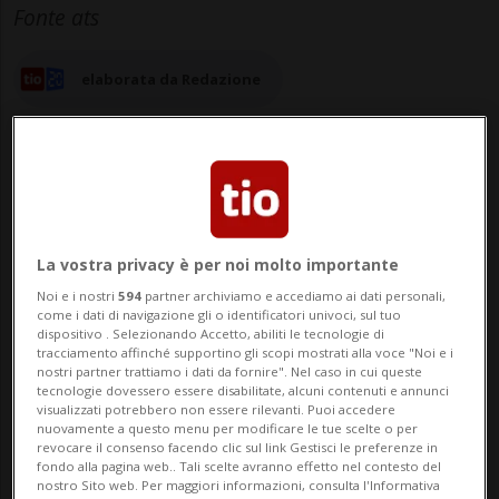
Fonte ats
elaborata da Redazione
04 set 2025 - 18:15
La vostra privacy è per noi molto importante
MILANO/ZURIGO - Sta prendendo forma
Noi e i nostri
594
partner archiviamo e accediamo ai dati personali,
come i dati di navigazione gli o identificatori univoci, sul tuo
un gemello digitale che riproduce in alta
dispositivo . Selezionando Accetto, abiliti le tecnologie di
tracciamento affinché supportino gli scopi mostrati alla voce "Noi e i
definizione la rete globale di fornitura dei
nostri partner trattiamo i dati da fornire". Nel caso in cui queste
tecnologie dovessero essere disabilitate, alcuni contenuti e annunci
farmaci: consentirà di fare stress test per
visualizzati potrebbero non essere rilevanti. Puoi accedere
nuovamente a questo menu per modificare le tue scelte o per
revocare il consenso facendo clic sul link Gestisci le preferenze in
individuare e risolvere le criticità del
fondo alla pagina web.. Tali scelte avranno effetto nel contesto del
nostro Sito web. Per maggiori informazioni, consulta l'Informativa
sistema, in modo da aumentare la resilie...