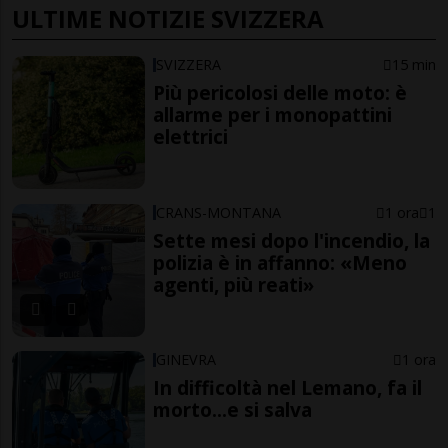
ULTIME NOTIZIE SVIZZERA
SVIZZERA
15 min
Più pericolosi delle moto: è
allarme per i monopattini
elettrici
CRANS-MONTANA
1 ora
1
Sette mesi dopo l'incendio, la
polizia è in affanno: «Meno
agenti, più reati»
GINEVRA
1 ora
In difficoltà nel Lemano, fa il
morto...e si salva