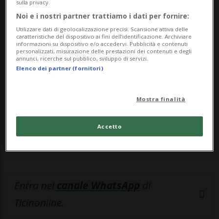
sulla privacy.
Noi e i nostri partner trattiamo i dati per fornire:
🔐 Sblocca il nostro archivio
Utilizzare dati di geolocalizzazione precisi. Scansione attiva delle
caratteristiche del dispositivo ai fini dell’identificazione. Archiviare
esclusivo!
informazioni su dispositivo e/o accedervi. Pubblicità e contenuti
personalizzati, misurazione delle prestazioni dei contenuti e degli
annunci, ricerche sul pubblico, sviluppo di servizi.
Sottoscrivi un abbonamento
Archivio
per
Elenco dei partner (fornitori)
leggere questo articolo, oppure scegli
MyTioAbo
per accedere all'archivio e
Mostra finalità
navigare su sito e app senza pubblicità.
Accetto
ACCEDI
Entra nel
canale WhatsApp
di
Ticinonline.