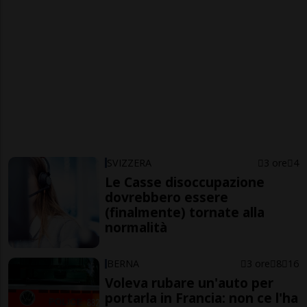
SVIZZERA
3 ore
4
Le Casse disoccupazione
dovrebbero essere
(finalmente) tornate alla
normalità
BERNA
3 ore
8
16
Voleva rubare un'auto per
portarla in Francia: non ce l'ha