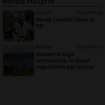
NOTIZIE PIÙ LETTE
CANTONE
1 gior
140
370
Nicolò Casolini lascia la
RSI
SVIZZERA
1 gior
97
139
Svizzeri in fuga
oltreconfine, lo fanno
soprattutto per la casa