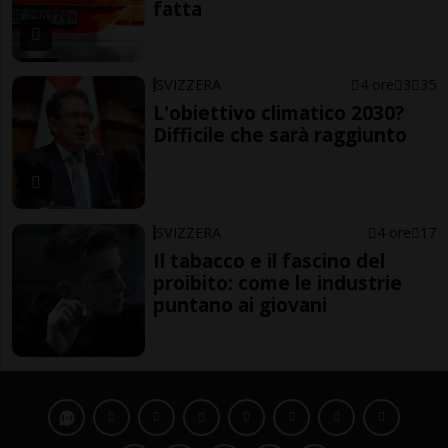
fatta
SVIZZERA
4 ore
3
35
L'obiettivo climatico 2030?
Difficile che sarà raggiunto
SVIZZERA
4 ore
17
Il tabacco e il fascino del
proibito: come le industrie
puntano ai giovani