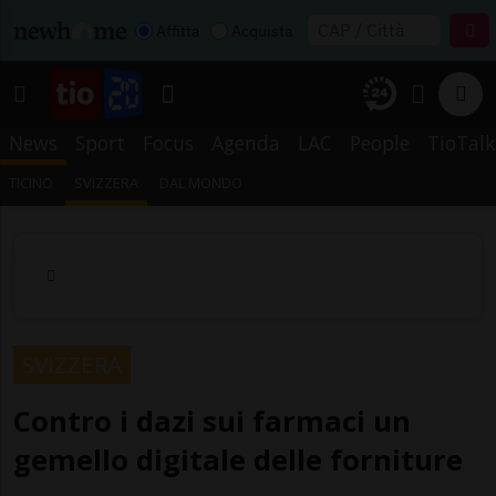
Affitta
Acquista
News
Sport
Focus
Agenda
LAC
People
TioTalk
TICINO
SVIZZERA
DAL MONDO
SVIZZERA
Contro i dazi sui farmaci un
gemello digitale delle forniture