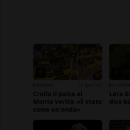
LOCARNO
1 gior
132
SCI ALPI
Crolla il palco al
Lara G
Monte Verità: «È stato
dice b
come un'onda»