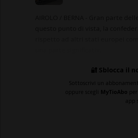
AIROLO / BERNA - Gran parte delle
questo punto di vista, la confede
rispetto ad altri stati europei co
una parte significativ...
🔐 Sblocca il n
Sottoscrivi un abbonamen
oppure scegli
MyTioAbo
per 
app 