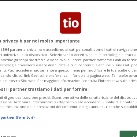
evedono centinaia di camion in più al
iteranno lungo tutto il Ticino.
a privacy è per noi molto importante
ri
594
partner archiviamo e accediamo ai dati personali, come i dati di navigazione 
ri univoci, sul tuo dispositivo . Selezionando Accetto, abiliti le tecnologie di tracc
portino gli scopi mostrati alla voce "Noi e i nostri partner trattiamo i dati da fornir
tecnologie dovessero essere disabilitate, alcuni contenuti e annunci visualizzati 
vanti. Puoi accedere nuovamente a questo menu per modificare le tue scelte o per
endo clic sul link Gestisci le preferenze in fondo alla pagina web.. Tali scelte avr
o del nostro Sito web. Per maggiori informazioni, consulta l'Informativa sulla priva
ostri partner trattiamo i dati per fornire:
ati di geolocalizzazione precisi. Scansione attiva delle caratteristiche del dispositivo 
icazione. Archiviare informazioni su dispositivo e/o accedervi. Pubblicità e contenu
ati, misurazione delle prestazioni dei contenuti e degli annunci, ricerche sul pubbl
 partner (fornitori)
 finalità
Ac