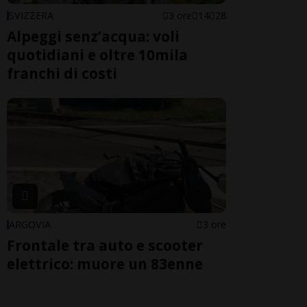
SVIZZERA
3 ore
14
28
Alpeggi senz’acqua: voli
quotidiani e oltre 10mila
franchi di costi
ARGOVIA
3 ore
Frontale tra auto e scooter
elettrico: muore un 83enne