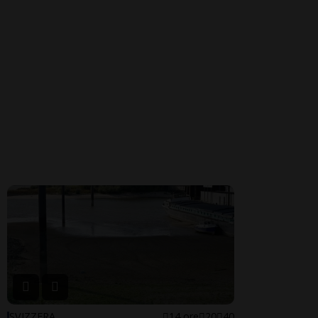
SVIZZERA
14 ore
20
40