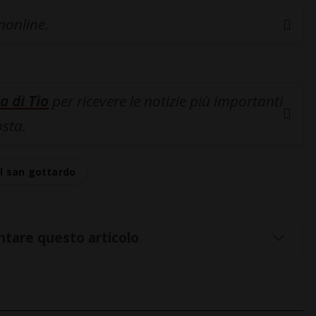
inonline.
a di Tio
per ricevere le notizie più importanti
osta.
l san gottardo
tare questo articolo