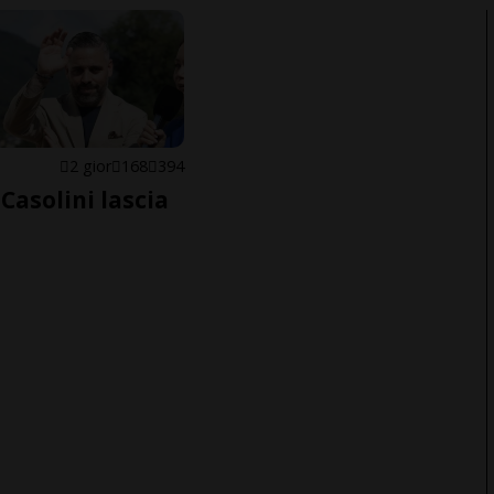
E
2 gior
168
394
Casolini lascia