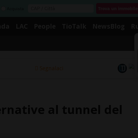
Acquista
nda
LAC
People
TioTalk
NewsBlog
R
Segnalaci
rnative al tunnel del