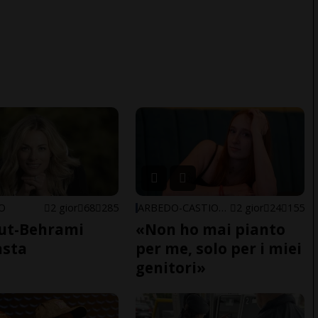
NO
2 gior
68
285
ARBEDO-CASTIONE
2 gior
24
155
ut-Behrami
«Non ho mai pianto
asta
per me, solo per i miei
genitori»