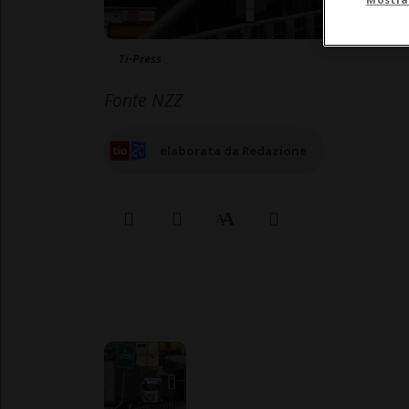
Ti-Press
Fonte NZZ
elaborata da Redazione