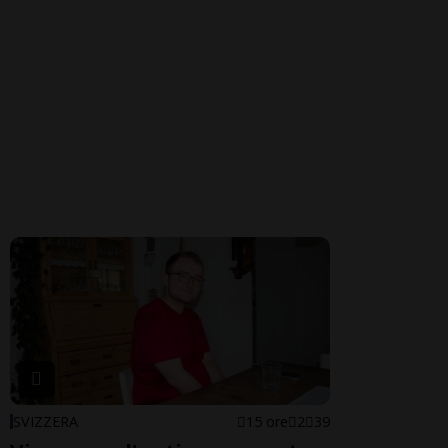
SVIZZERA
15 ore
2
39