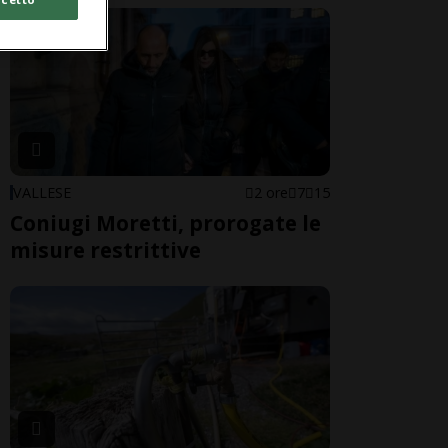
VALLESE
2 ore
7
15
Coniugi Moretti, prorogate le
misure restrittive