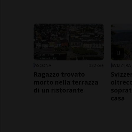
ASCONA
22 ore
SVIZZERA
Ragazzo trovato
Svizzer
morto nella terrazza
oltrec
di un ristorante
soprat
casa