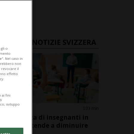
ULTIME NOTIZIE SVIZZERA
gli o
iamento
e". Nel caso in
potrebbero non
 revocare il
anno effetto
cy.
ai fini
ti
ico, sviluppo
SVIZZERA
33 min
La carenza di insegnanti in
Svizzera tende a diminuire
cetto