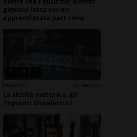
Vivere con l'autismo: questo
giovane lotta per un
apprendistato part-time
TURGOVIA
16 ore
6
12
La siccità mette k.o. gli
impianti idroelettrici