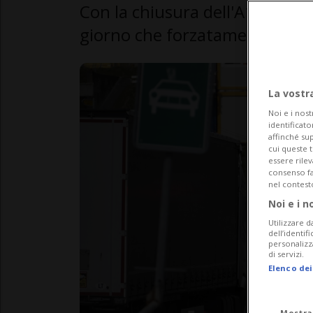
Con la chiusura dell'A13, si pr
giorno che forzatamente trans
La vostr
Noi e i nost
identificato
affinché sup
cui queste 
essere rile
consenso fac
nel contest
Noi e i n
Utilizzare d
dell’identif
personalizz
di servizi.
Elenco dei
Mostra