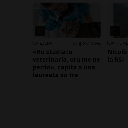
SVIZZERA
1 gior
19
42
CANTON
«Ho studiato
Nicolò 
veterinaria, ora me ne
la RSI
pento», capita a una
laureata su tre