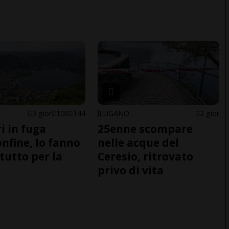
3 gior
106
144
LUGANO
2 gior
i in fuga
25enne scompare
onfine, lo fanno
nelle acque del
tutto per la
Ceresio, ritrovato
privo di vita