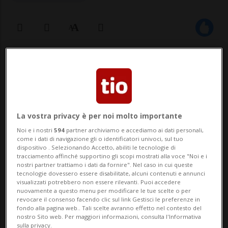
03 giu 2024 - 23:59
BERNA - Alla conferenza ucraina sul
Bürgenstock pesa una grande assenza,
La vostra privacy è per noi molto importante
quella della Russia. Il Paese ha da subito
Noi e i nostri
594
partner archiviamo e accediamo ai dati personali,
come i dati di navigazione gli o identificatori univoci, sul tuo
segnalato il proprio disinteresse a
dispositivo . Selezionando Accetto, abiliti le tecnologie di
tracciamento affinché supportino gli scopi mostrati alla voce "Noi e i
partecipare, ed è quindi impossibile che
nostri partner trattiamo i dati da fornire". Nel caso in cui queste
tecnologie dovessero essere disabilitate, alcuni contenuti e annunci
l'occasione sia utile a porre le basi per
visualizzati potrebbero non essere rilevanti. Puoi accedere
nuovamente a questo menu per modificare le tue scelte o per
negoziare un ...
revocare il consenso facendo clic sul link Gestisci le preferenze in
fondo alla pagina web.. Tali scelte avranno effetto nel contesto del
nostro Sito web. Per maggiori informazioni, consulta l'Informativa
sulla privacy.