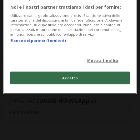
🔐 Sblocca il nostro archivio
Noi e i nostri partner trattiamo i dati per fornire:
esclusivo!
Utilizzare dati di geolocalizzazione precisi. Scansione attiva delle
caratteristiche del dispositivo ai fini dell’identificazione. Archiviare
Sottoscrivi un abbonamento
Archivio
per
informazioni su dispositivo e/o accedervi. Pubblicità e contenuti
personalizzati, misurazione delle prestazioni dei contenuti e degli
leggere questo articolo, oppure scegli
annunci, ricerche sul pubblico, sviluppo di servizi.
Elenco dei partner (fornitori)
MyTioAbo
per accedere all'archivio e
navigare su sito e app senza pubblicità.
Mostra finalità
ACCEDI
Accetto
Entra nel
canale WhatsApp
di
Ticinonline.