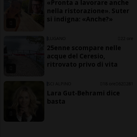
«Pronta a lavorare anche
nella ristorazione». Suter
si indigna: «Anche?»
LUGANO
22 ore
25enne scompare nelle
acque del Ceresio,
ritrovato privo di vita
SCI ALPINO
18 ore
62
281
Lara Gut-Behrami dice
basta