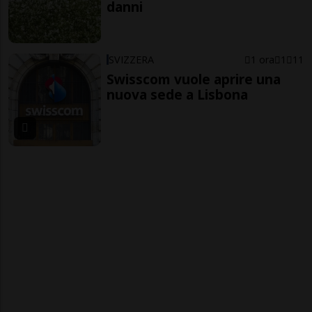
danni
SVIZZERA
1 ora
1
11
Swisscom vuole aprire una
nuova sede a Lisbona