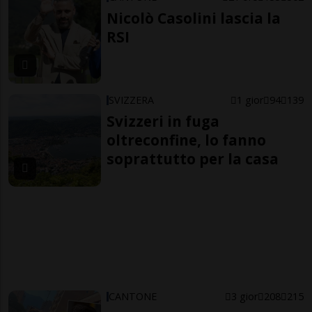
Nicolò Casolini lascia la
RSI
SVIZZERA
1 gior
94
139
Svizzeri in fuga
oltreconfine, lo fanno
soprattutto per la casa
CANTONE
3 gior
208
215