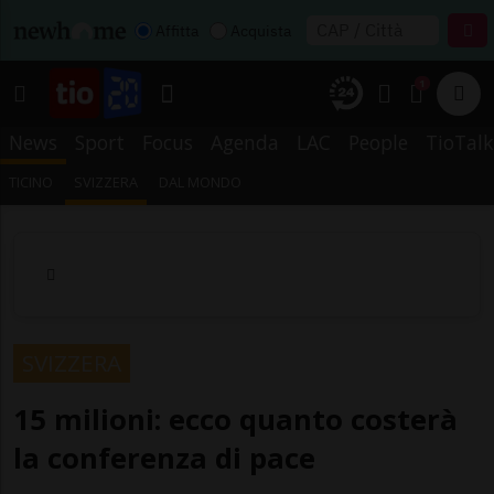
Affitta
Acquista
1
News
Sport
Focus
Agenda
LAC
People
TioTalk
TICINO
SVIZZERA
DAL MONDO
SVIZZERA
15 milioni: ecco quanto costerà
la conferenza di pace