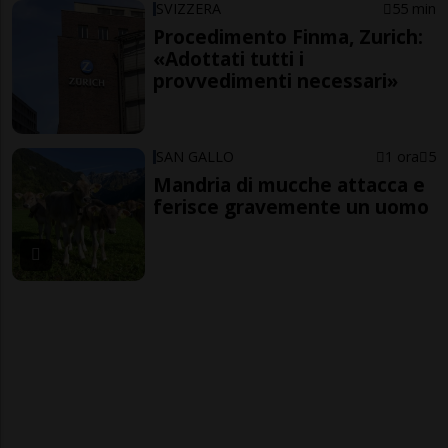
SVIZZERA
55 min
Procedimento Finma, Zurich:
«Adottati tutti i
provvedimenti necessari»
SAN GALLO
1 ora
5
Mandria di mucche attacca e
ferisce gravemente un uomo