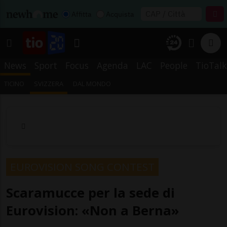
Affitta
Acquista
News
Sport
Focus
Agenda
LAC
People
TioTalk
TICINO
SVIZZERA
DAL MONDO
EUROVISION SONG CONTEST
Scaramucce per la sede di
Eurovision: «Non a Berna»