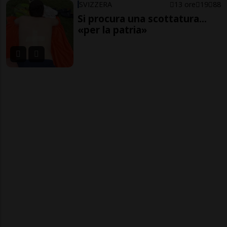
SVIZZERA
13 ore
19
88
Si procura una scottatura...
«per la patria»