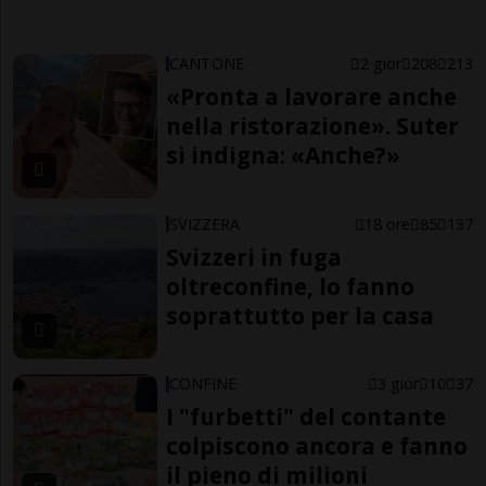
CANTONE
2 gior
208
213
«Pronta a lavorare anche
nella ristorazione». Suter
si indigna: «Anche?»
SVIZZERA
18 ore
85
137
Svizzeri in fuga
oltreconfine, lo fanno
soprattutto per la casa
CONFINE
3 gior
10
37
I "furbetti" del contante
colpiscono ancora e fanno
il pieno di milioni