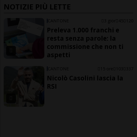
NOTIZIE PIÙ LETTE
CANTONE
3 gior
45
120
Preleva 1.000 franchi e
resta senza parole: la
commissione che non ti
aspetti
CANTONE
15 ore
103
337
Nicolò Casolini lascia la
RSI