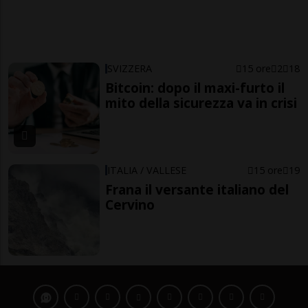
SVIZZERA
15 ore
2
18
Bitcoin: dopo il maxi-furto il
mito della sicurezza va in crisi
ITALIA / VALLESE
15 ore
19
Frana il versante italiano del
Cervino