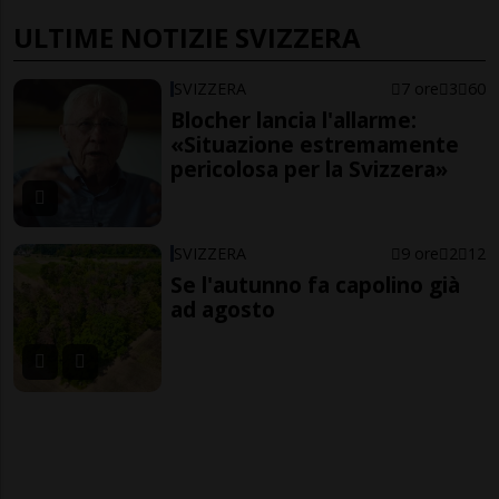
ULTIME NOTIZIE SVIZZERA
SVIZZERA
7 ore
3
60
Blocher lancia l'allarme:
«Situazione estremamente
pericolosa per la Svizzera»
SVIZZERA
9 ore
2
12
Se l'autunno fa capolino già
ad agosto