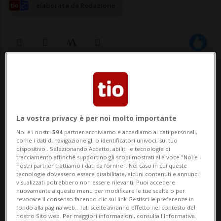
elaborata da Redazione
13 mag 2024 - 20:01
Aggiornamento 14 mag 2024 - 17:15
La vostra privacy è per noi molto importante
BERNA - Con la vittoria di Nemo
Noi e i nostri
594
partner archiviamo e accediamo ai dati personali,
all'Eurovision Song Contest (ESC), la
come i dati di navigazione gli o identificatori univoci, sul tuo
dispositivo . Selezionando Accetto, abiliti le tecnologie di
Svizzera si prepara a ospitare l'edizione
tracciamento affinché supportino gli scopi mostrati alla voce "Noi e i
nostri partner trattiamo i dati da fornire". Nel caso in cui queste
dell'anno prossimo. Ma non tutti ne sono
tecnologie dovessero essere disabilitate, alcuni contenuti e annunci
visualizzati potrebbero non essere rilevanti. Puoi accedere
entusiasti. Per il presidente del Consiglio
nuovamente a questo menu per modificare le tue scelte o per
revocare il consenso facendo clic sul link Gestisci le preferenze in
di Stato e capo del Dipartimento Sicurezza
fondo alla pagina web.. Tali scelte avranno effetto nel contesto del
nostro Sito web. Per maggiori informazioni, consulta l'Informativa