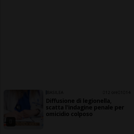
BASILEA
12 ore
1
14
Diffusione di legionella,
scatta l'indagine penale per
omicidio colposo