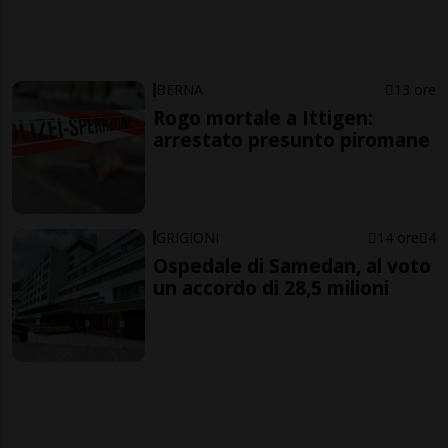
BERNA
13 ore
Rogo mortale a Ittigen:
arrestato presunto piromane
GRIGIONI
14 ore
4
Ospedale di Samedan, al voto
un accordo di 28,5 milioni