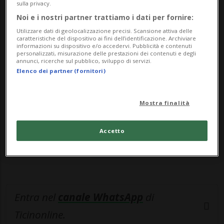
di Berna ...
sulla privacy.
Noi e i nostri partner trattiamo i dati per fornire:
Utilizzare dati di geolocalizzazione precisi. Scansione attiva delle
🔐 Sblocca il nostro archivio
caratteristiche del dispositivo ai fini dell’identificazione. Archiviare
informazioni su dispositivo e/o accedervi. Pubblicità e contenuti
esclusivo!
personalizzati, misurazione delle prestazioni dei contenuti e degli
annunci, ricerche sul pubblico, sviluppo di servizi.
Elenco dei partner (fornitori)
Sottoscrivi un abbonamento
Archivio
per
leggere questo articolo, oppure scegli
Mostra finalità
MyTioAbo
per accedere all'archivio e
navigare su sito e app senza pubblicità.
Accetto
ACCEDI
Entra nel
canale WhatsApp
di
Ticinonline.